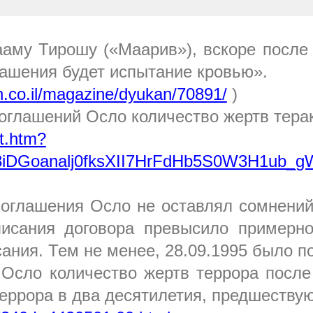
аму Тирошу («Маарив»), вскоре после
лашения будет испытание кровью».
n.co.il/magazine/dyukan/70891/
)
соглашений Осло количество жертв терак
rt.htm?
D8iDGoanalj0fksXII7HrFdHb5S0W3H1ub_
 соглашения Осло не оставлял сомнений
писания договора превысило примерн
сания. Тем не менее, 28.09.1995 было 
Осло количество жертв террора после
террора в два десятилетия, предшеств