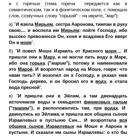
и с горечью (тема горечи передается как в
семантическом, так и в фонетическом поле, с помощью
слов, созвучных слову "горький" – на иврите, "
мар
"):
а) "
И взяла
Мирьям
, сестра Ааронова, тимпан в руку
свою,... и воспела им
Мирьям
: пойте Господу, ибо
высоко превознесся Он, коня и всадника Его вверг
Он в
море
".
б) "
И повел Моше Израиль от Красного
моря
.... И
пришли они в
Мару
, и не могли пить воду в Маре,
ибо она
горька
("
марим
"), потому и наименовали
это
Марой
. И возроптал народ на Моше, говря: что
нвам пить? И возопил он к Господу, и указал емв
Господь дерево, и он бросил его в
воду
, и стала
вода пресной
".
в) "
И пришли они в Эйлим, а там двенадцать
источников воды и семьдесят
финиковых пальм
("
тмарим
"), и расположились там, при
водах
. И
двинулись из Эйлима, и пришла вся община сынов
Израилевыз в пустыню Син... И возроптала
вся
община сынов Израилевых
на Моше и Аарона в
пустыне. И сказали им сыны Израилевы: о кто бы