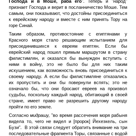
Господа и в Моше, раба его
". Теперь и "народ"
признает Господа и верит в посланничество Моше. Тем
самым, они показывают, что достойны присоединиться
к еврейскому народу и вместе с ним принять Тору на
горе Синай.
Таким образом, противостояние с египтянами у
Красного моря стало решающим испытанием для
присоединившихся к евреям египтян. Если бы
еврейский народ пошел прямым маршрутом в страну
филистимлян, и оказался бы вынужден вступить с
ними в войну, это не было бы для них таким
искушением, как возможность вновь присоединиться к
своему народу. А если бы филистимляне отказались
их пропустить и они бы повернули вспять; это не
означало бы, что они бросают евреев на произвол
судьбы, поскольку каждый народ, обитающий в своей
стране, имеет право не разрешить другому народу
пройти по его земле.
Согласно
мидрашу,
"во время рассечения моря рабыня
видела то, чего не видел и [пророк] Йехезкель, сын
Бузи". В этой связи следует обратить внимание на три
последовательные фрагмента Торы, связанные с водой