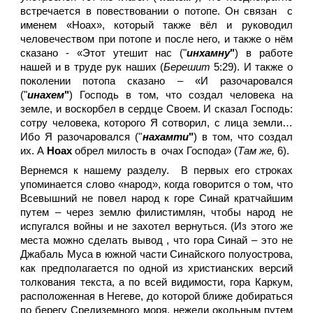
встречается в повествовании о потопе. Он связан с
именем «Ноах», который также вёл и руководил
человечеством при потопе и после него, и также о нём
сказано - «Этот утешит нас ("
инхамну
"
) в работе
нашей и в труде рук наших (
Берешит
5:29). И также о
поколении потопа сказано – «И разочаровался
("
инахем
"
) Господь в том, что создал человека на
земле, и воскорбел в сердце Своем. И сказал Господь:
сотру человека, которого Я сотворил, с лица земли…
Ибо Я разочаровался ("
нахамти
"
) в том, что создал
их. А
Ноах
обрел милость в очах Господа» (
Там же,
6).
Вернемся к нашему разделу. В первых его строках
упоминается слово «народ», когда говорится о том, что
Всевышний не повел народ к горе Синай кратчайшим
путем – через землю филистимлян, чтобы народ не
испугался войны и не захотел вернуться. (Из этого же
места можно сделать вывод , что гора Синай – это не
Джабаль Муса в южной части Синайского полуострова,
как предполагается по одной из христианских версий
толкования текста, а по всей видимости, гора Каркум,
расположенная в Негеве, до которой ближе добираться
по берегу Средиземного моря, нежели окольным путем