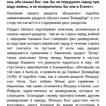
она, ибо сказал Бог: как бы не передумал народ при
виде войны, и не возвратились бы они в Египет
».
Название нашего раздела «Бешалах» подобно
наименованию раздела «Шлах» книги "Бемидбар", и это
сходство касается и содержания двух разделов.
Раздел «Шлах» подтвержает опасения, изложенные в
начале нашего раздела: там из-за страха перед войной
с народами Ханаана был совершён грех разведчиков,
вследствие которого еврейский народ в течение сорока
лет скитался по пустыне. И если наш раздел
завершается сражением с Амалеком, раздел "Шлах"
также описывает битву между Амалеком и частью
народа Израиля, что дерзнули подняться в гору: «И
спустились амалекитяне и [ханаанейцы, обитавшие на
той горе, и били их, и громили их до Хормы» (Бемидбар
14:45). И подобно тому, как в нашем разделе Йеошуа,
сын Нуна, был избран Моше для сражения с
Амалеком, там также отличились Йеошуа и Калев, сын
Йефуне, единственные из разведчиков, которые не
согрешили. Благодаря своему противостоянию другим
разведчикам и народу, Йеошуа был удостоен чести
возглавить народ Израиля во время вступления в