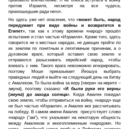
произвело впечатление. Я не боюсь вступать в войну
против Израиля, несмотря на все чудеса,
произошедшие ради него».
Но здесь уже нет опасения, что «
может быть, народ
передумает при виде войны и возвратится в
Египет
», так как к этому времени «народ» прошёл
испытание и стал частью «Израиля». Кроме того, здесь
говорится не о местных народах, не дающих пройти по
их землям по понятным и легитимным причинам, а о
духовном враге, который оставил свою землю и
отправился разыскивать еврейский народ, чтобы
воевать с ним. Такого врага невозможно игнорировать,
поэтому Моше приказывает Йеошуа выбрать
праведных людей и выйти на следующий день на битву
с Амалеком. То была война за веру [«вера» на иврите –
эмуна
], поэтому сказано: «
И были руки его верны
(
эмуна
) до захода солнца
». Когда Амалек покидал
свою землю, чтобы отправиться на войну, «народ» еще
не был частью «Израиля», и Амалек мог рассчитывать
на победу. В самом имени Амалек присутствует слово
«народ» ("
ам
"), что указывает на некоторую общность
между Амалеком и многоплеменным «народом». Но