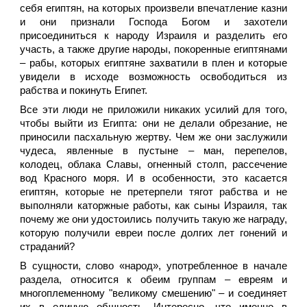
себя египтян, на которых произвели впечатление казни
и они признали Господа Богом и захотели
присоединиться к народу Израиля и разделить его
участь, а также другие народы, покоренные египтянами
– рабы, которых египтяне захватили в плен и которые
увидели в исходе возможность освободиться из
рабства и покинуть Египет.
Все эти люди не приложили никаких усилий для того,
чтобы выйти из Египта: они не делали обрезание, не
приносили пасхальную жертву. Чем же они заслужили
чудеса, явленные в пустыне – ман, перепелов,
колодец, облака Славы, огненный столп, рассечение
вод Красного моря. И в особенности, это касается
египтян, которые не претерпели тягот рабства и не
выполняли каторжные работы, как сыны Израиля, так
почему же они удостоились получить такую же награду,
которую получили евреи после долгих лет гонений и
страданий?
В сущности, слово «народ», употребленное в начале
раздела, относится к обеим группам – евреям и
многоплеменному "великому смешению" – и соединяет