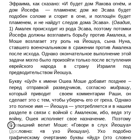
Эфраима, как сказано: «И будет дом Яакова огнём, и
дом Йосефа — пламенем; дом же Эсава будет
подобен соломе и сгорит в огне, и поглощён будет
пламенем, и не найдут следов дома Эсава». (
Овадия
,
1) Амалек происходит из рода Эсава, поэтому потомки
Йосефа должны возглавить борьбу против Амалека, и
Моше возлагает эту роль на Йеошуа, сына Нуна,
ставшего военочальником в сражении против Амалека
после исхода. Однако окончательное выполнение этой
задачи могло было произойти только после вступления
еврейского народа в страну Израиля под
предводительством Йеошуа.
Букву «
йуд
» к имени Ошеа Моше добавит позднее –
перед отправкой разведчиков, согласно
мидрашу
,
который приводит своем комментарии Раши, он
сделает это с тем, чтобы уберечь его от греха. Однако
это полное имя — Йеошуа — употребляется и в нашем
разделе в связи с войной с Амалеком, ибо, ведя эту
войну, Ошея исполняет свое назначение. Поэтому
Всевышний велит Моше: «Говори в слух Йеошуа»
(дословно: «в ухо Йеошуа»). Ухо подобно
графическому очертанию буквы «йуд» (это словно