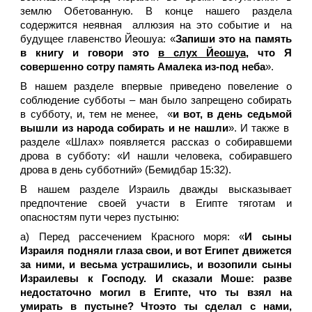
землю Обетованную. В конце нашего раздела
содержится неявная аллюзия на это событие и на
будущее главенство Йеошуа: «
Запиши это на память
в книгу и говори это
в слух Йеошуа
, что Я
совершенно сотру память Амалека из-под неба
».
В нашем разделе впервые приведено повеление о
соблюдение субботы – ман было запрещено собирать
в субботу, и, тем не менее, «
и вот, в день седьмой
вышли из народа собирать и не нашли
». И также в
разделе «Шлах» появляется рассказ о собиравшеми
дрова в субботу: «И нашли человека, собиравшего
дрова в день субботний» (Бемидбар 15:32).
В нашем разделе Израиль дважды высказывает
предпочтение своей участи в Египте тяготам и
опасностям пути через пустыню:
а) Перед рассечением Красного моря: «
И сыны
Израиля подняли глаза свои, и вот Египет движется
за ними, и весьма устрашились, и возопили сыны
Израилевы к Господу. И сказали Моше: разве
недостаточно могил в Египте, что ты взял на
умирать в пустыне? Чтоэто ты сделал с нами,