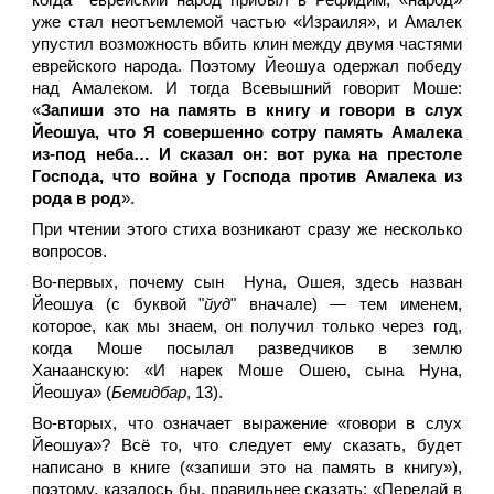
когда еврейский народ прибыл в Рефидим, «народ»
уже стал неотъемлемой частью «Израиля», и Амалек
упустил возможность вбить клин между двумя частями
еврейского народа. Поэтому Йеошуа одержал победу
над Амалеком. И тогда Всевышний говорит Моше:
«
Запиши это на память в книгу и говори в слух
Йеошуа, что Я совершенно сотру память Амалека
из-под неба… И сказал он: вот рука на престоле
Господа, что война у Господа против Амалека из
рода в род
».
При чтении этого стиха возникают сразу же несколько
вопросов.
Во-первых, почему сын Нуна, Ошея, здесь назван
Йеошуа (с буквой "
йуд
" вначале) — тем именем,
которое, как мы знаем, он получил только через год,
когда Моше посылал разведчиков в землю
Ханаанскую: «И нарек Моше Ошею, сына Нуна,
Йеошуа» (
Бемидбар
, 13).
Во-вторых, что означает выражение «говори в слух
Йеошуа»? Всё то, что следует ему сказать, будет
написано в книге («запиши это на память в книгу»),
поэтому, казалось бы, правильнее сказать: «Передай в