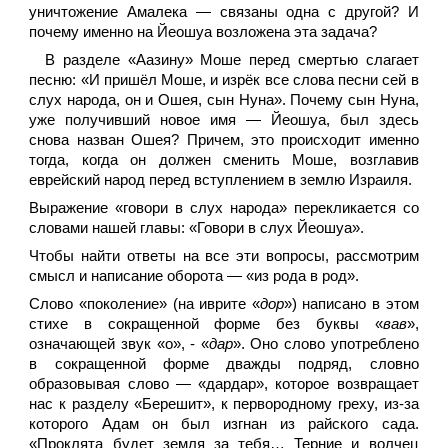
уничтожение Амалека — связаны одна с другой? И
почему именно на Йеошуа возложена эта задача?
В разделе «Аазину» Моше перед смертью слагает
песню: «И пришёл Моше, и изрёк все слова песни сей в
слух народа, он и Ошея, сын Нуна». Почему сын Нуна,
уже получивший новое имя — Йеошуа, был здесь
снова назван Ошея? Причем, это происходит именно
тогда, когда он должен сменить Моше, возглавив
еврейский народ перед вступлением в землю Израиля.
Выражение «говори в слух народа» перекликается со
словами нашей главы: «Говори в слух Йеошуа».
Чтобы найти ответы на все эти вопросы, рассмотрим
смысл и написание оборота — «из рода в род».
Cлово «поколение» (на иврите «
дор
») написано в этом
стихе в сокращенной форме без буквы «
вав
»,
означающей звук «о», - «
дар
». Оно слово употреблено
в сокращенной форме дважды подряд, словно
образовывая слово — «дардар», которое возвращает
нас к разделу «Берешит», к первородному греху, из-за
которого Адам он был изгнан из райского сада.
«Проклята будет земля за тебя… Терние и волчец