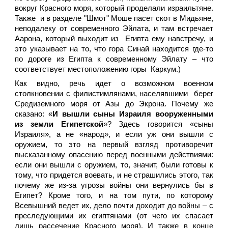
вокруг Красного моря, который проделали израильтяне.
Также и в разделе "Шмот" Моше пасет скот в Мидьяне,
неподалеку от современного Эйлата, и там встречает
Аарона, который выходит из Египта ему навстречу, и
это указывает на то, что гора Синай находится где-то
по дороге из Египта к современному Эйлату – что
соответствует местоположению горы Каркум.)
Как видно, речь идет о возможном военном
столкновении с филистимлянами, населявшими берег
Средиземного моря от Азы до Экрона. Почему же
сказано: «
И вышли сыны Израиля вооруженными
из земли Египетской
»? Здесь говорится «сыны
Израиля», а не «народ», и если уж они вышли с
оружием, то это на первый взгляд противоречит
высказанному опасению перед военными действиями:
если они вышли с оружием, то, значит, были готовы к
тому, что придется воевать, и не страшились этого, так
почему же из-за угрозы войны они вернулись бы в
Египет? Кроме того, и на том пути, по которому
Всевышний ведет их, дело почти доходит до войны – с
преследующими их египтянами (от чего их спасает
лишь рассечение Красного моря). И также в конце