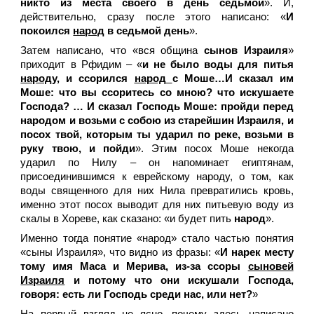
никто из места своего в день седьмой
». И,
действительно, сразу после этого написано: «
И
покоился
народ
в седьмой день
».
Затем написано, что «вся община
сынов Израиля
»
приходит в Рфидим – «
и не было воды для питья
народу
, и ссорился
народ
с Моше…И сказал им
Моше: что вы ссоритесь со мною? что искушаете
Господа? … И сказал Господь Моше: пройди перед
народом и возьми с собою из старейшин Израиля, и
посох твой, которым ты ударил по реке, возьми в
руку твою, и пойди
». Этим посох Моше некогда
ударил по Нилу – он напоминает египтянам,
присоединившимся к еврейскому народу, о том, как
воды священного для них Нила превратились кровь,
именно этот посох выводит для них питьевую воду из
скалы в Хореве, как сказано: «и будет пить
народ
».
Именно тогда понятие «народ» стало частью понятия
«сыны Израиля», что видно из фразы: «
И нарек месту
тому имя Маса и Мерива, из-за ссоры
сыновей
Израиля
и потому что они искушали Господа,
говоря: есть ли Господь среди нас, или нет?
»