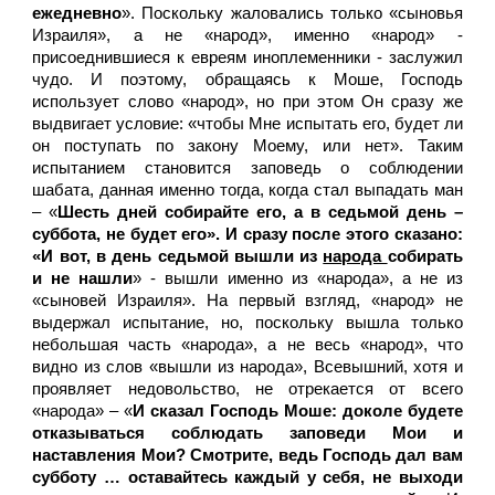
ежедневно
». Поскольку жаловались только «сыновья
Израиля», а не «народ», именно «народ» -
присоеднившиеся к евреям иноплеменники - заслужил
чудо. И поэтому, обращаясь к Моше, Господь
использует слово «народ», но при этом Он сразу же
выдвигает условие: «чтобы Мне испытать его, будет ли
он поступать по закону Моему, или нет». Таким
испытанием становится заповедь о соблюдении
шабата, данная именно тогда, когда стал выпадать ман
– «
Шесть дней собирайте его, а в седьмой день –
суббота, не будет его». И сразу после этого сказано:
«И вот, в день седьмой вышли из
народа
собирать
и не нашли
» - вышли именно из «народа», а не из
«сыновей Израиля». На первый взгляд, «народ» не
выдержал испытание, но, поскольку вышла только
небольшая часть «народа», а не весь «народ», что
видно из слов «вышли из народа», Всевышний, хотя и
проявляет недовольство, не отрекается от всего
«народа» – «
И сказал Господь Моше: доколе будете
отказываться соблюдать заповеди Мои и
наставления Мои? Смотрите, ведь Господь дал вам
субботу … оставайтесь каждый у себя, не выходи