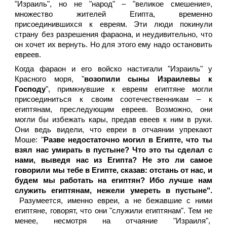
"Израиль", но не "народ" – "великое смешение»,
множество жителей Египта, временно
присоединившихся к евреям. Эти люди покинули
страну без разрешения фараона, и неудивительно, что
он хочет их вернуть. Но для этого ему надо остановить
евреев.
Когда фараон и его войско настигали "Израиль" у
Красного моря, "
возопили сыны Израилевы к
Господу
", примкнувшие к евреям египтяне могли
присоединиться к своим соотечественникам – к
египтянам, преследующим евреев. Возможно, они
могли бы избежать кары, предав евеев к ним в руки.
Они ведь видели, что евреи в отчаянии упрекают
Моше: "
Разве недостаточно могил в Египте, что ты
взял нас умирать в пустыне? Что это ты сделал с
нами, выведя нас из Египта? Не это ли самое
говорили мы тебе в Египте, сказав: отстань от нас, и
будем мы работать на египтян? Ибо лучше нам
служить египтянам, нежели умереть в пустыне".
Разумеется, именно евреи, а не бежавшие с ними
египтяне, говорят, что они "служили египтянам". Тем не
менее, несмотря на отчаяние "Израиля",