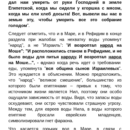
дал нам умереть от руки Господней в земле
Египетской, когда мы сидели у кгоршка с мясом,
когда мы ели хлеб досыта! Вот, вывели вы нас в
земью эту, чтобы уморить все это собрание
голодом
".
Следует отметить, что и в Маре, и в Рефидим в конце
раздела при жалобах на нехватку воды упомянут
"народ", а не "Израиль": "
И возроптал
народ
на
Моше"
;
"И расположились станом в Рефидиме, и не
было воды для питья
народу
. И возроптал
народ
на Моше...", - о
днако когда речь идет о требовании
еды, упомянута "
вся община сынов Израилевых
".
Это нуждается в объяснении. Можно предположить,
что "народ"- "великое смешение", большинство из
которого были египтянами – привык к тому, что
источником жизни является Нил, поэтому они особо
ощущали зависимость от воды. Видя, что запасы воды
оскудевают, они остро чувствовали страшную угрозу.
Между тем, для евреев воды Нила, в воды которого
египтяне бросали еврейских младенцев,
символизировали гнет фараона.
Что касается горьких вод в Маре, в связи с