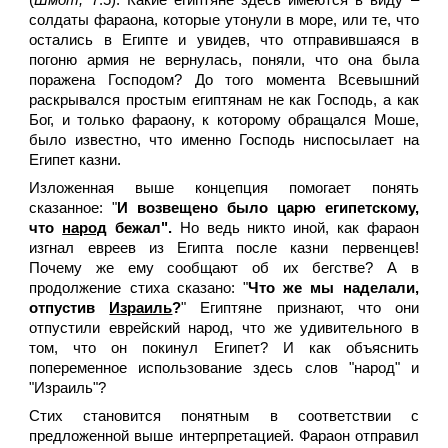
(
Шмот,
7:5). Какие египтяне здесь имеются в виду –
солдаты фараона, которые утонули в море, или те, что
остались в Египте и увидев, что отправившаяся в
погоню армия не вернулась, поняли, что она была
поражена Господом? До того момента Всевышний
раскрывался простым египтянам не как Господь, а как
Бог, и только фараону, к которому обращался Моше,
было известно, что именно Господь ниспосылает на
Египет казни.
Изложенная выше концепция помогает понять
сказанное: "
И возвещено было царю египетскому,
что
народ
бежал".
Но ведь никто иной, как фараон
изгнал евреев из Египта после казни первенцев!
Почему же ему сообщают об их бегстве? А в
продолжение стиха сказано: "
Что же мы наделали,
отпустив
Израиль
?
" Египтяне признают, что они
отпустили еврейский народ, что же удивительного в
том, что он покинул Египет? И как объяснить
попеременное использование здесь слов "народ" и
"Израиль"?
Стих становится понятным в соответствии с
предложенной выше интерпретацией. Фараон отправил