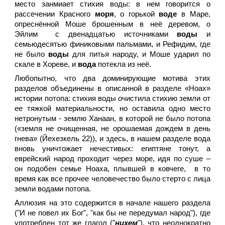
место занмиает стихия воды: в нем говорится о
рассечении Красного
моря
, о горькой
воде
в Маре,
опреснённой Моше брошенным в неё деревом, о
Эйлим с двенадцатью источниками
воды
и
семьюдесятью финиковыми пальмами, и Рефидим, где
не было
воды
для питья народу, и Моше ударил по
скале в Хореве, и
вода
потекла из неё.
Любопытно, что два доминирующие мотива этих
разделов объединены в описанной в разделе «Ноах»
истории потопа: стихия воды очистила стихию земли от
ее тяжкой материальности, но оставила одно место
нетронутым - землю Ханаан, в которой не было потопа
(«земля не очищенная, не орошаемая дождем в день
гнева» (Йехезкель 22)), и здесь, в нашем разделе вода
вновь уничтожает нечестивых: египтяне тонут, а
еврейский народ проходит через море, идя по суше –
он подобен семье Ноаха, плывшей в ковчеге, в то
время как все прочее человечество было стерто с лица
земли водами потопа.
Аллюзия на это содержится в начале нашего раздела
("И не повел их Бог", "как бы не передумал народ"), где
употреблен тот же глагол ("
нихем
"), что неоднократно