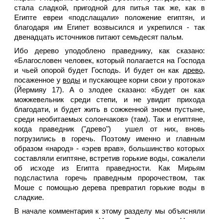
стала сладкой, пригодной для питья так же, как в
Египте евреи «подслащали» положение египтян, и
благодаря им Египет возвысился и укрепился - так
двенадцать источников питают семьдесят пальм.
Ибо дерево уподоблено праведнику, как сказано:
«Благословен человек, который полагается на Господа
и чьей опорой будет Господь. И будет он как
древо
,
посаженное у
воды
и пускающее корни свои у протока»
(Йермияу 17). А о злодее сказано: «Будет он как
можжевельник среди степи, и не увидит прихода
благодати, и будет жить в сожженной зноем пустыне,
среди необитаемых солончаков» (там). Так и египтяне,
когда праведник ("древо") ушел от них, вновь
погрузились в горечь. Поэтому именно и главным
образом «народ» - «эрев врав», большинство которых
составляли египтяне, встретив горькие воды, сожалели
об исходе из Египта праведности. Как Мирьям
подсластила горечь праведным пророчеством, так
Моше с помощью дерева превратил горькие воды в
сладкие.
В начале комментария к этому разделу мы объясняли