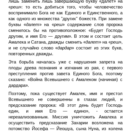
лишь заменить лишь завершающую букву «далет» на
«
реш
»: то есть добиться того, чтобы человечество
воспринимало Бога не как Единого и Единственного, а
как одного из множества "других" божеств. При замене
буквы «
далет
» на «
реш
» содержание слов пророка
сменилось бы на противоположное: «Будет Господь
другим, и имя Его — другим». В этом и состоит цель
Амалека и Сатана, дважды сменить «
далет
» на «
реш
»,
и не случайно слово «
дардар
» состоит из этих букв,
повторенных дважды.
Эта борьба началась уже с нарушения запрета на
плоды древа познания и изгнания из рая, с первого
преступления против завета Единого Бога, поэтому
сказано: «Война Всевышнего с Амалеком (начиная) с
дардара».
Поэтому, пока существует Амалек, имя и престол
Всевышнего не совершенны в глазах людей, и
предсказание пророка: «В этот день будет Господь
един, и имя Его — едино», - остается
нереаализованным. Миссия уничтожить Амалека и
осуществить предсказание Захарии возложена на
потомство Йосефа — Йеошуа, сына Нуна, из колена