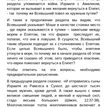
раздела упоминается война Израиля с Амалеком,
которая не вызывает в них желания вернуться в Египет,
- так почему же Всевышний повел их кружным путем?
И также в продолжении раздела мы видим, что
Всевышний указывает Моше в качестве стоянки место
, где евреи оказываются в тупике – зажатыми между
морем и Египтом, так что фараон преследует их,
полагая, что они в ловушке. В сущности, Всевышний
таким образом подводит их к столкновению с Египтом.
Если целью Всевышнего было, чтобы египтяне
утонули в море, то почему же в начале раздела об этом
ничего не сказано об этом, зато приводится опасение,
что евреи пожелают вернуться в Египет?
Чтобы ответить на эти вопросы, необходимо
предварительное разъяснение.
В предыдущем разделе сказано: «И отправились сыны
Израиля из Рамсеса в Суккот, до шестисот тысяч
пеших мужчин, кроме детей. А также вышло с ними
великое смешение людей, и мелкий и крупный скот,
стадо весьма большое» (
Шмот
, 12:37-38).
Многочисленная толпа иноплеменников включает в