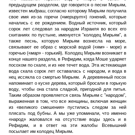
предыдущем разделом, где говорится о песни Мирьям,
известен
мидраш
, согласно которому Мирьям получила
свое имя из-за горечи («
мерирут
») гонений, которые
начались с ее рождением. Водный источник, который
сорок лет следовал за народом Израиля во всех его
скитаниях по пустыне, именуется "колодец Мирьям", а
также песнь, которую Мирьям вознесла на море,
связывают ее образ с морской водой («
ям
» - море) и
горечью («
мар
» - горький). Колодец Мирьям возникает в
конце нашего раздела, в Рефидим, когда Моше ударяет
посохом по скале, и из нее течет вода. Эта истекающая
вода скала сорок лет оставалась с народом, и вода в
нец иссякла со смертью Мирьям. А деревянный посох
напоминает о куске дерева, который бросали в горькую
воду, чтобы она стала сладкой, пригодной для питья.
Таким образом проявляется связь Мирьям с "народом",
выраженная в том, что все женщины, включая женщин
из «великого смешения» пустились следом за ней
плясать под бубны. А мы уже упоминали, что именно
«народ» жаловался на отсутствие воды здесь и в
Рефидим, и в ответ на эти жалобы Всевышний
посылает им колодец Мирьям.