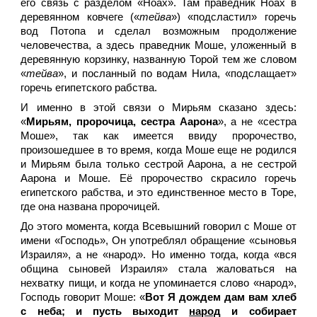
его связь с разделом «Ноах». Там праведник Ноах в
деревянном ковчеге («
тейва
») «подсластил» горечь
вод Потопа и сделал возможным продолжение
человечества, а здесь праведник Моше, уложенный в
деревянную корзинку, названную Торой тем же словом
«
тейва
», и посланный по водам Нила, «подслащает»
горечь египетского рабства.
И именно в этой связи о Мирьям сказано здесь:
«
Мирьям, пророчица, сестра Аарона
», а не «сестра
Моше», так как имеется ввиду пророчество,
произошедшее в то время, когда Моше еще не родился
и Мирьям была только сестрой Аарона, а не сестрой
Аарона и Моше. Её пророчество скрасило горечь
египетского рабства, и это единственное место в Торе,
где она названа пророчицей.
До этого момента, когда Всевышний говорил с Моше от
имени «Господь», Он употреблял обращение «сыновья
Израиля», а не «народ». Но именно тогда, когда «вся
община сыновей Израиля» стала жаловаться на
нехватку пищи, и когда не упоминается слово «народ»,
Господь говорит Моше: «
Вот Я дождем дам вам хлеб
с неба; и пусть выходит
народ
и собирает