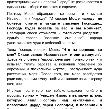
присоединившийся к евреям "народ" не раскаивается в
сделанном выборе и остается с евреями.
Поэтому Моше обращается ко всем – и к сынам
Израиля, и к "народу". "
И сказал Моше народу: не
бойтесь, стойте и увидите спасение Господне...
Господь будет воевать за вас, а вы молчите".
Благодаря своей стойкости и готовности разделить
судьбу евреев "великое смешение" народа
удостаивается чуда и небесной защиты.
Тогда Господь говорит Моше: "
Что ты вопиешь ко
мне? Скажи
сынам Израилевым
, и они двинутся
".
Здесь не упомянут "народ", речь идет только о тех, кто
испытал тяготы рабства и, исполнив повеление об
обрезании и пасхальной жертве, заслуживает чуда
рассечения моря. После того, как море разойдется
ради них, за ними смогут пойти и ставшие на их сторону
египтяне.
И лишь после того, как войско фараона погибло в
морских волнах – "
увидел
Израиль
великую длань,
которую явил Господь над египтянами, и
благоговел
народ
перед Господом, и поверили в