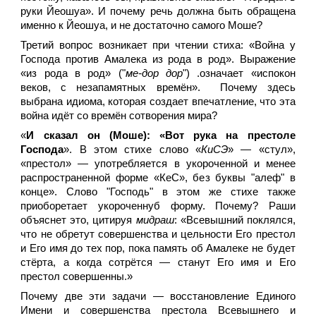
руки Йеошуа». И почему речь должна быть обращена
именно к Йеошуа, и не достаточно самого Моше?
Третий вопрос возникает при чтении стиха: «Война у
Господа против Амалека из рода в род». Выражение
«из рода в род» ("
ме-дор дор
") .означает «испокон
веков, с незапамятных времён». Почему здесь
выбрана идиома, которая создает впечатление, что эта
война идёт со времён сотворения мира?
«
И сказал он (Моше): «Вот рука на престоле
Господа
». В этом стихе слово «
КиСЭ
» — «стул»,
«престол» — употребляется в укороченной и менее
распространенной форме «КеС», без буквы "алеф" в
конце». Слово "Господь" в этом же стихе также
приоборетает укороченнуб форму. Почему? Раши
объяснет это, цитируя
мидраш
: «Всевышний поклялся,
что не обретут совершенства и цельности Его престол
и Его имя до тех пор, пока память об Амалеке не будет
стёрта, а когда сотрётся — станут Его имя и Его
престол совершенны.»
Почему две эти задачи — восстановление Единого
Имени и совершенства престола Всевышнего и