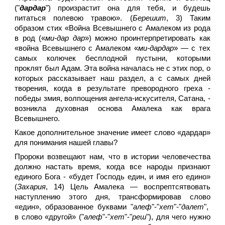
("
дардар
") произрастит она для тебя, и будешь
питаться полевою травою». (
Берешит
, 3) Таким
образом стих «Война Всевышнего с Амалеком из рода
в род («
ми-дар дар
») можно проинтерпретировать как
«война Всевышнего с Амалеком «
ми-дардар
» — с тех
самых колючек бесплодной пустыни, которыми
проклят был Адам. Эта война началась не с этих пор, о
которых рассказывает наш раздел, а с самых дней
творения, когда в результате превородного греха -
победы змия, волпощения ангела-искусителя, Сатана, -
возникла духовная основа Амалека как врага
Всевышнего.
Какое дополнительное значение имеет слово «дардар»
для понимания нашей главы?
Пророки возвещают нам, что в истории человечества
должно настать время, когда все народы признают
единого Бога - «будет Господь един, и имя его едино»
(
Захария
, 14) Цель Амалека — воспрептсятвовать
наступлению этого дня, трансформировав слово
«един», образованное буквами "
алеф
"-"
хет
"-"
далет
",
в слово «другой» ("
алеф
"-"
хет
"-"
реш
"), для чего нужно