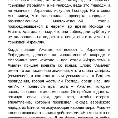
На первый взгляд не ясно, почему здесь написано
«сыновья Израиля», а не «народ», ведь это «народ», а
не «сыновья Израиля», искушал Господа. Но отсюда
мы видим, что завершилась проверка «народа» -
разноплеменной многочисленной толпы,
присоединившейся к евреям во время Исхода из
Египта. Благодаря тому, что они соблюдали субботу и
не жаловались на недостаток пищи, они стали частью
«сыновей Израиля».
Когда пришел Амалек «и воевал с Израилем в
Рефидиме», деление на иноплеменный «народ» и
«Израиль» уже исчезло - все стали «Израилем» и
Амалек пришел воевать со всеми. Слово "Амалек"
имеет то же численное значение, что и слова «
сафек
»
(сомнение), и как только они усомнились в Божьем
провидении, говоря «есть ли Господь среди нас, или
нет?», - появился враг Бога – Амалек, который
воспользовался этим сомнением. Он прибыл издалека,
покинув свои края, для того, чтобы стереть
впечатление, который проивзвел исхода еврейского
народа из Египта на окружающие народы мира. Амалек
словно возвещает своими действиями: «На меня это не