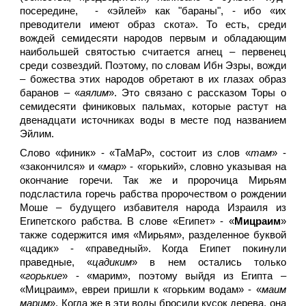
посередине, - «эйлей» как "бараны", - ибо «их
преводители имеют образ скота». То есть, среди
вождей семидесяти народов первым и обладающим
наибольшей святостью считается агнец – первенец
среди созвездий. Поэтому, по словам Ибн Эзры, вожди
– божества этих народов обретают в их глазах образ
баранов – «
аялим
». Это связано с рассказом Торы о
семидесяти финиковых пальмах, которые растут на
двенадцати источниках воды в месте под названием
Эйлим.
Слово «финик» - «ТаМаР», состоит из слов «
там
» -
«закончился» и «
мар
» - «горький», словно указывая на
окончание горечи. Так же и пророчица Мирьям
подсластила горечь рабства пророчеством о рождении
Моше – будущего избавителя народа Израиля из
Египетского рабства. В слове «Египет» - «
Мицраим
»
также содержится имя «Мирьям», разделенное буквой
«цадик» - «праведный». Когда Египет покинули
праведные, «
цадиким
» в нем остались только
«
горькие
» - «марим», поэтому выйдя из Египта –
«Мицраим», евреи пришли к «горьким водам» - «
маим
марим
». Когда же в эти воды бросили кусок дерева, она