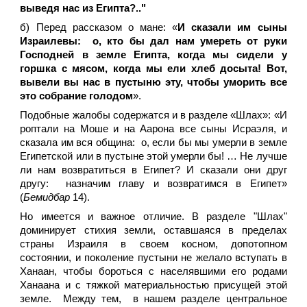
выведя нас из Египта?.."
б) Перед рассказом о мане: «
И сказали им сыны
Израилевы: о, кто бы дал нам умереть от руки
Господней в земле Египта, когда мы сидели у
горшка с мясом, когда мы ели хлеб досыта! Вот,
вывели вы нас в пустыню эту, чтобы уморить все
это собрание голодом
».
Подобные жалобы содержатся и в разделе «Шлах»: «И
роптали на Моше и на Аарона все сыны Исраэля, и
сказала им вся община: о, если бы мы умерли в земле
Египетской или в пустыне этой умерли бы! … Не лучше
ли нам возвратиться в Египет? И сказали они друг
другу: назначим главу и возвратимся в Египет»
(
Бемидбар
14).
Но имеется и важное отличие. В разделе "Шлах"
доминирует стихия земли, оставшаяся в пределах
страны Израиля в своем косном, допотопном
состоянии, и поколение пустыни не желало вступать в
Ханаан, чтобы бороться с населявшими его родами
Ханаана и с тяжкой материальностью присущей этой
земле. Между тем, в нашем разделе центральное