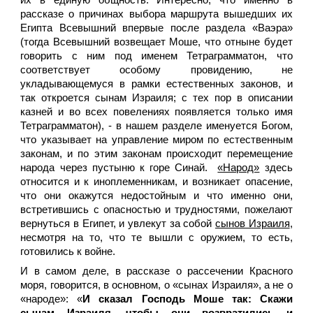
их в единую общность. Интересно, что именно в
рассказе о причинах выбора маршрута вышедших их
Египта Всевышний впервые после раздела «Ваэра»
(тогда Всевышний возвещает Моше, что отныне будет
говорить с ним под именем Тетраграмматон, что
соответствует особому провидению, не
укладывающемуся в рамки естественных законов, и
так откроется сынам Израиля; с тех пор в описании
казней и во всех повелениях появляется только имя
Тетраграмматон), - в нашем разделе именуется Богом,
что указывает на управление миром по естественным
законам, и по этим законам происходит перемещение
народа через пустыню к горе Синай.
«Народ»
здесь
относится и к иноплеменникам, и возникает опасение,
что они окажутся недостойным и что именно они,
встретившись с опасностью и трудностями, пожелают
вернуться в Египет, и увлекут за собой
сынов Израиля
,
несмотря на то, что те вышли с оружием, то есть,
готовились к войне.
И в самом деле, в рассказе о рассечении Красного
моря, говорится, в основном, о «сынах Израиля», а не о
«народе»: «
И сказал Господь Моше так: Скажи