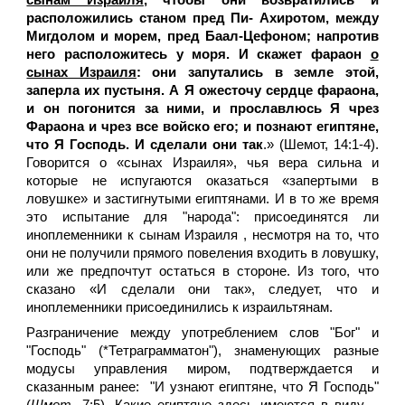
сынам Израиля
, чтобы они возвратились и
расположились станом пред Пи- Ахиротом, между
Мигдолом и морем, пред Баал-Цефоном; напротив
него расположитесь у моря. И скажет фараон
о
сынах Израиля
: они запутались в земле этой,
заперла их пустыня. А Я ожесточу сердце фараона,
и он погонится за ними, и прославлюсь Я чрез
Фараона и чрез все войско его; и познают египтяне,
что Я Господь. И сделали они так
.» (Шемот, 14:1-4).
Говорится о «сынах Израиля», чья вера сильна и
которые не испугаются оказаться «запертыми в
ловушке» и застигнутыми египтянами. И в то же время
это испытание для "народа": присоединятся ли
иноплеменники к сынам Израиля , несмотря на то, что
они не получили прямого повеления входить в ловушку,
или же предпочтут остаться в стороне. Из того, что
сказано «И сделали они так», следует, что и
иноплеменники присоединились к израильтянам.
Разграничение между употреблением слов "Бог" и
"Господь" (*Тетраграмматон"), знаменующих разные
модусы управления миром, подтверждается и
сказанным ранее: "И узнают египтяне, что Я Господь"