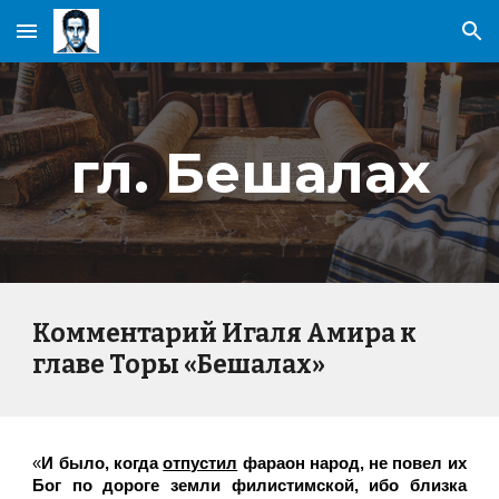
Skip to main content
Skip to navigation
гл. Бешалах
Комментарий Игаля Амира к
главе Торы «Бешалах»
«
И было, когда
отпустил
фараон народ, не повел их
Бог по дороге земли филистимской, ибо близка