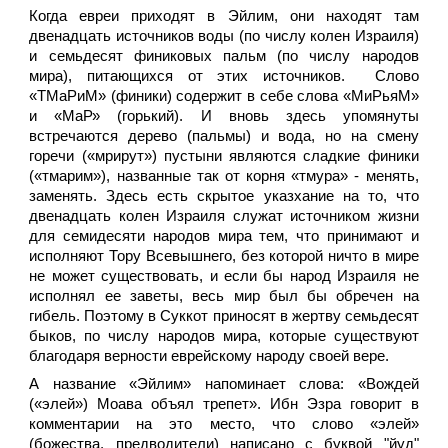
Когда евреи приходят в Эйлим, они находят там
двенадцать источников воды (по числу колен Израиля)
и семьдесят финиковых пальм (по числу народов
мира), питающихся от этих источников. Слово
«ТМаРиМ» (финики) содержит в себе слова «МиРьяМ»
и «МаР» (горький). И вновь здесь упомянуты
встречаются дерево (пальмы) и вода, но на смену
горечи («мрирут») пустыни являются сладкие финики
(«тмарим»), названные так от корня «тмура» - менять,
заменять. Здесь есть скрытое указхание на то, что
двенадцать колен Израиля служат источником жизни
для семидесяти народов мира тем, что принимают и
исполняют Тору Всевышнего, без которой ничто в мире
не может существовать, и если бы народ Израиля не
исполнял ее заветы, весь мир был бы обречен на
гибель. Поэтому в Суккот приносят в жертву семьдесят
быков, по числу народов мира, которые существуют
благодаря верности еврейскому народу своей вере.
А название «Эйлим» напоминает слова: «Вождей
(«элей») Моава объял трепет». Ибн Эзра говорит в
комментарии на это место, что слово «элей»
(божества, предводители) написано с буквой "йуд"