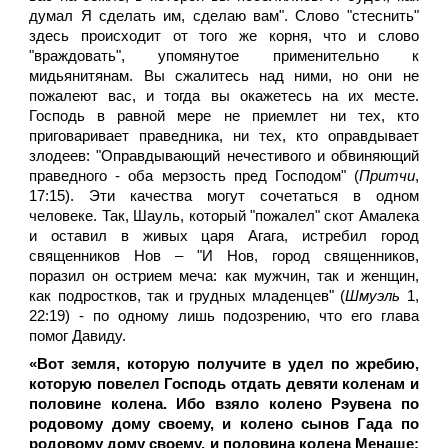
думал Я сделать им, сделаю вам". Слово "стеснить"
здесь происходит от того же корня, что и слово
"враждовать", упомянутое применительно к
мидьянитянам. Вы сжалитесь над ними, но они не
пожалеют вас, и тогда вы окажетесь на их месте.
Господь в равной мере не приемлет ни тех, кто
приговаривает праведника, ни тех, кто оправдывает
злодеев: "Оправдывающий нечестивого и обвиняющий
праведного - оба мерзость пред Господом" (
Притчи
,
17:15). Эти качества могут сочетаться в одном
человеке. Так, Шауль, который "пожалел" скот Амалека
и оставил в живых царя Агага, истребил город
священников Нов – "И Нов, город священников,
поразил он острием меча: как мужчин, так и женщин,
как подростков, так и грудных младенцев" (
Шмуэль
1,
22:19) - по одному лишь подозрению, что его глава
помог Давиду.
«Вот земля, которую получите в удел по жребию,
которую повелел Господь отдать девяти коленам и
половине колена. Ибо взяло колено Рэувена по
родовому дому своему, и колено сынов Гада по
родовому дому своему, и половина колена Менаше;