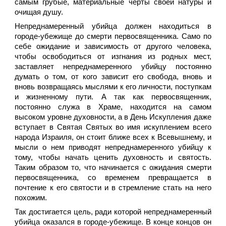
самым грубые, материальные черты своей натуры и
очищая душу.
Непреднамеренный убийца должен находиться в
городе-убежище до смерти первосвященника. Само по
себе ожидание и зависимость от другого человека,
чтобы освободиться от изгнания из родных мест,
заставляет непреднамеренного убийцу постоянно
думать о том, от кого зависит его свобода, вновь и
вновь возвращаясь мыслями к его личности, поступкам
и жизненному пути. А так как первосвященник,
постоянно служа в Храме, находится на самом
высоком уровне духовности, а в День Искупления даже
вступает в Святая Святых во имя искуплением всего
народа Израиля, он стоит ближе всех к Всевышнему, и
мысли о нем приводят непреднамеренного убийцу к
тому, чтобы начать ценить духовность и святость.
Таким образом то, что начинается с ожидания смерти
первосвященника, со временем превращается в
почтение к его святости и в стремление стать на него
похожим.
Так достигается цель, ради которой непреднамеренный
убийца оказался в городе-убежище. В конце концов он