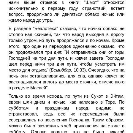
нами выше отрывок з книги "Шмот" относится
искючительно к первому году странствий, встает
вопрос, продолжало ли двигаться облако ночью или
ждало народ до утра.
В разделе "Беалотеха" сказано, что ночью облако не
стояло над скинией, так что народ выходил в дорогу
только утром, но путь продолжался и по ночам. Кроме
этого, про один из переходов однозначно сказано, что
он продолжался три дня: "И отправились они от горы
Господней на три дня пути, и ковчег завета Господня
шел перед ними три дня пути, чтобы усмотреть им
место для отдыха" (
Бемидбар,
10:33). Очевидно, что на
ночь они останавливались для сна, однако ковчег не
раскладывался вплоть до места стоянки, отмеченного
в разделе Масаей".
Только во время исхода, по пути из Сукот в Эйтам,
евреи шли днем и ночью, как написано в Торе. По
субботам и праздникам народ, видимо, не
странствовал, ведь все их перемещения были
совершались по повелению Господню. Таким образом,
можно было разложить хлеб приношения на столе в
субботу. Однако понятно, что не было никакой