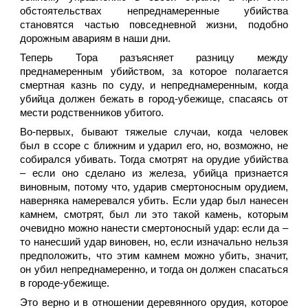
обстоятельствах непреднамеренные убийства
становятся частью повседневной жизни, подобно
дорожным авариям в наши дни.
Теперь Тора разъясняет разницу между
преднамеренным убийством, за которое полагается
смертная казнь по суду, и непреднамеренным, когда
убийца должен бежать в город-убежище, спасаясь от
мести родственников убитого.
Во-первых, бывают тяжелые случаи, когда человек
был в ссоре с ближним и ударил его, но, возможно, не
собирался убивать. Тогда смотрят на орудие убийства
– если оно сделано из железа, убийца признается
виновным, потому что, ударив смертоносным орудием,
наверняка намеревался убить. Если удар был нанесен
камнем, смотрят, был ли это такой камень, которым
очевидно можно нанести смертоносный удар: если да –
то нанесший удар виновен, но, если изначально нельзя
предположить, что этим камнем можно убить, значит,
он убил непреднамеренно, и тогда он должен спасаться
в городе-убежище.
Это верно и в отношении деревянного орудия, которое