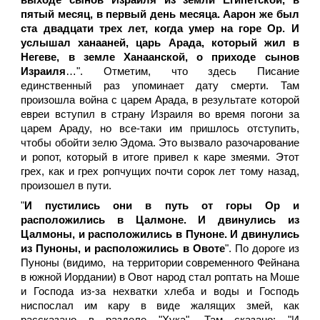
выходе сынов Израиля из земли Египетской, в
пятый месяц, в первый день месяца. Аарон же был
ста двадцати трех лет, когда умер на горе Ор. И
услышал ханааней, царь Арада, который жил в
Негеве, в земле Ханаанской, о приходе сынов
Израиля
…". Отметим, что здесь Писание
единственный раз упоминает дату смерти. Там
произошла война с царем Арада, в результате которой
евреи вступил в страну Израиля во время погони за
царем Араду, но все-таки им пришлось отступить,
чтобы обойти зелю Эдома. Это вызвало разочарование
и ропот, который в итоге привел к каре змеями. Этот
грех, как и грех ропчущих почти сорок лет тому назад,
произошел в пути.
"
И пустились они в путь от горы Ор и
расположились в Цалмоне. И двинулись из
Цалмоны, и расположились в Пуноне. И двинулись
из Пуноны, и расположились в Овоте
". По дороге из
Пуноны (видимо, на территории современного Фейнана
в южной Иордании) в Овот народ стал роптать на Моше
и Господа из-за нехватки хлеба и воды и Господь
ниспослал им кару в виде жалящих змей, как