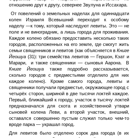
отношению друг к другу, севернее Звулуна и Иссахара.
От повелений о земельных наделах для одиннадцати
колен Израиля Всевышний переходит к особому
наделу —к тому, который наследуют левиты. Это — не
поле и не виноградник, а лишь города для проживания.
Каждое колено обязано предоставить несколько таких
городов, расположенных на его земле, где смогут жить
семьи священников и левитов (как объясняется в
Книге
Йеошуа
(31): три семейства левитов — Гершон, Кэат и
Марари, и также священники — сыновья Аарона. В
Книге Йеошуа
также подробно рассказывается,
сколько городов с предместьями отделило для них
каждое колено). Кроме самого города, левиты и
священники получали предместье, окружающее город с
четырёх сторон, шириной в две тысячи локтей каждое.
Первый, ближайший к городу, участок в тысячу локтей
предназначался для скота и хозяйственной утвари
сыновей колена Леви, а второй участок, внешний,
оставался совершенно пустым служил только чем-то
вроде парка — украшал город.
Для левитов было отделено сорок два города (в их