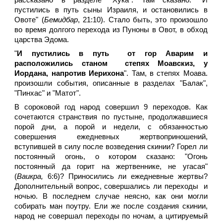
рассказано в разделе "Хука". Там сказано: "И
пустились в путь сыны Израиля, и остановились в
Овоте" (
Бемидбар
, 21:10). Стало быть, это произошло
во время долгого перехода из Пуноны в Овот, в обход
царства Эдома.
"
И пустились в путь от гор Аварим и
расположились станом степях Моавскиз, у
Иордана, напротив Иерихона
". Там, в степях Моава.
произошли события, описанные в разделах "Балак",
"Пинхас" и "Матот".
В сороковой год народ совершил 9 переходов. Как
сочетаются странствия по пустыне, продолжавшиеся
порой дни, а порой и недели, с обязанностью
совершения ежедневных жертвоприношений,
вступившей в силу после возведения скинии? Горел ли
постоянный огонь, о котором сказано: "Огонь
постоянный да горит на жертвеннике, не угасая"
(
Ваикра,
6:6)? Приносились ли ежедневные жертвы?
Дополнительный вопрос, совершались ли переходы и
ночью. В последнем случае неясно, как они могли
собирать ман поутру. Ели же после создания скинии,
народ не совершал переходы по ночам, а цитируемый