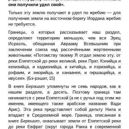
они получили удел свой».
Только эту землю получают в удел по жребию — для
получения земли на восточном берегу Иордана жребия
не требуется.
Границы, о которых рассказывает наш раздел,
определяют территорию меньшую, чем вся Эрец
Исраэль, обещанная Аврааму Всевышним при
заключении союза над рассечёнными жертвенными
животными: «Потомству твоему Я отдал землю эту, от
реки Египетской до реки великой, реки Прат. Кэнийца и
кенизийца, и кадмонийца, и хитийца, и пэризийца, и
рэфаим, и эморийца, и ханаанея, и гиршащийца, и
ивусея». (Бэ-рэшит, 15)
В книге
Берэшит
упомянуты не семь народов, как в
нашем разделе, а десять. Поэтому граница там
начинается с реки Египетской (а не с ручья под этим же
именем, имеющего также арабское название Вади
Арис). Эта река представляет собой дельту Нила и
впадает в Средиземной море. Граница, описанная в
книге
Берешит
, охватывает земли от Египетской реки
до реки Евфрат (округ города Ракка в современной