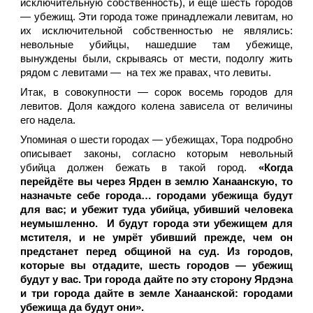
исключительную собственность), и ещё шесть городов
— убежищ. Эти города тоже принадлежали левитам, но
их исключительной собственностью не являлись:
невольные убийцы, нашедшие там убежище,
вынуждены были, скрываясь от мести, подолгу жить
рядом с левитами — на тех же правах, что левиты.
Итак, в совокупности — сорок восемь городов для
левитов. Доля каждого колена зависела от величины
его надела.
Упоминая о шести городах — убежищах, Тора подробно
описывает законы, согласно которым невольный
убийца должен бежать в такой город.
«Когда
перейдёте вы через Ярден в землю Ханаанскую, то
назначьте себе города… городами убежища будут
для вас; и убежит туда убийца, убивший человека
неумышленно. И будут города эти убежищем для
мстителя, и не умрёт убивший прежде, чем он
предстанет перед общиной на суд. Из городов,
которые вы отдадите, шесть городов — убежищ
будут у вас. Три города дайте по эту сторону Ярдэна
и три города дайте в земле Ханаанской: городами
убежища да будут они».