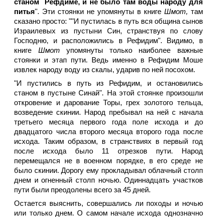
станом Рефдиме, и не было там воды народу для
питья
". Эти стоянки не упомянуты в книге
Шмот,
там
сказано просто: ""И пустилась в путь вся община сынов
Израилевых из пустыни Син, странствуя по слову
Господню, и расположились в Рефидим". Видимо, в
книге
Шмот
упомянуты только наиболее важные
стоянки и этап пути. Ведь именно в Рефидим Моше
извлек народу воду из скалы, ударив по ней посохом.
"И пустились в путь из Рефидим, и остановились
станом в пустыне Синай". На этой стоянке произошли
откровение и дарование Торы, грех золотого тельца,
возведение скинии. Народ пребывал на ней с начала
третьего месяца первого года поле исхода и до
двадцатого числа второго месяца второго года после
исхода. Таким образом, в странствиях в первый год
после исхода было 11 отрезков пути. Народ
перемещался не в военном порядке, в его среде не
было скинии. Дорогу ему прокладывал облачный столп
днем и огненный столп ночью. Одиннадцать участков
пути были преодолены всего за 45 дней.
Остается выяснить, совершались ли походы и ночью
или только днем. О самом начале исхода однозначно