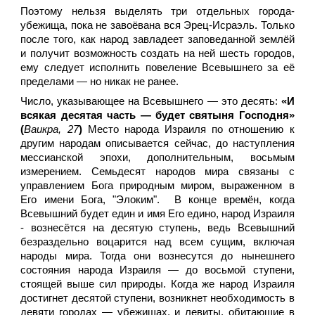
Поэтому нельзя выделять три отдельных города-
убежища, пока не завоёвана вся Эрец-Исраэль. Только
после того, как народ завладеет заповеданной землёй
и получит возможность создать на ней шесть городов,
ему следует исполнить повеление Всевышнего за её
пределами — но никак не ранее.
Число, указывающее на Всевышнего — это десять:
«И
всякая десятая часть — будет святыня Господня»
(
Ваикра, 27
)
Место народа Израиля по отношению к
другим народам описывается сейчас, до наступления
мессианской эпохи, дополнительным, восьмым
измерением. Семьдесят народов мира связаны с
управлением Бога природным миром, выраженном в
Его имени Бога, "Элоким". В конце времён, когда
Всевышний будет един и имя Его едино, народ Израиля
- вознесётся на десятую ступень, ведь Всевышний
безраздельно воцарится над всем сущим, включая
народы мира. Тогда они вознесутся до нынешнего
состояния народа Израиля — до восьмой ступени,
стоящей выше сил природы. Когда же народ Израиля
достигнет десятой ступени, возникнет необходимость в
девяти городах — убежищах, и левиты, обитающие в