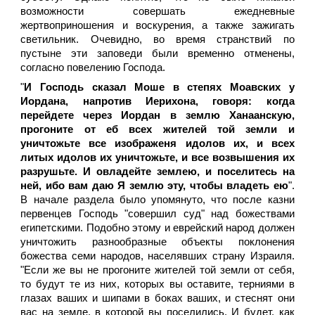
возможности совершать ежедневные
жертвоприношения и воскурения, а также зажигать
светильник. Очевидно, во время странствий по
пустыне эти заповеди были временно отменены,
согласно повелению Господа.
"
И Господь сказал Моше в степях Моавских у
Иордана, напротив Иерихона, говоря: когда
перейдете через Иордан в землю Ханаанскую,
прогоните от еб всех жителей той земли и
уничтожьте все изображеня идолов их, и всех
литых идолов их уничтожьте, и все возвышения их
разрушьте. И овладейте землею, и поселитесь на
ней, ибо вам даю Я землю эту, чтобы владеть ею
".
В начале раздела было упомянуто, что после казни
первенцев Господь "совершил суд" над божествами
египетскими. Подобно этому и еврейский народ должен
уничтожить разнообразные объекты поклонения
божества семи народов, населявших страну Израиля.
"Если же вы не прогоните жителей той земли от себя,
то будут те из них, которых вы оставите, терниями в
глазах ваших и шипами в боках ваших, и стеснят они
вас на земле, в которой вы поселились. И будет, как