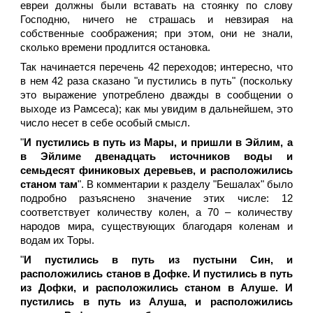
евреи должны были вставать на стоянку по слову
Господню, ничего не страшась и невзирая на
собственные соображения; при этом, они не знали,
сколько времени продлится остановка.
Так начинается перечень 42 переходов; интересно, что
в нем 42 раза сказано "и пустились в путь" (поскольку
это выражение употреблено дважды в сообщении о
выходе из Рамсеса); как мы увидим в дальнейшем, это
число несет в себе особый смысл.
"
И пустились в путь из Мары, и пришли в Эйлим, а
в Эйлиме двенадцать источников воды и
семьдесят финиковых деревьев, и расположились
станом там
". В комментарии к разделу "Бешалах" было
подробно разъяснено значение этих числе: 12
соответствует количеству колен, а 70 – количеству
народов мира, существующих благодаря коленам и
водам их Торы.
"
И пустились в путь из пустыни Син, и
расположились станов в Дофке. И пустились в путь
из Дофки, и расположились станом в Алуше. И
пустились в путь из Алуша, и расположились