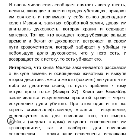
И вновь число семь сообщает святость числу шесть,
левиты, живущие в шести городах-убежищах, придают
им святость и принимают у себя сынов двенадцати
колен Израиля, занятых обработкой земли, давая им
впитывать духовность, которая хранит и освящает
материю. Тот же, кто покидает город-убежище раньше
времени и бежит от духовности, встречает на своем
пути кровомстителя, который забирает у убийцы ту
небольшую долю духовности, что у него есть, и
возвращает ее к истоку, то есть убивает его.
Интересно, что книга
Ваикра
заканчивается рассказом
о выкупе земель и освященных животных и выкупе
второй десятины: «Если же кто (захочет) выкупить что-
либо из десятины своей, то пусть прибавит к тому
пятую долю того» (Ваикра 37). Книга же
Бемидбар
заканчивается искуплением пролитой крови – через
искупление души убитого. При этом один и тот же
корень «гимел-алеф-ламед», «гааль» - искупление,
используется как для описания того, что смерть
убийцы («геулат а-дам») искупает совершенное им
кровопролитие, так и наоборот для описания
осквернения, – «руки ваши осквернены, испачканы