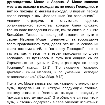
руководством Моше и Аарона. А Моше записал
места их выхода в походы их по слову Господню; и
вот их походы к местам выхода
". В первый период
после исхода сыны Израиля шли "по ополчениям" –
многими отрядами, в отсутствие единого
организованного воинства, которое было сложено
только поле возведения скинии, как то описано в книге
Бемидбар.
Теперь на последней стоянке их пути в
страну Израиля Моше принимается за воссоздание
всего проделанного пути, делая это не на основании
своих воспоминаний, но "по слову Господню" – точно
так же, как и весь путь евреи проходили по слову
Господню: "И пустилась в путь вся община сынов
Израилевых из пустыни Син, странствуя по слову
Господню" (
шмот
, 17:1); "По указанию Господню
двигались сыны Израиля, и по указанию Господню
останавливались" (
бемидбар,
9:18).
При этом, Моше записывал как названия стоянок, так и
путь, проделанный к каждой следующей стоянке,
поэтому сказано и "места их выхода в походы", и
"походы к местам выхода". Это объясняется тем, что и
путь, и стоянки содержали в себе элемент испытания: