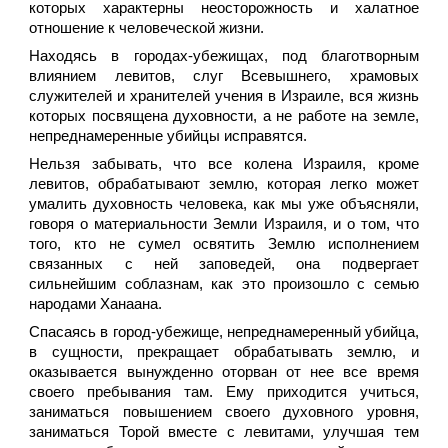
которых характерны неосторожность и халатное
отношение к человеческой жизни.
Находясь в городах-убежищах, под благотворным
влиянием левитов, слуг Всевышнего, храмовых
служителей и хранителей учения в Израиле, вся жизнь
которых посвящена духовности, а не работе на земле,
непреднамеренные убийцы исправятся.
Нельзя забывать, что все колена Израиля, кроме
левитов, обрабатывают землю, которая легко может
умалить духовность человека, как мы уже объясняли,
говоря о материальности Земли Израиля, и о том, что
того, кто не сумел освятить Землю исполнением
связанных с ней заповедей, она подвергает
сильнейшим соблазнам, как это произошло с семью
народами Ханаана.
Спасаясь в город-убежище, непреднамеренный убийца,
в сущности, прекращает обрабатывать землю, и
оказывается вынужденно оторван от нее все время
своего пребывания там. Ему приходится учиться,
заниматься повышением своего духовного уровня,
заниматься Торой вместе с левитами, улучшая тем