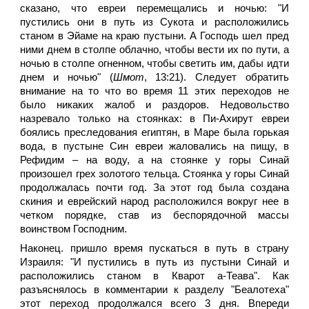
сказано, что евреи перемещались и ночью: "И
пустились они в путь из Сукота и расположились
станом в Эйаме на краю пустыни. А Господь шел пред
ними днем в столпе облачно, чтобы вести их по пути, а
ночью в столпе огненном, чтобы светить им, дабы идти
днем и ночью" (
Шмот
, 13:21). Следует обратить
внимание на то что во время 11 этих переходов не
было никаких жалоб и раздоров. Недовольство
назревало только на стоянках: в Пи-Ахирут евреи
боялись преследования египтян, в Маре была горькая
вода, в пустыне Син евреи жаловались на пищу, в
Рефидим – на воду, а на стоянке у горы Синай
произошел грех золотого тельца. Стоянка у горы Синай
продолжалась почти год. За этот год была создана
скиния и еврейский народ расположился вокруг нее в
четком порядке, став из беспорядочной массы
воинством Господним.
Наконец. пришло время пускаться в путь в страну
Израиля: "И пустились в путь из пустыни Синай и
расположились станом в Кварот а-Теава". Как
разъяснялось в комментарии к разделу "Беалотеха"
этот переход продолжался всего 3 дня. Впереди