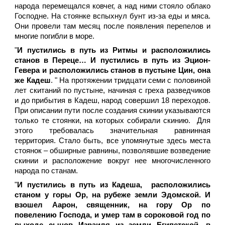
народа перемещался ковчег, а над ними стояло облако
Господне. На стоянке вспыхнул бунт из-за еды и мяса.
Они провели там месяц после появления перепелов и
многие погибли в море.
"
И пустились в путь из Ритмы и расположились
станов в Переце… И пустились в путь из Эцион-
Гевера и расположились станов в пустыне Цин, она
же Кадеш
. " На протяжении тридцати семи с половиной
лет скитаний по пустыне, начиная с греха разведчиков
и до прибытия в Кадеш, народ совершил 18 переходов.
При описании пути после создания скинии указываются
только те стоянки, на которых собирали скинию. Для
этого требовалась значительная равнинная
территория. Стало быть, все упомянутые здесь места
стоянок – обширные равнины, позволявшие возведение
скинии и расположение вокруг нее многочисленного
народа по станам.
"
И пустились в путь из Кадеша, расположились
станом у горы Ор, на рубеже земли Эдомской. И
взошел Аарон, священник, на гору Ор по
повелению Господа, и умер там в сороковой год по