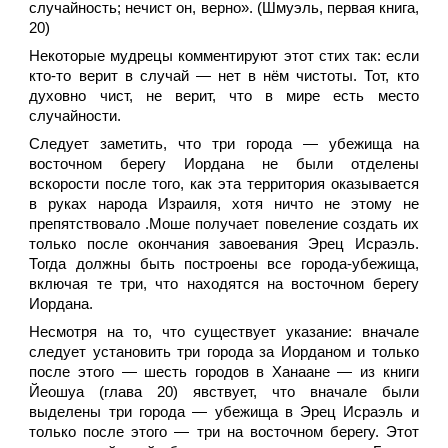
случайность; нечист он, верно». (Шмуэль, первая книга,
20)
Некоторые мудрецы комментируют этот стих так: если
кто-то верит в случай — нет в нём чистоты. Тот, кто
духовно чист, не верит, что в мире есть место
случайности.
Следует заметить, что три города — убежища на
восточном берегу Иордана не были отделены
вскорости после того, как эта территория оказывается
в руках народа Израиля, хотя ничто не этому не
препятствовало .Моше получает повеление создать их
только после окончания завоевания Эрец Исраэль.
Тогда должны быть построены все города-убежища,
включая те три, что находятся на восточном берегу
Иордана.
Несмотря на то, что существует указание: вначале
следует установить три города за Иорданом и только
после этого — шесть городов в Ханаане — из книги
Йеошуа (глава 20) явствует, что вначале были
выделены три города — убежища в Эрец Исраэль и
только после этого — три на восточном берегу. Этот