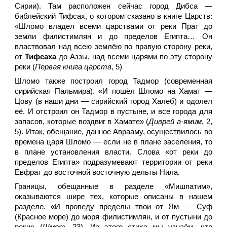
Сирии). Там расположен сейчас город Дибса —
библейский Тифсах, о котором сказано в книге Царств:
«Шломо владел всеми царствами от реки Прат до
земли филистимлян и до пределов Египта… Он
властвовал над всею землёю по правую сторону реки,
от
Тифсаха
до Аззы, над всеми царями по эту сторону
реки (
Первая книга царств
, 5)
Шломо также построил город Тадмор (современная
сирийская Пальмира). «И пошёл Шломо на Хамат —
Цову (в наши дни — сирийский город Халеб) и одолел
её. И отстроил он Тадмор в пустыне, и все города для
запасов, которые воздвиг в Хамате» (
Диврей а-ямим
, 2,
5). Итак, обещание, данное Аврааму, осуществилось во
времена царя Шломо — если не в плане заселения, то
в плане установления власти. Слова «от реки до
пределов Египта» подразумевают территории от реки
Евфрат до восточной восточную дельты Нила.
Границы, обещанные в разделе «Мишпатим»,
оказываются шире тех, которые описаны в нашем
разделе. «И проведу пределы твои от Ям — Суф
(Красное море) до моря филистимлян, и от пустыни до