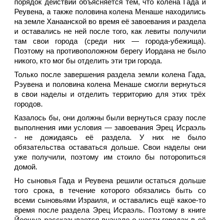
порядок действий объясняется тем, что колена Гада и
Реувена, а также половина колена Менаше находились
на земле Ханаанской во время её завоевания и раздела
и оставались не ней после того, как левиты получили
там свои города (среди них — города-убежища).
Поэтому на противоположном берегу Иордана не было
никого, кто мог бы отделить эти три города.
Только после завершения раздела земли колена Гада,
Рэувена и половина колена Менаше смогли вернуться
в свои наделы и отделить территорию для этих трёх
городов.
Казалось бы, они должны были вернуться сразу после
выполнения ими условия — завоевания Эрец Исраэль
- не дожидаясь её раздела. У них не было
обязательства оставаться дольше. Свои наделы они
уже получили, поэтому им стоило бы поторопиться
домой.
Но сыновья Гада и Реувена решили остаться дольше
того срока, в течение которого обязались быть со
всеми сыновьями Израиля, и оставались ещё какое-то
время после раздела Эрец Исраэль. Поэтому в книге