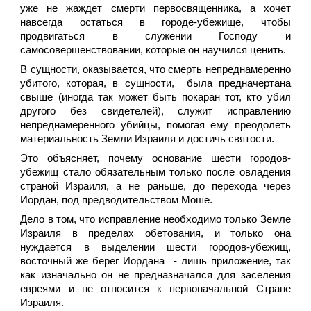
уже не жаждет смерти первосвященника, а хочет
навсегда остаться в городе-убежище, чтобы
продвигаться в служении Господу и
самосовершенствовании, которые он научился ценить.
В сущности, оказывается, что смерть непреднамеренно
убитого, которая, в сущности, была предначертана
свыше (иногда так может быть покаран тот, кто убил
другого без свидетелей), служит исправлению
непреднамеренного убийцы, помогая ему преодолеть
материальность Земли Израиля и достичь святости.
Это объясняет, почему основание шести городов-
убежищ стало обязательным только после овладения
страной Израиля, а не раньше, до перехода через
Иордан, под предводительством Моше.
Дело в том, что исправление необходимо только Земле
Израиля в пределах обетования, и только она
нуждается в выделении шести городов-убежищ,
восточный же берег Иордана - лишь приложение, так
как изначально он не предназначался для заселения
евреями и не относится к первоначальной Стране
Израиля.