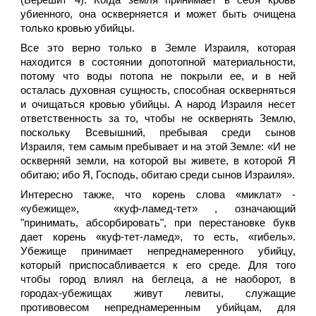
(Берешит 4). Когда земля принимает в себя кровь
убиенного, она оскверняется и может быть очищена
только кровью убийцы.
Все это верно только в Земле Израиля, которая
находится в состоянии допотопной материальности,
потому что воды потопа не покрыли ее, и в ней
осталась духовная сущность, способная оскверняться
и очищаться кровью убийцы. А народ Израиля несет
ответственность за то, чтобы не осквернять Землю,
поскольку Всевышний, пребывая среди сынов
Израиля, тем самым пребывает и на этой Земле: «И не
оскверняй земли, на которой вы живете, в которой Я
обитаю; ибо Я, Господь, обитаю среди сынов Израиля».
Интересно также, что корень слова «миклат» -
«убежище», «куф-ламед-тет» , означающий
"принимать, абсорбировать", при перестановке букв
дает корень «куф-тет-ламед», то есть, «гибель».
Убежище принимает непреднамеренного убийцу,
который приспосабливается к его среде. Для того
чтобы город влиял на беглеца, а не наоборот, в
городах-убежищах живут левиты, служащие
противовесом непреднамеренным убийцам, для