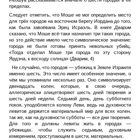
Йеошуа рассказывается вначале о шести городах в её
пределах.
Следует отметить, что Моше не мог определить место
для трёх городов на восточном берегу Иордана до того,
как была завоёвана Эрец Исраэль. В книге
Дварим
сказано, что Моше всё-таки назначил три таких города,
но это действие имело чисто символическое значение:
города не были готовы принять невольных убийц.
«Тогда отделил Моше три города по эту сторону
Ярдэна, к восходу солнца» (Дварим, 4)
Не случайно, что городов — убежищ в Земле Израиля
именно шесть. Это число имеет особенное значение, о
чём мы упоминали несколько раз. Оно символизирует
двенадцать колен, которые, в свою очередь,
аллегорически олицетворяют шесть дней творения и
шесть дней недели. Седьмой день, день субботнего
покоя, уподобляется колену Леви, ведь на духовности
левитов держится материальный мир для всех колен,
так же, как на духовности субботы — все дни творения.
Для того и должны левиты жить в городах —
убежищах. чтобы служить седьмым, духовным
измерением, проступающем в шести, материальных.