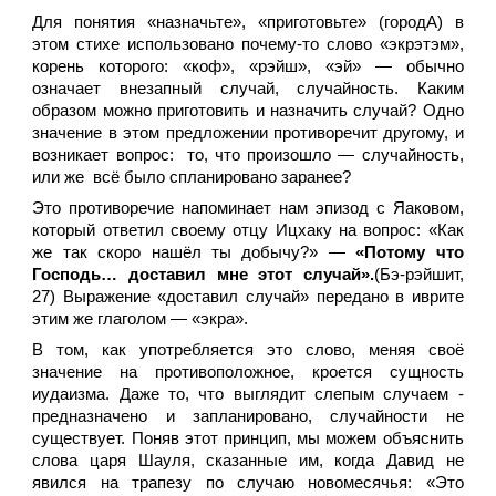
Для понятия «назначьте», «приготовьте» (городА) в
этом стихе использовано почему-то слово «экрэтэм»,
корень которого: «коф», «рэйш», «эй» — обычно
означает внезапный случай, случайность. Каким
образом можно приготовить и назначить случай? Одно
значение в этом предложении противоречит другому, и
возникает вопрос: то, что произошло — случайность,
или же всё было спланировано заранее?
Это противоречие напоминает нам эпизод с Яаковом,
который ответил своему отцу Ицхаку на вопрос: «Как
же так скоро нашёл ты добычу?» —
«Потому что
Господь… доставил мне этот случай».
(Бэ-рэйшит,
27)
Выражение «доставил случай» передано в иврите
этим же глаголом — «экра».
В том, как употребляется это слово, меняя своё
значение на противоположное, кроется сущность
иудаизма. Даже то, что выглядит слепым случаем -
предназначено и запланировано, случайности не
существует. Поняв этот принцип, мы можем объяснить
слова царя Шауля, сказанные им, когда Давид не
явился на трапезу по случаю новомесячья: «Это