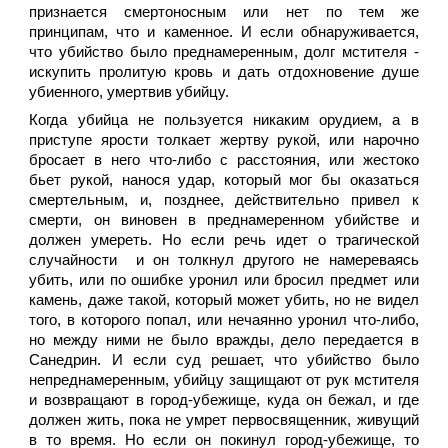
признается смертоносным или нет по тем же
принципам, что и каменное. И если обнаруживается,
что убийство было преднамеренным, долг мстителя -
искупить пролитую кровь и дать отдохновение душе
убиенного, умертвив убийцу.
Когда убийца не пользуется никаким орудием, а в
приступе ярости толкает жертву рукой, или нарочно
бросает в него что-либо с расстояния, или жестоко
бьет рукой, нанося удар, который мог бы оказаться
смертельным, и, позднее, действительно привел к
смерти, он виновен в преднамеренном убийстве и
должен умереть. Но если речь идет о трагической
случайности и он толкнул другого не намереваясь
убить, или по ошибке уронил или бросил предмет или
камень, даже такой, который может убить, но не видел
того, в которого попал, или нечаянно уронил что-либо,
но между ними не было вражды, дело передается в
Санедрин. И если суд решает, что убийство было
непреднамеренным, убийцу защищают от рук мстителя
и возвращают в город-убежище, куда он бежал, и где
должен жить, пока не умрет первосвященник, живущий
в то время. Но если он покинул город-убежище, то