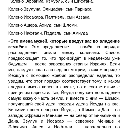
Колено Эфраима. Кэмуэль, сын Шифтана.
Колено Звулуна. Элицафан, сын Парнаха.
Колено Иссахара. Палтиэль, сын Аззана.
Колено Ашера. Ахиуд, сын Шломи.
Колено Нафтали. Пэдаэль, сын Амиуда
«Это имена мужей, которые введут вас во владение
землёю».
Это предложение — намёк на порядок
распределения земли между коленами. Список
предвосхищает то, что произойдёт в недалёком уже
будущем — после завоевания страны Израиля. Если
мы, следуя с юга на север, посмотрим, в каком порядке
Йеошуа с помощью жребия распределил наделы, то
увидим, что этот порядок соответствует тому, в каком
следуют имена колен в списке, но в соответствии с
принципом парности. Так, Йеуда получает во владение
самую южную часть земли, и вместе с ним — Шимон,
получивший свой удел посреди удела Йеуды на юге.
Биньямин осел севернее Йеуды, а Шимон и Дан – на
западе; Эфраим и Менаше — на север от Биньямина и
Дана, Звулун и Иссахар — севернее Менаше и
Эфраима, Ашер и Нафтали — параллельно по