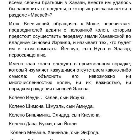
всеми своими братьями в Ханаан, вместе им удалось
бы заполнить те пределы, о которых рассказывается в
разделе «Масаей»?
Итак, Всевышний, обращаясь к Моше, перечисляет
предводителей девяти с половиной колен, которым
предстоит осуществить передачу земли Ханаанской во
владение сыновей Израиля, и называет тех, кто будет
им в этом помогать: Йеошуа, сын Нуна и Элазар,
первосвященник.
Имена глав колен следуют в произвольном порядке,
который изумляет кажущимся отсутствием какого-либо
смысла: объяснить его невозможно ни
многочисленностью колен, ни их важностью, ни
порядком рождения сыновей Яакова.
Колено Йеуды. Калэв, сын Ифунэ.
Колено Шимона. Шмуэль, сын Амиуда.
Колено Биньямина. Элидад, сын Кислона.
Колено Дана. Букки, сын Йогли.
Колено Менаше. Ханниэль, сын Эйфода.