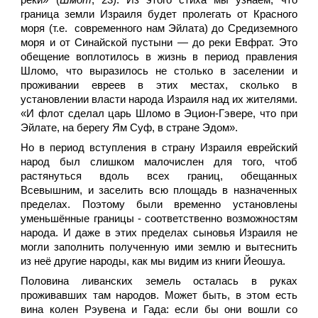
реки» (
Шмот
, 23). Из этого стиха мы узнаём, что
граница земли Израиля будет пролегать от Красного
моря (т.е. современного нам Эйлата) до Средиземного
моря и от Синайской пустыни — до реки Евфрат. Это
обещение воплотилось в жизнь в период правления
Шломо, что выразилось не столько в заселении и
проживании евреев в этих местах, сколько в
установлении власти народа Израиля над их жителями.
«И флот сделал царь Шломо в Эцион-Гэвере, что при
Эйлате, на берегу Ям Суф, в стране Эдом».
Но в период вступления в страну Израиля еврейский
народ был слишком малочислен для того, чтоб
растянуться вдоль всех границ, обещанных
Всевышним, и заселить всю площадь в назначенных
пределах. Поэтому были временно установлены
уменьшённые границы - соответственно возможностям
народа. И даже в этих пределах сыновья Израиля не
могли заполнить полученную ими землю и вытеснить
из неё другие народы, как мы видим из книги Йеошуа.
Половина ливанских земель осталась в руках
проживавших там народов. Может быть, в этом есть
вина колен Рэувена и Гада: если бы они вошли со