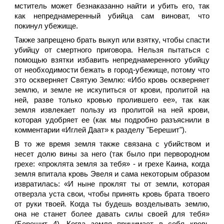
мститель может безнаказанно найти и убить его, так
как непреднамеренный убийца сам виноват, что
покинул убежище.
Также запрещено брать выкуп или взятку, чтобы спасти
убийцу от смертного приговора. Нельзя пытаться с
помощью взятки избавить непреднамеренного убийцу
от необходимости бежать в город-убежище, потому что
это оскверняет Святую Землю: «Ибо кровь оскверняет
землю, и земле не искупиться от крови, пролитой на
ней, разве только кровью пролившего ее», так как
земля извлекает пользу из пролитой на ней крови,
которая удобряет ее (как мы подробно разъяснили в
комментарии «Иглей Даат» к разделу "Берешит").
В то же время земля также связана с убийством и
несет долю вины за него (так было при первородном
грехе: «проклята земля за тебя» - и грехе Каина, когда
земля впитала кровь Эвеля и сама некоторым образом
извратилась: «И ныне проклят ты от земли, которая
отверзла уста свои, чтобы принять кровь брата твоего
от руки твоей. Когда ты будешь возделывать землю,
она не станет более давать силы своей для тебя»