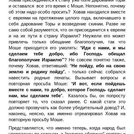
Ховав присоединился к стану уже поле дарования Торы
и оставался все это время с Моше. Непонятно, почему
об этом надо особо просить? Ховав находился вместе
с евреями на протяжении целого года, включавшего в
себя дарование Торы и возведение скинии. Разве не
само собой разумеется, что он присоединится к евреям
и на их пути в страну Израиля? Неужели его может
привлечь только обещание благополучия, так что
Моше приходится его умолять: “
Иди с нами, и мы
сделаем тебе добро, ибо Господь обещал
благополучие Израилю”
? Не совсем понятно также,
почему Ховав, ответивший: “
Не пойду, ибо на свою
землю и родину пойду
”, - только сейчас собрался
навестить родные пенаты. Вызывает вопросы и
повторная просьба Моше: “
И вот, если пойдешь
вместе с нами, то добро, которое Господь сделает
нам, мы сделаем тебе
”. Казалось бы, он попросту
повторяет то, что сказал ранее. С какой стати это
должно прозвучать как более убедительный довод? И,
наконец, неясно, как именно отреагировал Ховав на
повторную просьбу Моше.
Представляется, что именно теперь, когда народ был