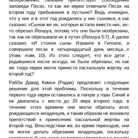
необрезанных сыновей препятствует соблюдению
заповеди Песах, то как же евреи отмечали Песах на
втором году пребывания в пустыне? Ведь очевидно,
что у них и в этот год рождались у них сыновья, а как
сказано: «Сынов же их, которые встали вместо них, их-
то обрезал Йеошуа, потому что они были необрезаны,
так как не обрезывали их в пути» (
Йеошуа
5:7). А далее
сказано: «И стояли сыны Израиля в Гилгале, и
совершили песах в четырнадцатый день месяца...»
(
там, там
, 10). Из этого следует, что все дети ,
родившиеся после исхода, не были обрезаны; но как
же тогда евреи могли принести пасхальную жертву на
второй год?
Рабби Давид Кимхи (Радак) предлагает следующее
решение для этой проблемы. Поскольку в течение
первого года евреи оставались в лагере у горы Синай и
не двигались с места до 20 ияра второго года, в
течение этого времени они могли обрезать всех
рождающихся младенцев, и таким образом не возникло
препятствий к принесению пасхальной жертвы на
второй год. Впоследствии же, во время переходов, они
не могли делать обрезание младенцам, поскольку