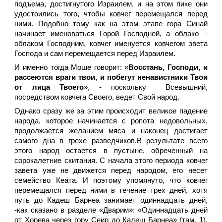
подъема, достигнутого Израилем, и на этом пике они
удостоились того, чтобы ковчег перемещался перед
ними. Подобно тому как на этом этапе гора Синай
начинает именоваться Горой Господней, а облако –
облаком Господним, ковчег именуется ковчегом звета
Господа и сам перемещается перед Израилем.
И именно тогда Моше говорит: «
Восстань, Господи, и
рассеются враги твои, и побегут ненавистники Твои
от лица Твоего
», - поскольку Всевышний,
посредством ковчега Своего, ведет Свой народ.
Однако сразу же за этим происходит великое падение
народа, которое начинается с ропота недовольных,
продолжается желанием мяса и наконец достигает
самого дна в грехе разведчиков.В результате всего
этого народ остается в пустыне, обреченный на
сорокалетние скитания. С начала этого периода ковчег
завета уже не движется перед народом, его несет
семейство Кеата. И поэтому упомянуто, что ковчег
перемещался перед ними в течение трех дней, хотя
путь до Кадеш Барнеа занимает одиннадцать дней,
-как сказано в разделе «Дварим»: «Одиннадцать дней
от Хорева через гору Сеир до Кадеш Барнеа» (там, 1).