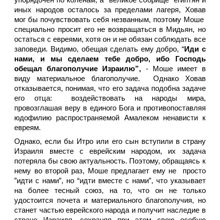
упорядочен по коленам, а “великое сборище” египтян и
иных народов осталось за пределами лагеря, Ховав
мог бы почувствовать себя незванным, поэтому Моше
специально просит его не возвращаться в Мидьян, но
остаться с евреями, хотя он и не обязан соблюдать все
заповеди. Видимо, обещая сделать ему добро, “
Иди с
нами, и мы сделаем тебе добро, ибо Господь
обещал благополучие Израилю”,
- Моше имеет в
виду материальное благополучие. Однако Ховав
отказывается, понимая, что его задача подобна задаче
его отца: воздействовать на народы мира,
провозглашая веру в единого Бога и противопоставляя
юдофилию распространяемой Амалеком ненависти к
евреям.
Однако, если бы Итро или его сын вступили в страну
Израиля вместе с еврейским народом, их задача
потеряла бы свою актуальность. Поэтому, обращаясь к
нему во второй раз, Моше предлагает ему не просто
”идти с нами”, но “идти вместе с нами”, что указывает
на более тесный союз, на то, что он не только
удостоится почета и материального благополучия, но
станет частью еврейского народа и получит наследие в