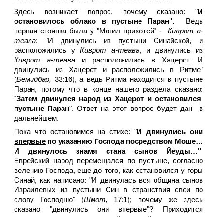
Здесь возникает вопрос, почему сказано: "
И
остановилось облако в пустыне Паран".
Ведь
первая стоянка была у "Могил прихотей" -
Киврот а-
теава
: "И двинулись из пустыни Синайской, и
расположились у
Киврот а-теава
, и двинулись из
Киврот а-теава
и расположились в Хацерот. И
двинулись из Хацерот и расположились в Ритме”
(
Бемидбар,
33:16), а ведь Ритма находится в пустыне
Паран, потому что в конце нашего раздела сказано:
"
Затем двинулся народ из Хацерот и остановился
пустыне Паран
". Ответ на этот вопрос будет дан в
дальнейшем.
Пока что остановимся на стихе: "
И двинулись они
впервые
по указанию Господа посредством Моше…
И двинулось знамя стана сынов Йеуды…"
Еврейский народ перемещался по пустыне, согласно
велению Господа, еще до того, как остановился у горы
Синай, как написано: "И двинулась вся община сынов
Израилевых из пустыни Син в странствия свои по
слову Господню" (
Шмот,
17:1); почему же здесь
сказано "двинулись они впервые"? Приходится