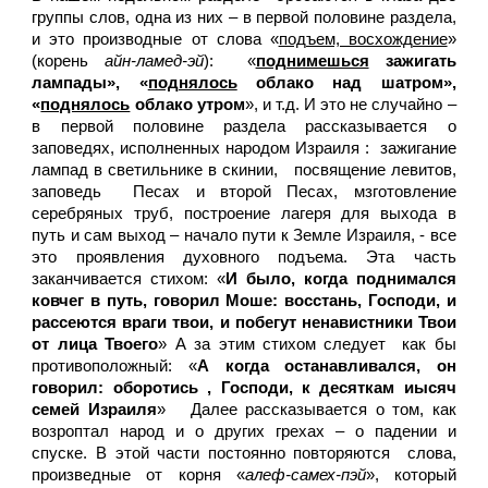
группы слов, одна из них – в первой половине раздела,
и это производные от слова «
подъем, восхождение
»
(корень
айн-ламед-эй
): «
поднимешься
зажигать
лампады», «
поднялось
облако над шатром»,
«
поднялось
облако утром
», и т.д. И это не случайно –
в первой половине раздела рассказывается о
заповедях, исполненных народом Израиля : зажигание
лампад в светильнике в скинии, посвящение левитов,
заповедь Песах и второй Песах, мзготовление
серебряных труб, построение лагеря для выхода в
путь и сам выход – начало пути к Земле Израиля, - все
это проявления духовного подъема. Эта часть
заканчивается стихом: «
И было, когда поднимался
ковчег в путь, говорил Моше: восстань, Господи, и
рассеются враги твои, и побегут ненавистники Твои
от лица Твоего
» А за этим стихом следует как бы
противоположный: «
А когда останавливался, он
говорил: оборотись , Господи, к десяткам иысяч
семей Израиля
» Далее рассказывается о том, как
возроптал народ и о других грехах – о падении и
спуске. В этой части постоянно повторяются слова,
произведные от корня «
алеф-самех-пэй
», который