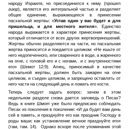
народу Израиля, но присоединился к нему (прошел
гиюр
), является его интегральной частью и разделяет
общее единение, выражающееся в принесении
пасхальной жертвы: «
Устав один у вас будет и для
пришельца, и для местного жителя
». Единство
народа выражается в характере принесения жертвы,
который отличается от всех других жертвоприношений.
Жертвы обычно разделяются на части, но пасхальная
жертва приносится и поедается целиком: «Не ешьте от
него недопеченного, или сваренного в воде, а жаренного
на огне, с головой его и с ногами, и с внутренностями
его» (Шемот 12:9). Агнец, приносимый в качестве
пасхальной жертвы, должен быть зажарен на огне
целиком, и съеден целиком, и запрещено оставлять от
него части на следующий день и ломать его кости.
Теперь следует задать вопрос: зачем в этом
недельном разделе снова дается заповедь о Песах?
Ведь в книге
Шмот
уже было предписано соблюдать
Песах из поколения в поколение: «И да будет вам день
сей в память, и празднуйте его как праздник Господу в
роды ваши; как установление вечное празднуйте его»
(там, там. 14). Однако вскоре после упоминания этой