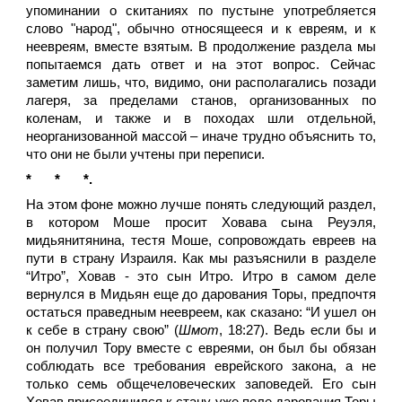
упоминании о скитаниях по пустыне употребляется
слово "народ", обычно относящееся и к евреям, и к
неевреям, вместе взятым. В продолжение раздела мы
попытаемся дать ответ и на этот вопрос. Сейчас
заметим лишь, что, видимо, они располагались позади
лагеря, за пределами станов, организованных по
коленам, и также и в походах шли отдельной,
неорганизованной массой – иначе трудно объяснить то,
что они не были учтены при переписи.
*
*
*.
На этом фоне можно лучше понять следующий раздел,
в котором Моше просит Ховава сына Реуэля,
мидьянитянина, тестя Моше, сопровождать евреев на
пути в страну Израиля. Как мы разъяснили в разделе
“Итро”, Ховав - это сын Итро. Итро в самом деле
вернулся в Мидьян еще до дарования Торы, предпочтя
остаться праведным неевреем, как сказано: “И ушел он
к себе в страну свою” (
Шмот
, 18:27). Ведь если бы и
он получил Тору вместе с евреями, он был бы обязан
соблюдать все требования еврейского закона, а не
только семь общечеловеческих заповедей. Его сын