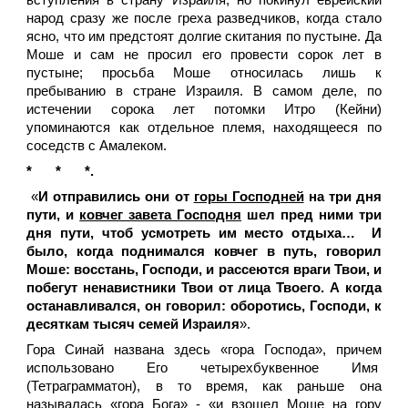
вступления в страну Израиля, но покинул еврейский
народ сразу же после греха разведчиков, когда стало
ясно, что им предстоят долгие скитания по пустыне. Да
Моше и сам не просил его провести сорок лет в
пустыне; просьба Моше относилась лишь к
пребыванию в стране Израиля. В самом деле, по
истечении сорока лет потомки Итро (Кейни)
упоминаются как отдельное племя, находящееся по
соседств с Амалеком.
*
*
*.
«
И отправились они от
горы Господней
на три дня
пути, и
ковчег завета Господня
шел пред ними три
дня пути, чтоб усмотреть им место отдыха… И
было, когда поднимался ковчег в путь, говорил
Моше: восстань, Господи, и рассеются враги Твои, и
побегут ненавистники Твои от лица Твоего. А когда
останавливался, он говорил: оборотись, Господи, к
десяткам тысяч семей Израиля
».
Гора Синай названа здесь «гора Господа», причем
использовано Его четырехбуквенное Имя
(Тетраграмматон), в то время, как раньше она
называлась «гора Бога» - «и взошел Моше на
гору