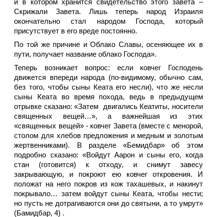
и в котором хранится свидетельство этого завета –
Скрижали Завета. Лишь теперь народ Израиля
окончательно стал народом Господа, который
присутствует в его вреде постоянно.
По той же причине и Облако Славы, осеняющее их в
пути, получает название облако Господа».
Теперь возникает вопрос: если ковчег Господень
движется впереди народа (по-видимому, обычно сам,
без того, чтобы сыны Кеата его несли), что же несли
сыны Кеата во время похода, ведь в предыдущем
отрывке сказано: «Затем двигались Кеатиты, носители
священных вещей…», а важнейшая из этих
«священных вещей» - ковчег Завета (вместе с менорой,
столом для хлебов предложения и медным и золотым
жертвенниками). В разделе «Бемидбар» об этом
подробно сказано: «Войдут Аарон и сыны его, когда
стан (готовится) к отходу, и снимут завесу
закрывающую, и покроют ею ковчег откровения. И
положат на него покров из кож тахашевых, и накинут
покрывало… затем войдут сыны Кеата, чтобы нести;
но пусть не дотрагиваются они до святыни, а то умрут»
(Бамидбар, 4) .