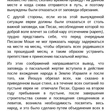
неизвестно было, сколько времени проведут на данном
месте и когда снова отправятся в путь, и поэтому
вынуждены были отказаться от заповеди обрезания.
С другой стороны, если из-за этой вынужденной
ситуации евреи должны были отказаться от столь
важной заповеди, как Песах, несоблюдение которой по
доброй воле влечет за собой кару отсечением (
карет)
,
трудно представить себе, что перед очередным
Песахом Моше не мог приказать народу задержаться
на месте на месяц, чтобы обрезать всех родившихся
за прошедший месяц и таким образом устранить
препятствие к принесению пасхальной жертвы.
Из этих соображений напрашивается вывод, что
заповедь о пасхальной жертве вступила в действие
после вхождения народа в Землю Израиля и после
того, как Йеошуа обрезал всех, как сказано в
приведенном выше стихе, а в течение всех скитаний по
пустыне евреи не отмечали Песах. Однако на втором
году пребывания в пустыне, после завершения
строительства скинии и посвящения священников и
левитов, возникла необходимость посвятить весь
народ, и это было сделано путем объединения всех в