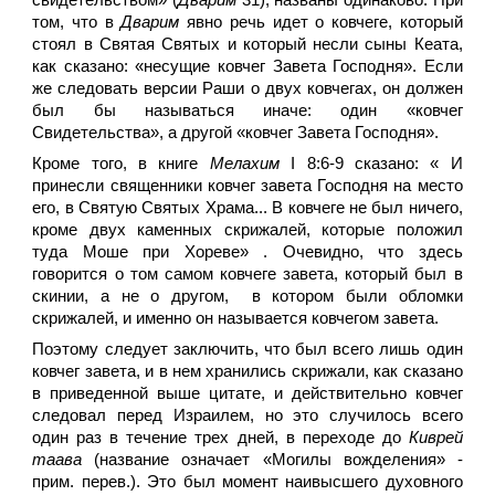
свидетельством» (
Дварим
31), названы одинаково. При
том, что в
Дварим
явно речь идет о ковчеге, который
стоял в Святая Святых и который несли сыны Кеата,
как сказано: «несущие ковчег Завета Господня». Если
же следовать версии Раши о двух ковчегах, он должен
был бы называться иначе: один «ковчег
Свидетельства», а другой «ковчег Завета Господня».
Кроме того, в книге
Мелахим
I 8:6-9 сказано: « И
принесли священники ковчег завета Господня на место
его, в Святую Святых Храма... В ковчеге не был ничего,
кроме двух каменных скрижалей, которые положил
туда Моше при Хореве» . Очевидно, что здесь
говорится о том самом ковчеге завета, который был в
скинии, а не о другом, в котором были обломки
скрижалей, и именно он называется ковчегом завета.
Поэтому следует заключить, что был всего лишь один
ковчег завета, и в нем хранились скрижали, как сказано
в приведенной выше цитате, и действительно ковчег
следовал перед Израилем, но это случилось всего
один раз в течение трех дней, в переходе до
Киврей
таава
(название означает «Могилы вожделения» -
прим. перев.). Это был момент наивысшего духовного