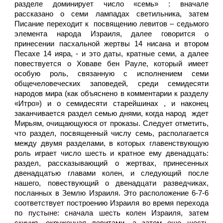
разделе доминирует число «семь» : вначале
рассказано о семи лампадах светильника, затем
Писание переходит к посвящению левитов – седьмого
элемента народа Израиля, далее говорится о
принесении пасхальной жертвы 14 нисана и втором
Песахе 14 ияра, - и это даты, кратные семи, а далее
повествуется о Ховаве бен Рауле, который имеет
особую роль, связанную с исполнением семи
общечеловеческих заповедей, среди семидесяти
народов мира (как объяснено в комментарии к разделу
«Итро») и о семидесяти старейшинах , и наконец
заканчивается раздел семью днями, когда народ ждет
Мирьям, очищающуюся от проказы. Следует отметить,
что раздел, посвященный числу семь, располагается
между двумя разделами, в которых главенствующую
роль играет число шесть и кратное ему двенадцать:
раздел, рассказывающий о жертвах, принесенных
двенадцатью главами колен, и следующий после
нашего, повествующий о двенадцати разведчиках,
посланных в Землю Израиля. Это расположение 6-7-6
соответствует построению Израиля во время перехода
по пустыне: сначала шесть колен Израиля, затем