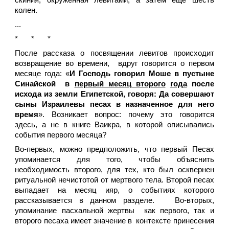
скиния, окруженная левитами, а затем еще шесть
колен.
...
*
*
*
После рассказа о посвящении левитов происходит
возвращение во времени, вдруг говорится о первом
месяце года: «
И Господь говорил Моше в пустыне
Синайской в
первый месяц второго
года
после
исхода из земли Египетской, говоря: Да совершают
сыны Израилевы песах в назначенное для него
время
». Возникает вопрос: почему это говорится
здесь, а не в книге Ваикра, в которой описывались
события первого месяца?
Во-первых, можно предположить, что первый Песах
упоминается для того, чтобы объяснить
необходимость второго, для тех, кто был осквернен
ритуальной нечистотой от мертвого тела. Второй песах
выпадает на месяц ияр, о событиях которого
рассказывается в данном разделе. Во-вторых,
упоминание пасхальной жертвы как первого, так и
второго песаха имеет значение в контексте принесения