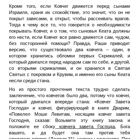
Кроме того, если Ковчег движется перед сынами
Израиля, храня их спокойствие, это значит, что он не
покрыт завесами, а открыт, чтобы рассеивать врагов.
Тогда к чему все то, что говорится о необходимости
покрывать Ковчег, и о том, что сыновья Кеата должны
его нести, если Ковчег все равно движется сам, чудом,
без посторонней помощи? Правда, Раши приводит
версию, что существовало два ковчега – один, в
котором хранились обломки первых Скрижалей, и
который двигался перед народом сам по себе, и другой,
со вторыми скрижалями, и он хранился в Святая
Святых с покровом и Крувим, и именно его сыны Кеата
несли среди стана.
Но из простого прочтения текста трудно сделать
заключение, что ковчегов было два, потому что ковчег,
который двигался впереди стана: «Ковчег Завета
Господа» и ковчег, фигурирующий в книге Дварим,
«Повелел Моше Левитам, носящим ковчег завета
Господня, сказав: Возьмите эту книгу закона и
положите ее сбоку
ковчега завета Господа
, Бога
вашего, и да будет она там против тебя