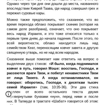
Однако через три дня они дошли до места, названного
впоследствии Киврей Таава, где народ совершил грех и
пережил суровые кары.
Можно также предположить, что сказанное, что во
время перехода облако покрывает скинию (которая на
самом деле разобрана), означает, что оно покрывает
весь народ Израиля, и это тоже относится только к
первым трем дням, до начала падения. После этого, по
всей вероятности, облако находится лишь над
семейством Кеат, переносящим ковчег завета и другую
священную утварь, но не над всем народом.
Сказанное выше помогает нам ответить на вопрос о
выделении двух стихов: «
И было, когда поднимался
ковчег в путь, говорил Моше: восстань, Господи, и
рассеются враги Твои, и побегут ненавистники Твои
от лица Твоего. А когда останавливался, он
говорил: оборотись, Господи, к десяткам тысяч
семей Израиля
» (там, 10:35-36). Эти два стиха
отделен от всего остального текста двумя
перевернутыми буквами «нун», перед ними и после
них. В Талмуде в трактате «Шабат» говорится об этом: