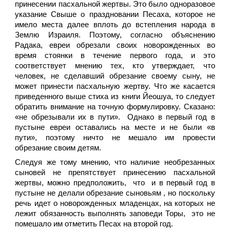
принесении пасхальной жертвы. Это было одноразовое
указание Свыше о праздновании Песаха, которое не
имело места далее вплоть до встепления народа в
Землю Израиля. Поэтому, согласно объяснению
Радака, евреи обрезали своих новорожденных во
время стоянки в течение первого года, и это
соответствует мнению тех, кто утверждает, что
человек, не сделавший обрезание своему сыну, не
может принести пасхальную жертву. Что же касается
приведенного выше стиха из книги Йеошуа, то следует
обратить внимание на точную формулировку. Сказано:
«не обрезывали их в пути». Однако в первый год в
пустыне евреи оставались на месте и не были «в
пути», поэтому ничто не мешало им провести
обрезание своим детям.
Следуя же тому мнению, что наличие необрезанных
сыновей не препятствует принесению пасхальной
жертвы, можно предположить, что и в первый год в
пустыне не делали обрезание сыновьям , но поскольку
речь идет о новорожденных младенцах, на которых не
лежит обязанность выполнять заповеди Торы, это не
помешало им отметить Песах на второй год.