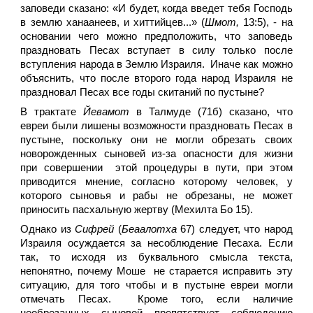
заповеди сказано: «И будет, когда введет тебя Господь
в землю ханаанеев, и хиттийцев...» (
Шмот,
13:5), - на
основании чего можно предположить, что заповедь
праздновать Песах вступает в силу только после
вступления народа в Землю Израиля. Иначе как можно
объяснить, что после второго года народ Израиля не
праздновал Песах все годы скитаний по пустыне?
В трактате
Йевамот
в Талмуде (71б) сказано, что
евреи были лишены возможности праздновать Песах в
пустыне, поскольку они не могли обрезать своих
новорожденных сыновей из-за опасности для жизни
при совершении этой процедуры в пути, при этом
приводится мнение, согласно которому человек, у
которого сыновья и рабы не обрезаны, не может
приносить пасхальную жертву (Мехилта Бо 15).
Однако из
Сифрей
(
Беаалотха
67) следует, что народ
Израиля осуждается за несоблюдение Песаха. Если
так, то исходя из буквального смысла текста,
непонятно, почему Моше не старается исправить эту
ситуацию, для того чтобы и в пустыне евреи могли
отмечать Песах. Кроме того, если наличие