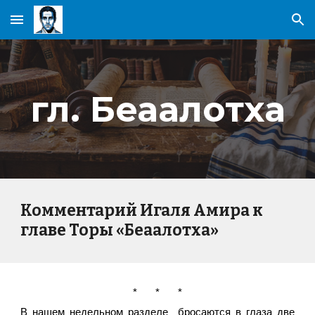
Skip to main content
Skip to navigation
гл. Беаалотха
Комментарий Игаля Амира к
главе Торы «Беаалотха»
*
*
*
В нашем недельном разделе бросаются в глаза две