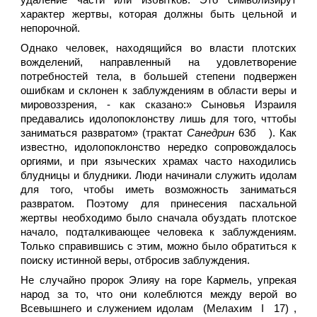
удаление части или избытков. Это символизирут
характер жертвы, которая должны быть цельной и
непорочной.
Однако человек, находящийся во власти плотских
вожделений, направленный на удовлетворение
потребностей тела, в большей степени подвержен
ошибкам и склонен к заблуждениям в области веры и
мировоззрения, - как сказано:» Сыновья Израиля
предавались идолопоклонству лишь для того, чттобы
заниматься развратом» (трактат
Санедрин
63б ). Как
известно, идолопоклонство нередко сопровождалось
оргиями, и при языческих храмах часто находились
блудницы и блудники. Люди начинали служить идолам
для того, чтобы иметь возможность заниматься
развратом. Поэтому для принесения пасхальной
жертвы необходимо было сначала обуздать плотское
начало, подталкивающее человека к заблуждениям.
Только справившись с этим, можно было обратиться к
поиску истинной веры, отбросив заблуждения.
Не случайно пророк Элияу на горе Кармель, упрекая
народ за то, что они колеблются между верой во
Всевышнего и служением идолам (Мелахим I 17) ,