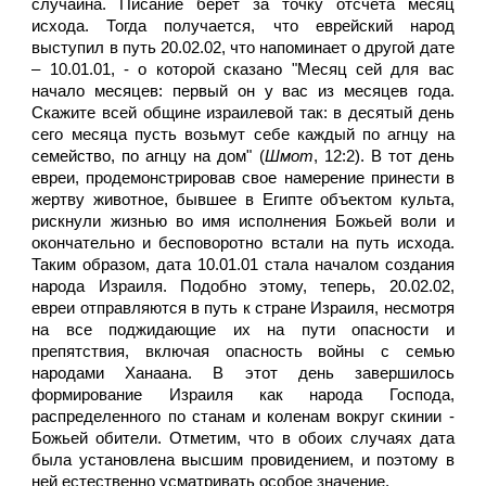
случайна. Писание берет за точку отсчета месяц
исхода. Тогда получается, что еврейский народ
выступил в путь 20.02.02, что напоминает о другой дате
– 10.01.01, - о которой сказано "Месяц сей для вас
начало месяцев: первый он у вас из месяцев года.
Скажите всей общине израилевой так: в десятый день
сего месяца пусть возьмут себе каждый по агнцу на
семейство, по агнцу на дом" (
Шмот
, 12:2). В тот день
евреи, продемонстрировав свое намерение принести в
жертву животное, бывшее в Египте объектом культа,
рискнули жизнью во имя исполнения Божьей воли и
окончательно и бесповоротно встали на путь исхода.
Таким образом, дата 10.01.01 стала началом создания
народа Израиля. Подобно этому, теперь, 20.02.02,
евреи отправляются в путь к стране Израиля, несмотря
на все поджидающие их на пути опасности и
препятствия, включая опасность войны с семью
народами Ханаана. В этот день завершилось
формирование Израиля как народа Господа,
распределенного по станам и коленам вокруг скинии -
Божьей обители. Отметим, что в обоих случаях дата
была установлена высшим провидением, и поэтому в
ней естественно усматривать особое значение.