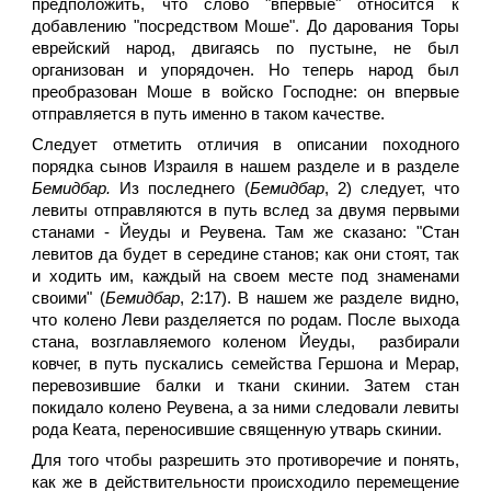
предположить, что слово "впервые" относится к
добавлению "посредством Моше". До дарования Торы
еврейский народ, двигаясь по пустыне, не был
организован и упорядочен. Но теперь народ был
преобразован Моше в войско Господне: он впервые
отправляется в путь именно в таком качестве.
Следует отметить отличия в описании походного
порядка сынов Израиля в нашем разделе и в разделе
Бемидбар.
Из последнего (
Бемидбар
, 2) следует, что
левиты отправляются в путь вслед за двумя первыми
станами - Йеуды и Реувена. Там же сказано: "Стан
левитов да будет в середине станов; как они стоят, так
и ходить им, каждый на своем месте под знаменами
своими" (
Бемидбар
, 2:17). В нашем же разделе видно,
что колено Леви разделяется по родам. После выхода
стана, возглавляемого коленом Йеуды, разбирали
ковчег, в путь пускались семейства Гершона и Мерар,
перевозившие балки и ткани скинии. Затем стан
покидало колено Реувена, а за ними следовали левиты
рода Кеата, переносившие священную утварь скинии.
Для того чтобы разрешить это противоречие и понять,
как же в действительности происходило перемещение