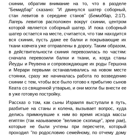
скинии, обратим внимание на то, что в разделе
"Бемидбар" сказано: "И двинулся шатер соборный,
стан левитов в середине станов" (
Бемидбар
, 2:17).
Лагерь левитов расположен вокруг скинии, центром
которой является соборный шатер. И пока соборный
шатер остается на месте, считается, что там находится
вся скиния, пусть даже ее балки и покрывающие их
ткани ковчега уже отправлены в дорогу. Таким образом,
в действительности скиния перевозилась по частям:
сначала перевозили балки и ткани, и, когда станы
Йеуды и Реувена и сопровождающие их роды Гершона
и Мерари первыми останавливались на новом месте
стоянки, сразу же начиналась работа по возведению
скинии с тем, чтобы все было готово к прибытию сынов
Кеата со священной утварью, и они могли бы внести ее
в уже готовую постройку.
Рассказ о том, как сыны Израиля выступали в путь,
разбитые на станы и колена, вызывает вопрос, куда
делись примкнувшие к ним во время исхода массы
египтян (так называемое "великое скопище",
эрев рав
),
которые не были учтены при пересчете, который
проходил "по родословию семейному, по отчему дому