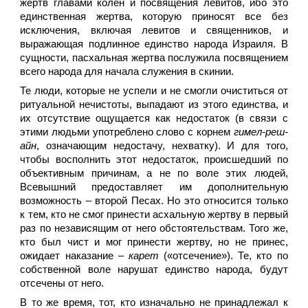
жертв главами колен и посвящения левитов, ибо это
единственная жертва, которую приносят все без
исключения, включая левитов и священников, и
выражающая подлинное единство народа Израиля. В
сущности, пасхальная жертва послужила посвящением
всего народа для начала служения в скинии.
Те люди, которые не успели и не смогли очиститься от
ритуальной нечистоты, выпадают из этого единства, и
их отсутствие ощущается как недостаток (в связи с
этими людьми употреблено слово с корнем
гимел-реш-
айн
, означающим недостачу, нехватку). И для того,
чтобы восполнить этот недостаток, происшедший по
объективным причинам, а не по воле этих людей,
Всевышний предоставляет им дополнительную
возможность – второй Песах. Но это относится только
к тем, кто не смог принести асхальную жертву в первый
раз по независящим от него обстоятельствам. Того же,
кто был чист и мог принести жертву, но не принес,
ожидает наказание –
карет
(«отсечение»). Те, кто по
собственной воле нарушат единство народа, будут
отсечены от него.
В то же время, тот, кто изначально не принадлежал к