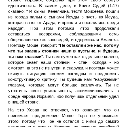
стране Израиля, сохраняя при этом свою особую
идентичность. В самом деле, в Книге Судей (1:17)
сказано: “ И сыны Кенеянина, тестя Моисеева, пошли
из города пальм с сынами Йеуды в пустыню Йеуда,
которая на юг от Арада, и пришли и поселились среди
народа”. При этом потомки Итро продолжали
оставаться неевреями, соблюдающими семь
общечеловеческих заповедей, и сдерживали Амалека.
Поэтому Моше говорит: “
Не оставляй же нас, потому
что ты знаешь стоянки наши в пустыне, и будешь
ты нам глазами
”. Ты нам нужен как отдельное колено,
которое знает наши стоянки, - стан Господа - но
смотрит на это не изнутри, а снаружи, и поэтому может
окинуть ситуацию свежим взглядом и предложить
конструктивную критику. Ты будешь нам “наружными”
глазами, которые могут больше различить. Ты не
утратишь свою уникальность, ассимилировались в
среде народа Израиля, ибо получишь отдельный удел
в нашей стране.
На это Ховав не отвечает, что означает, что он
принимает предложение Моше. Тора не упоминает
этого, потому что он не остался с ними до самого