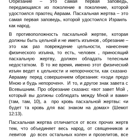
Обрезание – это самая первая заповедь,
передающаяся из поколение в поколение, которой
удостоился праотец Авраам. Пасхальная жертва – это
самая первая заповедь, которой удостоился Израиль
как народ.
В противоположность пасхальной жертве, которая
должны быть цельной и не иметь изъянов , обрезание –
это как раз повреждение цельности, нанесение
физического изъяна, то есть, человек , приносящий
пасхальную жертву, должен обладать телесным
недостатком. В то же время, именно этот физический
изъян ведет к цельности и непорочности, как сказано
Аврааму перед совершением обрезания: «ходи предо
Мною и будь непорочен». И то, и другое знак завета с
Всевышним. Про обрезание сказано: «вот завет Мой ,
который вы должны соблюдать между Мной и вами»
(там, там, 10), а про кровь пасхальной жертвы: «и
будет та кровь для вас знаком на домах» (Шемот
12:13).
Пасхальная жертва отличается от всех прочих жертв
тем, что объединяет весь народ, от священников и
левитов до всех остальных колен и прозелитов, все