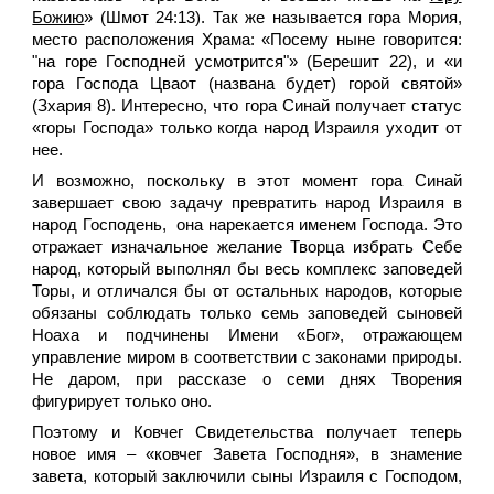
Божию
» (Шмот 24:13). Так же называется гора Мория,
место расположения Храма: «Посему ныне говорится:
"на горе Господней усмотрится"» (Берешит 22), и «и
гора Господа Цваот (названа будет) горой святой»
(Зхария 8). Интересно, что гора Синай получает статус
«горы Господа» только когда народ Израиля уходит от
нее.
И возможно, поскольку в этот момент гора Синай
завершает свою задачу превратить народ Израиля в
народ Господень, она нарекается именем Господа. Это
отражает изначальное желание Творца избрать Себе
народ, который выполнял бы весь комплекс заповедей
Торы, и отличался бы от остальных народов, которые
обязаны соблюдать только семь заповедей сыновей
Ноаха и подчинены Имени «Бог», отражающем
управление миром в соответствии с законами природы.
Не даром, при рассказе о семи днях Творения
фигурирует только оно.
Поэтому и Ковчег Свидетельства получает теперь
новое имя – «ковчег Завета Господня», в знамение
завета, который заключили сыны Израиля с Господом,