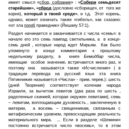
имеет смысл «
сбор, собрание
» : «
Собери
семьдесят
старейшин», «
сбро
д
(дословно «сборище», от того же
корня),
который в твоей среде»
, и т.д. Этот корень,
однако, может означать также «гибель», как сказано:
«от зла
погиб
праведник» (Йешаяу 57:1).
Раздел начинается и заканчивается с числа «семь»: в
начале его это семь лампад светильника, а в конце-
семь дней , которые народ ждет Мирьям. Как было
упомянуто в конце комментария к прошлому
недельному разделу, в книге
Бемидбар
числа,
имеющие особое значение, встречаются много раз, и
поэтому она называется также «Исчисление» ( в
традиции перевода на русский язык эта книга
Пятикнижия называется «Числа» - прим. перев.): шесть
(дней Творения) соответствует коленам народа
Израиля, за вычетом левитов (два раза по шесть ,
раделенные скинией, которая окружен левитами), семь
– левитам, воплощающим духовность , заключенную в
материи, а восемь – священникам, связанным с
метафизическим уровнем, превосходящим реальность
материального мира. ... Если в разделе «Шемини»
постоянно встречается число «восемь», то в этом