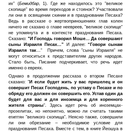
их" (
Бемидбар
, 1). Где же находилось это "великое
скопище" во время переходов и стоянок? Участвовали
ли они в освящении скинии и в праздновании Песаха?
Ведь в рассказе о жертвоприношениях глав колен
ничего не сказано о главе неевреев, "великое скопище"
не упомянута и в контексте празднования Песаха.
Сказано:
"И Господь говорил Моше… Да совершают
сыны Израиля Песах…”
И далее:
“Говори сынам
Израиля так
…" Причем, слова "сыны Израиля" не
могут относиться к представителям других народов.
Стало быть, Писание подчеркивает, что речь идет
именно о евреях.
Однако в продолжении рассказа о втором Песахе
сказано: "
И если будет жить у вас пришелец и он
совершит Песах Господень, по уставу о Песахе и по
обряду его должен он совершить его. Устав один да
будет для вас и для иноземца и для коренного
жителя страны
". Здесь идет речь об иноземцах-
прозелитах, но непонятно, можно ли считать такими
египтян "великого скопища". Неясно также, совершили
ли они обрезание – необходимое условие для
празднования Песаха. Вместе с тем, в книге Йеошуа в