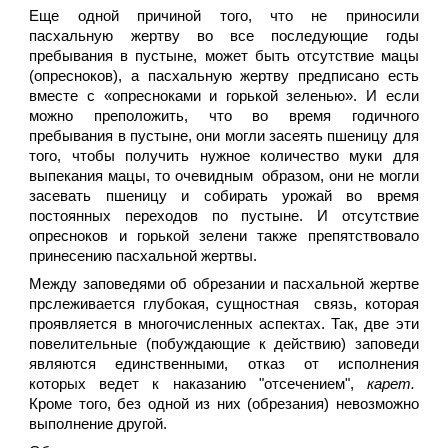
Еще одной причиной того, что не приносили
пасхальную жертву во все последующие годы
пребывания в пустыне, может быть отсутствие мацы
(опресноков), а пасхальную жертву предписано есть
вместе с «опресноками и горькой зеленью». И если
можно преположить, что во время годичного
пребывания в пустыне, они могли засеять пшеницу для
того, чтобы получить нужное количество муки для
выпекания мацы, то очевидным образом, они не могли
засевать пшеницу и собирать урожай во время
постоянных переходов по пустыне. И отсутствие
опресноков и горькой зелени также препятствовало
принесению пасхальной жертвы.
Между заповедями об обрезании и пасхальной жертве
прслеживается глубокая, сущностная связь, которая
проявляется в многочисленных аспектах. Так, две эти
повелительные (побуждающие к действию) заповеди
являются единственными, отказ от исполнения
которых ведет к наказанию "отсечением",
карет.
Кроме того, без одной из них (обрезания) невозможно
выполнение другой.