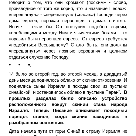
говорит о том, что они хромают (посхим» - слово,
производное от того же корня, что и название Песах»:
«перешагнул» - «перешагнул» («пасах») Господь через
дома евреев, поражая первенцев в домах египтян.
Иначе – если бы Он поступил подобно евреям,
колеблющимся между Ним и языческими богами – то
поразил бы и первенцев евреев. От евреев требуется
уподобиться Всевышнему? Стало быть, они должны
«перешагнуть» через ложные верования и целиком
отдаться служению Господу.
*
*
*.
"И было во второй год, во второй месяц, в двадцатый
день месяца поднялось облако от скинии откровения. И
поднялись сыны Израиля в походы свои из пустыни
синайской, и остановилось облако в пустыне Паран".
В
прошлых разделах было описано устройство
расположенного вокруг скинии стана народа
Израиля. Теперь Писание описывает походный
порядок станов, когда скиния находилась в
разобранном состоянии.
Дата начала пути от горы Синай в страну Израиля не