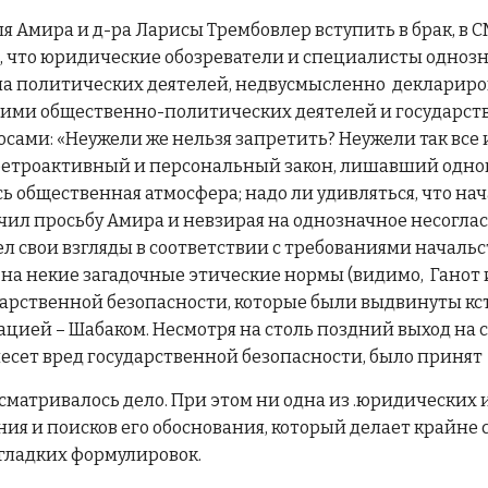
ля Амира и д-ра Ларисы Трембовлер вступить в брак, в
о, что юридические обозреватели и специалисты однозн
 политических деятелей, недвусмысленно деклариров
угими общественно-политических деятелей и государс
ами: «Неужели же нельзя запретить? Неужели так все и
етроактивный и персональный закон, лишавший одног
ась общественная атмосфера; надо ли удивляться, что н
лучил просьбу Амира и невзирая на однозначное несогла
свои взгляды в соответствии с требованиями начальств
а на некие загадочные этические нормы (видимо, Ганот
дарственной безопасности, которые были выдвинуты к
ией – Шабаком. Несмотря на столь поздний выход на сц
несет вред государственной безопасности, было принят
ссматривалось дело. При этом ни одна из .юридически
ния и поисков его обоснования, который делает крайн
гладких формулировок.