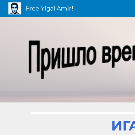
Free Yigal Amir!
Sk
ИГ