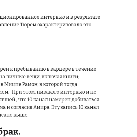
нкционированное интервью и в результате
авление Тюрем охарактеризовало это
орен к пребыванию в карцере в течение
 на личные вещи, включая книги;
в Мицпе Рамон, в которой тогда
ем. При этом, никакого интервью и не
вшей , что 10 канал намерен добиваться
 и согласия Амира. Эту запись 10 канал
исано выше.
брак.