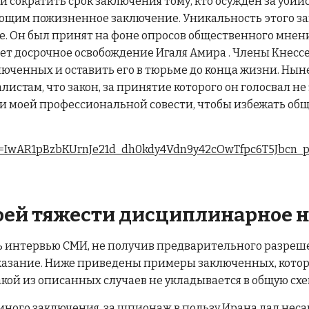
 сократить срок заключения тому, кто осужден за убий
им пожизненное заключение. Уникальность этого закон
. Он был принят на фоне опросов общественного мнени
 досрочное освобождение Игаля Амира . Члены Кнессет
люченных и оставить его в тюрьме до конца жизни. Нын
листам, что закон, за принятие которого он голосвал н
реки моей профессиональной совести, чтобы избежать об
bclid=IwAR1pBzbKUrnJe21d_dh0kdy4Vdn9y42cOwTfpc6T5Jbcn_
оей тяжести дисциплинарное н
 интервью СМИ, не получив предварительного разреше
аказание. Ниже приведены примеры заключенных, кото
акой из описанных случаев не укладывается в общую сх
много заключения, за шпионаж в пользу Ирана дал не