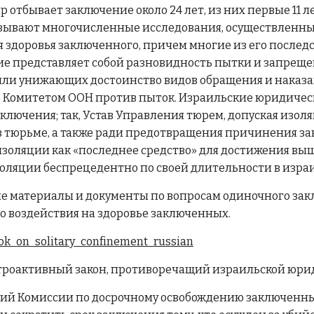
р отбывает заключение около 24 лет, из них первые 11 л
ывают многочисленные исследования, осуществленные
 здоровья заключенного, причем многие из его послед
ие представляет собой разновидность пытки и запрещ
 или унижающих достоинство видов обращения и наказа
 Комитетом ООН против пыток. Израильские юридичес
лючения; так, Устав Управления тюрем, допуская изол
 в тюрьме, а также ради предотвращения причинения 
золяции как «последнее средство» для достижения выш
изоляции беспрецедентно по своей длительности в изр
ие материалы и документы по вопросам одиночного за
о воздействия на здоровье заключенных.
ook_on_solitary_confinement_russian
етроактивный закон, противоречащий израильской юри
ающий Комиссии по досрочному освобождению заключен