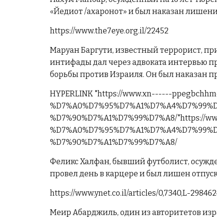
«Йедиот /ахаронот» и был наказан лишени
https://www.the7eye.org.il/22452
Маруан Баргути, известный террорист, п
интифады дал через адвоката интервью пр
борьбы против Израиля. Он был наказан п
HYPERLINK "https://www.xn------ppegbc
%D7%A0%D7%95%D7%A1%D7%A4%D7%99%D
%D7%90%D7%A1%D7%99%D7%A8/"https://www.דוגמאות-כתבי-בית-דין.co.il/%D7%A2%D7%A0%D7%99%D7%99%D7%A0%D7%99%
%D7%A0%D7%95%D7%A1%D7%A4%D7%99%D
%D7%90%D7%A1%D7%99%D7%A8/
Феликс Халфан, бывший футболист, осужде
провел день в карцере и был лишен отпуск
https://www.ynet.co.il/articles/0,7340,L-29846
Меир Абарджиль, один из авторитетов из