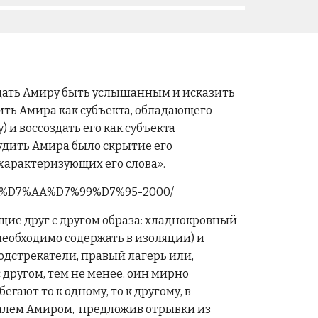
 дать Амиру быть услышанным и исказить
ить Амира как субъекта, обладающего
 и воссоздать его как субъекта
удить Амира было скрытие его
характеризующих его слова».
%A1%D7%AA%D7%99%D7%95-2000/
щие друг с другом образа: хладнокровный
еобходимо содержать в изоляции) и
дстрекатели, правый лагерь или,
 другом, тем не менее. оин мирно
ают то к одному, то к другому, в
алем Амиром, предложив отрывки из