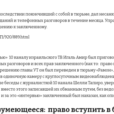
впоследствии покончивший с собой в тюрьме, дал неса
даний и телефонных разговоров в течение месяца. Упр
шению к заключенному.
RT1/920/889.html
вью» 10 каналу израильского ТВ Игаль Амир был пригов
х разговоров и всех прав заключенного (как то: право
 решению главы УТ он был переведен в тюрьму «Рамон», 
 в одиночную камеру с круглосуточным видеонаблюдени
 беседы с журналисткой 10 канала Шелли Тапиро, уверя
место этого записавшей их обманным путем, без ведома
 и за это «интервью» заключенный был наказан, как оп
азумеющееся: право вступить в 