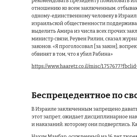
рекомендовать президенту помиловать или
отношению ко всем заключенным. отбывающ
одному-единственному человеку в Израиле
израильской общественности поддерживает
выделить Амира из числа всех прочих зак
министр связи, Реувен Рилин, сказал журна
законов. «Я проголосовал [за закон], воп
обвинят в том, что я убил Рабина»
https://www.haaretz.co.il/misc/1.757677?f
Беспрецедентное по св
В Израиле заключенным запрещено давать
этот запрет, ожидает дисциплинарное н
и наказаний. которому они подверглись. К
Нахум Манбар, осужденный на 16 лет тюре