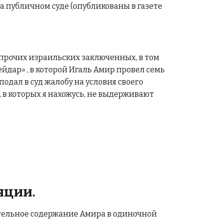
а публичном суде (опубликованы в газете
 прочих израильских заключенных, в том
дар» , в которой Игаль Амир провел семь
одал в суд жалобу на условия своего
, в которых я нахожусь, не выдерживают
яции.
тельное содержание Амира в одиночной