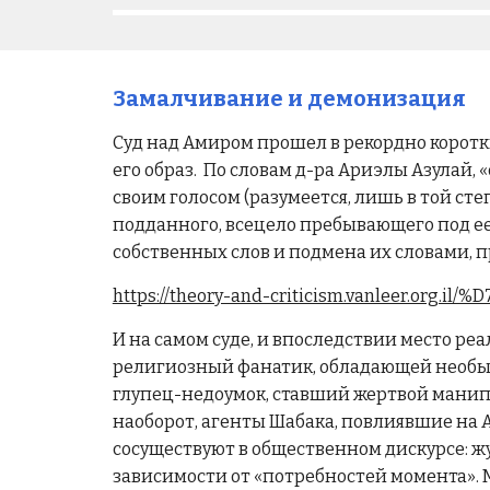
Замалчивание и демонизация
Суд над Амиром прошел в рекордно коротк
его образ. По словам д-ра Ариэлы Азулай
своим голосом (разумеется, лишь в той сте
подданного, всецело пребывающего под ее
собственных слов и подмена их словами, 
https://theory-and-criticism.vanleer.
И на самом суде, и впоследствии место р
религиозный фанатик, обладающей необык
глупец-недоумок, ставший жертвой манип
наоборот, агенты Шабака, повлиявшие на Ам
сосуществуют в общественном дискурсе: жу
зависимости от «потребностей момента».