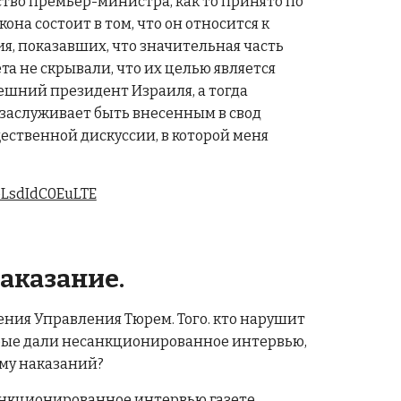
ство премьер-министра, как то принято по
а состоит в том, что он относится к
я, показавших, что значительная часть
а не скрывали, что их целью является
ешний президент Израиля, а тогда
е заслуживает быть внесенным в свод
щественной дискуссии, в которой меня
pLsdIdC0EuLTE
аказание.
ния Управления Тюрем. Того. кто нарушит
рые дали несанкционированное интервью,
ему наказаний?
санкционированное интервью газете