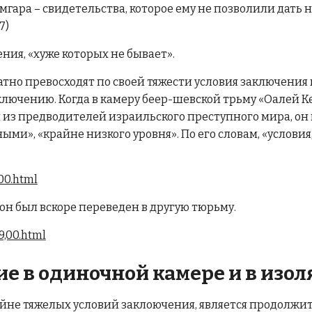
ара – свидетельства, которое ему не позволили дать н
7)
ния, «хуже которых не бывает».
тно превосходят по своей тяжести условия заключения
ючению. Когда в камеру беер-шевской трьму «Оалей Кей
 из предводителей израильского преступного мира, он п
ми», «крайне низкого уровня». По его словам, «условия
00.html
он был вскоре переведен в другую тюрьму.
9,00.html
е в одиночной камере и в изол
йне тяжелых условий заклоючения, является продолжи