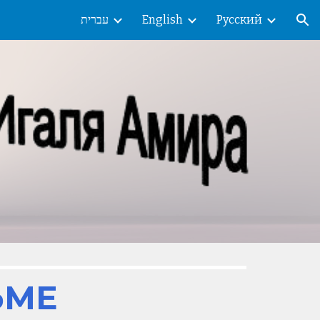
עברית
English
Русский
ion
ЬМЕ