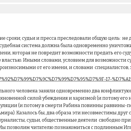
ие сроки; судьи и пресса преследовали общую цель: не
, «судебная система должна была одновременно уничтож
пени, которая не повредит возможности предать его суду)
 властью. Иными словами, условием для возможности с
произносимыми от его имени, и словами специалистов, 
org.il/%D7%92%D7%99%D7%9C%D7%99%D7%95%D7%9F-17-%D7
еального человека заняли одновременно два конфликтую
новенной силой убеждения и харизмой (и потому его н
уляции (и потому в смерти Рабина повинны раввины-по
ира). Казалось бы, два образа эти несовместимы друг с
рналисты, судьи, общественные деятели свободно прибег
 Мы позволим читателю познакомиться с подлинным Иг