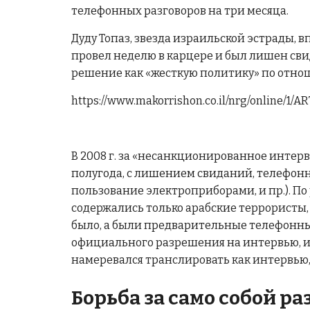
телефонных разговоров на три месяца.
Дуду Топаз, звезда израильской эстрады, 
провел неделю в карцере и был лишен сви
решение как «жесткую политику» по отно
https://www.makorrishon.co.il/nrg/online/1/A
В 2008 г. за «несанкционированное интер
полугода, с лишением свиданий, телефонны
пользование электроприборами, и пр.). По
содержались только арабские террористы,
было, а были предварительные телефонные
официального разрешения на интервью, и в
намеревался транслировать как интервью,
Борьба за само собой р