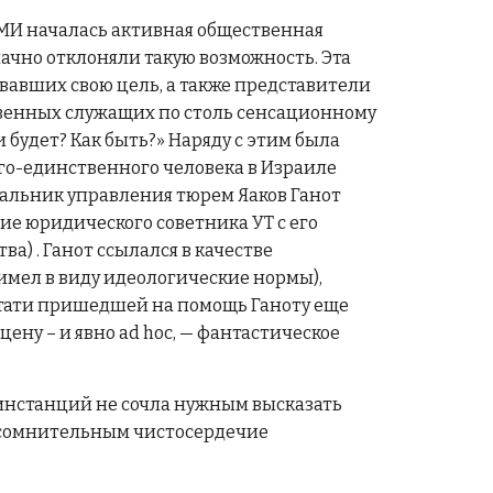
 СМИ началась активная общественная
ачно отклоняли такую возможность. Эта
авших свою цель, а также представители
твенных служащих по столь сенсационному
 будет? Как быть?» Наряду с этим была
о-единственного человека в Израиле
ачальник управления тюрем Яаков Ганот
сие юридического советника УТ с его
а) . Ганот ссылался в качестве
 имел в виду идеологические нормы),
стати пришедшей на помощь Ганоту еще
ену – и явно ad hoc, — фантастическое
х инстанций не сочла нужным высказать
е сомнительным чистосердечие