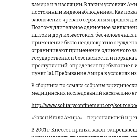
камере и в изоляции. В таким условиях Ами
постоянным видеонаблюдением. Как показ
заключение чревато серьезным вредом для
Поэтому длительное одиночное заключен
пыток и других жестоких, бесчеловечных
применение было неоднократно осуждено
ограничивают применение одиночного зак
государственной безопасности и порядка
преступлений, определяет пребывание в и
пункт 1а). Пребывание Амира в условиях 
В сборнике по ссылке собраны юридическ
медицинских исследований касательно ег
http://www.solitaryconfinement.org/sourceb
«Закон Игаля Амира» – персональный и р
В 2001 г. Кнессет принял закон, запрещ