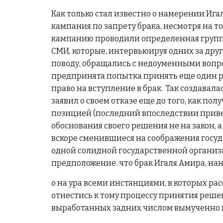
Как только стал известно о намерении Ига
кампания по запрету брака, несмотря на т
кампанию проводили определенная группа
СМИ, которые, интервьюируя одних за др
поводу, обращались с недоуменными вопрос
предпринята попытка принять еще один р
право на вступление в брак. Так создавал
заявил о своем отказе еще до того, как по
позицией (последний впоследствии привел 
обоснования своего решения не на закон, 
вскоре сменившиеся на соображения госу
одной солидной государственной организац
предположение. что брак Игаля Амира, на
о на ура всеми инстанциями, в которых ра
отнестись к тому процессу принятия реше
выработанных задних числом вымученно 