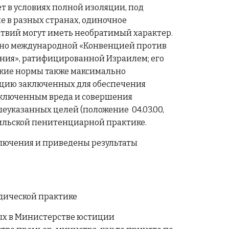
ет в условиях полной изоляции, под
 в разных странах, одиночное
ствий могут иметь необратимый характер.
ено международной «Конвенцией против
ния», ратифицированной Израилем; его
кие нормы также максимально
яцию заключенных для обеспечения
заключенным вреда и совершения
еуказанных целей (положение 04.03.00,
аильской пенитенциарной практике.
ключения и приведены результаты
дической практике
ных в Министерстве юстиции