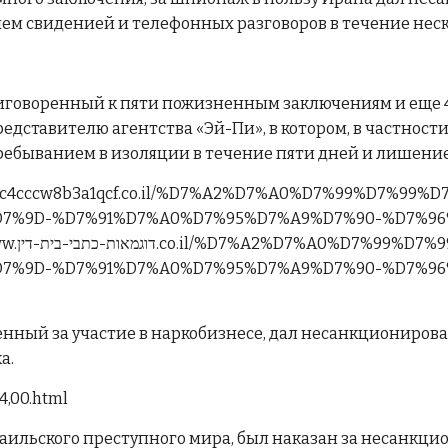
ем свиденией и телефонных разговоров в течение неск
риговоренный к пяти пожизненным заключениям и еще 4
едставителю агентства «Эй-Пи», в котором, в частнос
ребыванием в изоляции в течение пяти дней и лишение
hhmc4cccw8b3a1qcf.co.il/%D7%A2%D7%A0%D7%99%D7%99
7%9D-%D7%91%D7%A0%D7%95%D7%A9%D7%90-%D7%96
D7%9D-
7%9D-%D7%91%D7%A0%D7%95%D7%A9%D7%90-%D7%96
нный за участие в наркобизнесе, дал несанкционирова
а.
24,00.html
раильского преступного мира, был наказан за несанк