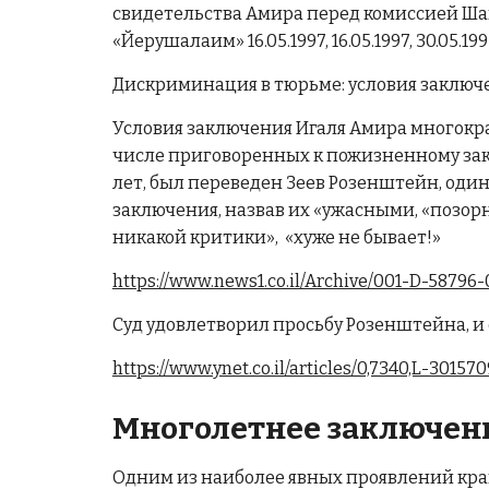
свидетельства Амира перед комиссией Шамг
«Йерушалаим» 16.05.1997, 16.05.1997, 30.05.199
Дискриминация в тюрьме: условия заключе
Условия заключения Игаля Амира многокра
числе приговоренных к пожизненному закл
лет, был переведен Зеев Розенштейн, один
заключения, назвав их «ужасными, «позорны
никакой критики», «хуже не бывает!»
https://www.news1.co.il/Archive/001-D-58796-
Суд удовлетворил просьбу Розенштейна, и 
https://www.ynet.co.il/articles/0,7340,L-301570
Многолетнее заключени
Одним из наиболее явных проявлений кра