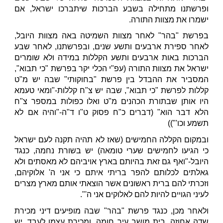
ופרשתנו מתחילה בשבע הברכות שיתברכו ישראל, אם
ישמרו את מצוות התורה.
בפרשת "בהר" לאחר מצוות השמיטה באה מצוות היובל,
לאחר ספירת ארבעים ותשע שנים, ובפרשתנו, לאחר שבע
הברכות באות ארבעים ותשע הקללות במידה ולא שומרים
ישראל את מצוות התורה (עפ"י הכלי יקר בפרשת "כי תבוא",
המסביר את ההבדל בין פרשת "בחוקותי" שבה יש מ"ט
קללות לפרשת "כי תבוא", שבה יש צ"ח קללות-"ומאי טעמא
היו אותן שבתורת הכהנים מ"ט ואלו כפולות במספר צ"ח
הלא דבר הוא" (דברים כ"ח פסוק ט"ו ד"ה-"והיה אם לא
תשמע וכו'"))
ובמקום הקללה החמישים (שאז לא תהיה תקנה לעם ישראל
כי הגיעו לחמישים שערי טומאה) יש בשורת נחמה, כנגד
היובל-"ואף גם זאת בהיותם בארץ אויביהם לא מאסתים ולא
גאלתים לכלותם להפר בריתי איתם כי אני ה' אלוקיהם,
וזכרתי להם ברית ראשונים אשר הוצאתי אותם מארץ מצרים
לעיני הגויים להיות להם לאלוקים אני ה'".
ולאחר מכן, כנגד פרשת "בהר" שבה מופיעים דיני מכירת
שדה אחוזה, בית מושב עיר חומה, ומכירת עצמו לעבד, יש