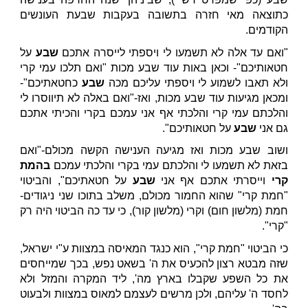
כתוצאה מאי חזרה בתשובה בעקבות שבעת העונשים
הקודמים.
"ואם עד אלה לא תשמעו לי ויספתי לייסרה אתכם
שבע
על
חטאותיכם"- וכאן באות עוד שבע מכות "ואם תלכו עמי קרי
ולא תאבו לשמוע לי ויספתי עליכם מכה
שבע
כחטאתיכם"-
ומכאן מגיעות עוד שבע מכות, ואז-"ואם באלה לא תיווסרו לי
והלכתם עמי קרי והלכתי אף אני עמכם בקרי והכיתי אתכם
גם אני
שבע
על חטאותיכם".
ושוב שבע מכות ואז מגיעה הענישה הקשה מכולם-"ואם
בזאת לא תשמעו לי והלכתם עמי בקרי והלכתי עמכם
בהמת
קרי
וייסרתי אתכם אף אני
שבע
על חטאתיכם", והביטוי
"חמת קרי" שהוא החמור מכולם, משלב בתוכו שני ניגודים-
חמת (מלשון חום) וקרי (מלשון קור), כי עד כה הביטוי היה רק
"קרי".
כי הביטוי "חמת קרי", הוא כנגד המאיסה במצוות ע"י ישראל,
שזה מבטא רצון להכעיס את ה' בשאט נפש, בכך שמייחסים
את כל השפע שקבלו בארץ מה', ליד המקרה והמזל ולא
לחסד ה' עליהם, ולכן מרשים לעצמם למאוס במצוות ולבעוט