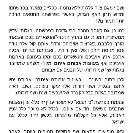
ושם יש גם צ"ח קללות ללא נחמה- כפליים מאשר בפרשתנו!
ומדוע חרון האף הגדול, כאשר בפרשתנו החטאים הרבה
יותר חמורים?!
כמו כן, גם לאחר המכה הכי גדולה בפרשתנו- הגלות, עדיין
ממשיכות המכות גם בארץ הניכר-"והנשארים בכם והבאתי
מורך בלבבם בארצות אויביהם ורדף אותם קול עלה נידף
ונסו מנוסת חרב ונפלו ואין רודף... ואבדתם בגויים ואכלה
אתכם ארץ אויביכם והנשארים בכם ימקו
בעוונם
בארצות
אויביכם ואף
בעוונות אבותם איתם
ימקו"- משמע שמדובר
בגלות של שני דורות- של הבנים עם אבותם.
ולכן כתוב-"בעוונם... ובעוונות אבותם
איתם
"- אבותם יהיו
איתם בגלות ושני דורות אלו ימקו בעוונם, ושוב ראיה
שמדובר בגלות בבל הקצרה של שבעים שנה (שני דורות).
ובאמת בפרשת "כי תבוא" לא מוזכר עניין זה כלל- עוון האבות
שהבנים נושאים יחד עם עוונם, ובכלל לא מוזכר כלל עניין
האבות, אלא כל הקללות מדברות בלשון יחיד לכלל עם
ישראל.
וכאן מופיעים פתאום שני פסוקים תמוהים ביותר- לאחר