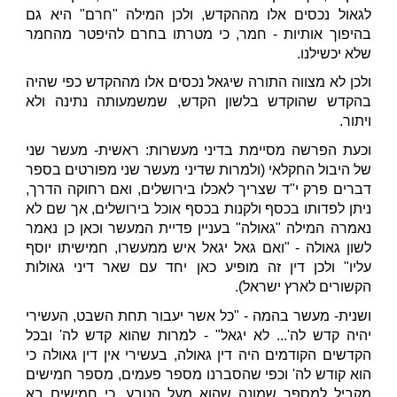
לגאול נכסים אלו מההקדש, ולכן המילה "חרם" היא גם
בהיפוך אותיות - חמר, כי מטרתו בחרם להיפטר מהחמר
שלא יכשילנו.
ולכן לא מצווה התורה שיגאל נכסים אלו מההקדש כפי שהיה
בהקדש שהוקדש בלשון הקדש, שמשמעותה נתינה ולא
ויתור.
וכעת הפרשה מסיימת בדיני מעשרות: ראשית- מעשר שני
של היבול החקלאי (ולמרות שדיני מעשר שני מפורטים בספר
דברים פרק י"ד שצריך לאכלו בירושלים, ואם רחוקה הדרך,
ניתן לפדותו בכסף ולקנות בכסף אוכל בירושלים, אך שם לא
נאמרה המילה "גאולה" בעניין פדיית המעשר וכאן כן נאמר
לשון גאולה - "ואם גאל יגאל איש ממעשרו, חמישיתו יוסף
עליו" ולכן דין זה מופיע כאן יחד עם שאר דיני גאולות
הקשורים לארץ ישראל).
ושנית- מעשר בהמה - "כל אשר יעבור תחת השבט, העשירי
יהיה קדש לה'... לא יגאל" - למרות שהוא קדש לה' ובכל
הקדשים הקודמים היה דין גאולה, בעשירי אין דין גאולה כי
הוא קודש לה' וכפי שהסברנו מספר פעמים, מספר חמישים
מקביל למספר שמונה שהוא מעל הטבע, כי חמישים בא