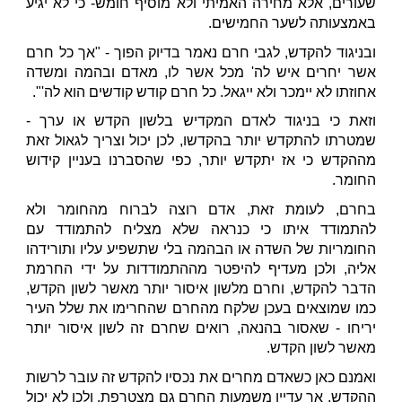
שעורים, אלא מחירה האמיתי ולא מוסיף חומש- כי לא יגיע
באמצעותה לשער החמישים.
ובניגוד להקדש, לגבי חרם נאמר בדיוק הפוך - "אך כל חרם
אשר יחרים איש לה' מכל אשר לו, מאדם ובהמה ומשדה
אחוזתו לא יימכר ולא ייגאל. כל חרם קודש קודשים הוא לה'".
וזאת כי בניגוד לאדם המקדיש בלשון הקדש או ערך -
שמטרתו להתקדש יותר בהקדשו, לכן יכול וצריך לגאול זאת
מההקדש כי אז יתקדש יותר, כפי שהסברנו בעניין קידוש
החומר.
בחרם, לעומת זאת, אדם רוצה לברוח מהחומר ולא
להתמודד איתו כי כנראה שלא מצליח להתמודד עם
החומריות של השדה או הבהמה בלי שתשפיע עליו ותורידהו
אליה, ולכן מעדיף להיפטר מההתמודדות על ידי החרמת
הדבר להקדש, וחרם מלשון איסור יותר מאשר לשון הקדש,
כמו שמוצאים בעכן שלקח מהחרם שהחרימו את שלל העיר
יריחו - שאסור בהנאה, רואים שחרם זה לשון איסור יותר
מאשר לשון הקדש.
ואמנם כאן כשאדם מחרים את נכסיו להקדש זה עובר לרשות
ההקדש, אך עדיין משמעות החרם גם מצטרפת, ולכן לא יכול