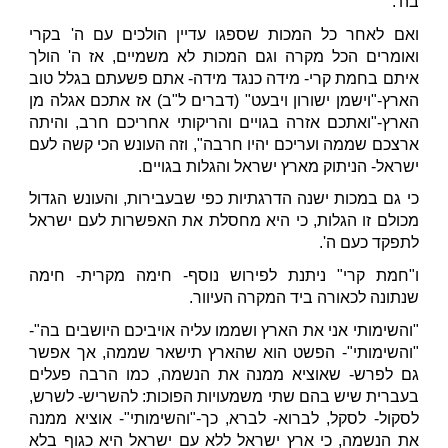
בה'.
ואם לאחר כל המכות שספגו עדיין הולכים עם ה' בקרי
ואומרים הכל מקרה וגם המכות לא משמיים, אז ה' הולך
איתם בחמת קרי- מידה כנגד מידה- אתם פשעתם בגלל טוב
הארץ-"וישמן ישורון ויבעט" (דברים ל"ב) אז אתכם אגלה מן
הארץ-"ואתכם אזרה בגויים והריקותי אחריכם חרב, והיתה
ארצכם שממה ועריכם יהיו חרבה", וזה העונש הכי קשה לעם
ישראל- הניתוק מארץ ישראל והגלות בגויים.
כי גם במכות ישנה הדרגתיות כפי שבעבירות, והעונש הגדול
מכולם זו הגלות, כי היא מחסלת את האפשרות לעם ישראל
לתפקד כעם ה'.
ו"חמת קרי" ניתנת לפירוש נוסף- חימה מקרית- חימה
שנתונה לכאורה ביד המקרה העיוור.
"והשימותי אני את הארץ ושממו עליה אויביכם היושבים בה"-
"והשימותי"- הפשט הוא שהארץ תישאר שממה, אך אפשר
גם לפרש- שאוציא ממנה את הנשמה, כמו הרבה פעלים
בעברית שיש בהם שתי משמעויות הפוכות: להשריש- לשרש,
לסקול- לסקל, לברוא- לברא, כך-"והשימותי"- אוציא ממנה
את הנשמה, כי ארץ ישראל ללא עם ישראל היא כגוף בלא