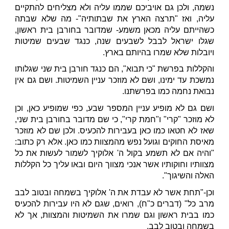
נשמה, ולכן גם אויביכם שממו עליה ולא מצליחים להתקיים
עליה, ואז "תרצה הארץ את שבתותיה"- מה שלא שבתה
כשהייתם עליה מכאן משמע- שמדובר בחורבן בית ראשון,
שגלו ישראל לבבל לשבעים שנה, כנגד שבעים שמיטות
ויובלות שלא שמרו בהיותם בארץ.
והקללות בפרשת "כי תבוא", הם כנגד חורבן בית שני שגלותו
נמשכת עד ימינו, ושם לא מוזכר עניין השמיטות. ושם גם אין
נבואת נחמה כמו בפרשתנו.
ושם גם לא מופיע עניין המספר שבע, כפי שמופיע כאן, וכן
לא מוזכר "קרי" ו"חמת קרי", כי שם מדובר בחורבן בית שני,
שאז לא חטאו כמו כאן בעבירות להכעיס. ולכן שם לא מוזכר
מאיסת החוקים וגועל נפש מהמצוות כמו כאן. אלא רק כתוב:
"והיה אם לא תשמע בקול ה' אלוקיך לשמור לעשות את כל
מצוותיו וחוקותיו אשר אנכי מצווך היום ובאו עליך כל הקללות
האלה והשיגוך".
וכן-"תחת אשר לא עבדת את ה' אלוקיך בשמחה ובטוב לבב
מרב כל" (דברים כ"ח), רואים, שגם לא היו עבירות להכעיס
כמו בבית ראשון וגם שמרו את השמיטות והמצוות, אך לא
בשמחה ובטוב לבב.