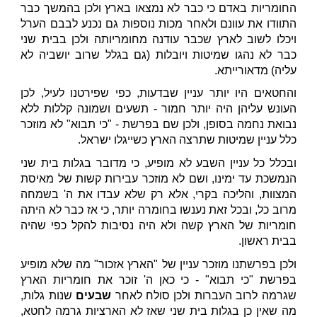
החומריות באדם כי כבר לא נמצאו בארץ ולכן בהמשך כבר
התוודו את עוונם ולאחר מכות נוספות גם נכנע לבבם הערל
ויכלו לשוב לארץ שכבר עודנה מחומריותה ולכן בבית שני
כבר לא נהגו שמיטות ויובלות (גם בגלל שרוב יושביה לא
עליה) מדאורייתא.
והחטאים היו יותר עניין שבדעות, כפי שפירטנו לעיל, לכן
העונש עליהן היה יותר חמור - תשעים ושמונה קללות ללא
נבואת נחמה בסופן, ולכן שם בפרשת - "כי תבוא" לא מוזכר
כלל עניין שמיטות שתרצה הארץ כשייגלו ישראל.
ובכלל כל עניין השבע לא מופיע, כי מדובר בגלות בית שני
הנמשכת עד ימינו, ושם לא מוזכר עבירות קשות של מאיסת
המצוות, והליכה בקרי, אלא רק שלא עבדו את ה' בשמחה
מרוב כל, ובכל זאת נענשו בחומרה יותר, כי אז כבר לא היתה
חומריות של הארץ קשה ולא היה נסיבות להקל כפי שהיה
בבית ראשון.
ולכן בפרשתנו מוזכר עניין של "הארץ אזכור" מה שלא מופיע
בפרשת "כי תבוא" - כי כאן ה' זוכר את חומריות הארץ
שגרמה לרוב העברות ולכן סולח לאחר
שבעים
שנות גלות,
מה שאין כן בגלות בית שני שאז לא הארציות גרמה לחטא,