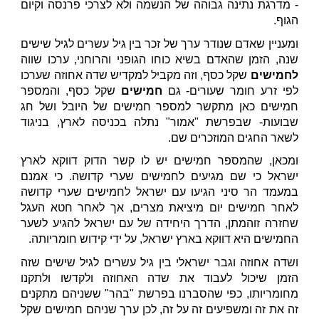
- מדרגת נתינה גבוהה של הנשמה ולא לצרכי פרנסה וקיום
הגוף.
ומעניין שאדם שנודר ערך של זכר בין גיל עשרים לגיל שישים
שנה, הזמן שהאדם בשיא כוחו הגופני והרוחני, ערכו שווה
לחמישים
שקל כסף, וזה מקביל למקדיש שדה אחוזה שערכו
לפי זרע חומר שעורים- גם
חמישים
שקל כסף, והמספר
חמישים כאן מתקשר למספר חמישים של היובל ושל חג
שבועות- שבפרשת "אמור" נתלה בכניסה לארץ, בניגוד
לשאר החגים המוזכרים שם.
ומכאן, שהמספר חמישים יש לו קשר הדוק דווקא לארץ
ישראל כי שם מגיעים לחמישים שערי קדושה. כי אמנם
במעמד הר סיני הגיעו עם ישראל לחמישים שערי קדושה
לאחר חמישים יום מיציאת מצרים, אך לאחר חטא העגל
שחזרה זוהמתן, הדרך היחידה של עם ישראל להגיע לשער
החמישים היא דווקא בארץ ישראל, על ידי קידוש חומריותה.
ושדה אחוזה וגבר ישראלי בין גיל עשרים לגיל שישים שזה
הזמן שיכול לעבוד את שדה האחוזה ולקדשו ולתקנו
מחומריותו, כפי שהסברנו בפרשת "בהר" ששניהם מתקנים
זה את זה ומשפיעים זה על זה, לכן ערך שניהם חמישים שקל