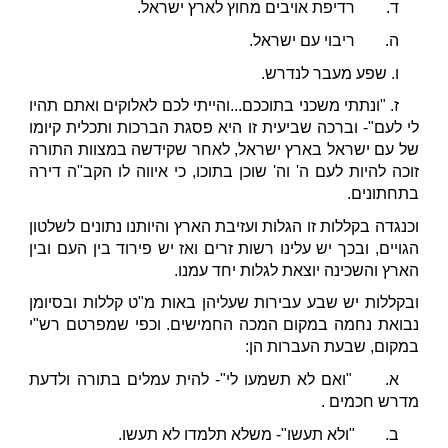
ד.
רדיפת אויבים מחוץ לארץ ישראל.
ה.
ריבוי עם ישראל.
ו.
שפע מעבר לנדרש.
ז.
"ונתתי משכני בתוככם...והייתי לכם לאלוקים ואתם תהיו
לי לעם"- וברכה שביעית זו היא פסגת הברכות ותכלית קיומו
של עם ישראל בארץ ישראל, לאחר שקידשה במצוות התורה
זוכה להיות לעם ה' וה' שוכן בתוכו, כי איווה לו הקב"ה דירה
בתחתונים.
וכנגדה בקללות זו הגלות ועזיבת הארץ והיותנו נתונים לשלטון
הגויים, ובכך יש עלינו רשות זרים ואז יש פירוד בין העם ובין
הארץ והשכינה יוצאת לגלות יחד עמנו.
ובקללות יש שבע עבירות שעליהן באות מ"ט קללות ובסיומן
נבואת נחמה במקום המכה החמישים. וכפי שמפרטם רש"י
במקום, שבעת העברות הן:
א.
"ואם לא תשמעו לי"- להית עמלים בתורה ולדעת
מדרש חכמים .
ב.
"ולא תעשו"- משלא תלמדו לא תעשו.