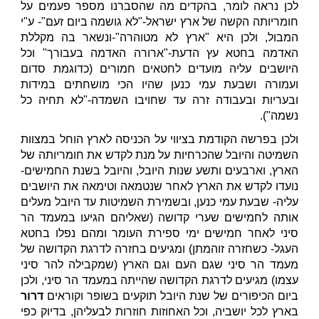
לכן נראה לומר, בהקדים מה שהסברנו מספר פעמים על
חומריותה הקשה של ארץ ישראל-"לא גושמה ביום זעם"- ע"י
המבול, ולכן היא "ארץ לא מטוהרה"-ונשאר בה מקללת
האדמה בחטא עץ הדעת-"ארורה האדמה בעבורך" וכל
היושבים עליה מועדים לחטאים חמורים (כדוגמת סדום
ועמורה ושבעת עמי כנען שהיו הכי מושחתים במידות
ובעריות ובעבודה זרה עד שחויבו השמדה-"לא תחיה כל
נשמה").
ולכן בפרשה הקודמת בציווי על הכניסה לארץ הוחל במצוות
השמיטה והיובל שהכרחיות על מנת לקדש את חומריותה של
הארץ, וארבעים ותשע שנות היובל, והיובל בשנת החמישים-
נועדו לקדש את הארץ לאחר שנטמאה וטימאה את היושבים
עליה- שבעת עמי כנען, ובשמירת השמיטות עד היובל מעלים
אותה לחמישים שערי קדושה (שאליהם הגיעו במעמד הר
סיני לאחר חמישים ימי ספירת העומר ומהם נפלו בחטא
העגל- כשחזרה זוהמתן) ומגיעים בחזרה לדרגת הקדושה של
מעמד הר סיני שגם העם וגם הארץ (שמקבילה להר סיני
עצמו) מגיעים לדרגת הקדושה שהייתה במעמד הר סיני, ולכן
ביום הכיפורים של שנת היובל תוקעים בשופר וקוראים
דרור
בארץ לכל יושביה, וכל האחוזות חוזרות לבעליהן, בדיוק כפי