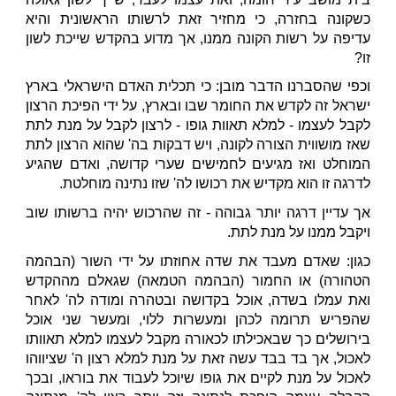
כשקונה בחזרה, כי מחזיר זאת לרשותו הראשונית והיא
עדיפה על רשות הקונה ממנו, אך מדוע בהקדש שייכת לשון
זו?
וכפי שהסברנו הדבר מובן: כי תכלית האדם הישראלי בארץ
ישראל זה לקדש את החומר שבו ובארץ, על ידי הפיכת הרצון
לקבל לעצמו - למלא תאוות גופו - לרצון לקבל על מנת לתת
שאז מושווית הצורה לקונה, ויש דבקות בה' שהוא הרצון לתת
המוחלט ואז מגיעים לחמישים שערי קדושה, ואדם שהגיע
לדרגה זו הוא מקדיש את רכושו לה' שזו נתינה מוחלטת.
אך עדיין דרגה יותר גבוהה - זה שהרכוש יהיה ברשותו שוב
ויקבל ממנו על מנת לתת.
כגון: שאדם מעבד את שדה אחוזתו על ידי השור (הבהמה
הטהורה) או החמור (הבהמה הטמאה) שגאלם מההקדש
ואת עמלו בשדה, אוכל בקדושה ובטהרה ומודה לה' לאחר
שהפריש תרומה לכהן ומעשרות ללוי, ומעשר שני אוכל
בירושלים כך שבאכילתו לכאורה מקבל לעצמו למלא תאוותו
לאכול, אך בד בבד עשה זאת על מנת למלא רצון ה' שציווהו
לאכול על מנת לקיים את גופו שיוכל לעבוד את בוראו, ובכך