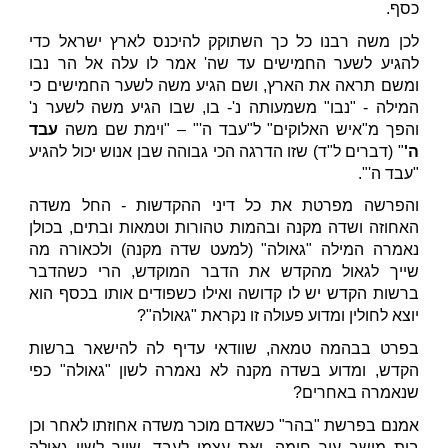
כסף.
לכן משה רבנו כל כך השתוקק להיכנס לארץ ישראל כדי
להגיע לשער החמישים עד שה' אמר לו עלה אל הר נבו
ומשם תראה את הארץ, ושם הגיע משה לשער החמישים כי
המילה - "נבו" משמעותה נ'- בו, שבו הגיע משה לשער נ'
והפך מ"איש האלוקים" ל"עבד ה'" – "וימת שם משה
עבד
ה'
" (דברים ל"ד) שזו הדרגה הכי גבוהה שבן אנוש יכול להגיע
"עבד ה'".
והפרשה מפרטת את כל דיני ההקדשות - החל משדה
האחוזה ושדה מקנה ובהמות טהורות וטמאות ובתים, בכולן
נאמרה המילה "גאולה" (למעט שדה מקנה) ולכאורה מה
שייך לגאול מהקדש את הדבר המוקדש, הרי כשהדבר
ברשות הקדש יש לו קדושה ואילו כשפודים אותו בכסף הוא
יוצא לחולין ומדוע פעולה זו נקראת "גאולה"?
בפרט בבהמה טמאה, שוודאי עדיף לה להישאר ברשות
הקדש, ומדוע בשדה מקנה לא נאמרה לשון "גאולה" כפי
שנאמרה באחרים?
אמנם בפרשת "בהר" כשאדם מוכר משדה אחוזתו לאחר וכן
בית מושב עיר חומה, ואת עצמו לעבד, שייך לשון גאולה