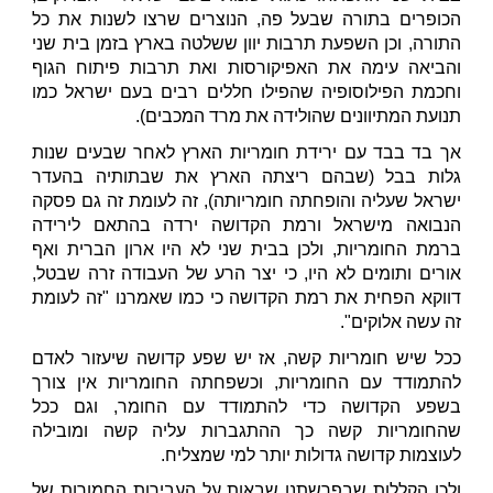
הכופרים בתורה שבעל פה, הנוצרים שרצו לשנות את כל
התורה, וכן השפעת תרבות יוון ששלטה בארץ בזמן בית שני
והביאה עימה את האפיקורסות ואת תרבות פיתוח הגוף
וחכמת הפילוסופיה שהפילו חללים רבים בעם ישראל כמו
תנועת המתיוונים שהולידה את מרד המכבים).
אך בד בבד עם ירידת חומריות הארץ לאחר שבעים שנות
גלות בבל (שבהם ריצתה הארץ את שבתותיה בהעדר
ישראל שעליה והופחתה חומריותה), זה לעומת זה גם פסקה
הנבואה מישראל ורמת הקדושה ירדה בהתאם לירידה
ברמת החומריות, ולכן בבית שני לא היו ארון הברית ואף
אורים ותומים לא היו, כי יצר הרע של העבודה זרה שבטל,
דווקא הפחית את רמת הקדושה כי כמו שאמרנו "זה לעומת
זה עשה אלוקים".
ככל שיש חומריות קשה, אז יש שפע קדושה שיעזור לאדם
להתמודד עם החומריות, וכשפחתה החומריות אין צורך
בשפע הקדושה כדי להתמודד עם החומר, וגם ככל
שהחומריות קשה כך ההתגברות עליה קשה ומובילה
לעוצמות קדושה גדולות יותר למי שמצליח.
ולכן הקללות שבפרשתנו שבאות על העבירות החמורות של