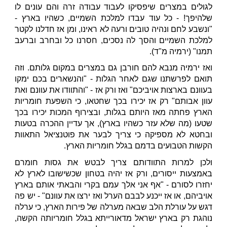
לגולים במצרים שיפסיקו לעבוד עבודה זרה והם עונים לו
שלהיפך! - כל עוד עבדו למלכת השמיים, כשהיו בארץ -
"ונשבע לחם ונהיה טובים ורעה לא ראינו, ומן אז חדלנו לקטר
למלכת השמיים והסך לה נסכים, חסרנו כל ובחרב וברעב
תמנו" (ירמיה מ"ד).
ואז ירמיה מנבא להם חורבן גם במצרים במקום גלותם. וזה
תואם לפרשתנו שגם לאחר הגלות - "והנשארים בכם ימקו
בעוונם בארצות אויביכם" ואז ורק אז - "והתוודו את עוונם ואת
עוון אבותם" רק אז יכירו בכך שחטאו, כי השפעת חומריות
הארץ פחתה מאז היותם בגלות, ובצירוף המכות יכירו בכך
שטעו (מה שלא עזר כשהיו בארץ), אך עדיין ההכרה בטעות
ובחטא לא מספיקה כי צריך לבער את פוטנציאל התאוות
הקשות הטבועים בדמם בגלל חומריות הארץ.
ולכן למרות התוודותם צריך לבטש את גסות חומרם
באמצעות ייסורים, ורק אז יהיה בטחון שכשישובו לארץ לא
יחזרו לסורם - "אף אני אלך עמם בקרי והבאתי אותם בארץ
אויביהם, או אז ייכנע לבבם הערל ואז ירצו את עוונם" - יש פה
דגש על עורלת הלב שבאה מערלה של פירות הארץ, כי ערלה
נוהגת רק בארץ ישראל מדאורייתא בגלל חומריותה הקשה,