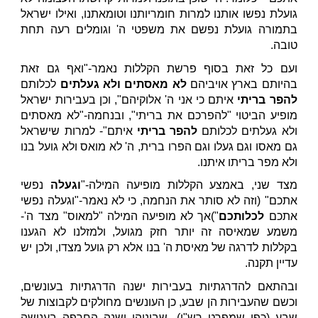
גועלת נפשו אותנו למרות חומריותנו וטומאתנו, ואילו ישראל
בתמורה גועלת נפשם את משפטי ה' וגומלים רעה תחת
טובה.
ועם כל זאת בסוף פרשת הקללות נאמר-"ואף גם זאת
בהיותם בארץ אויביהם
לא מאסתים ולא געלתים
לכלותם
להפר בריתי
איתם כי אני ה' אלוקיהם", וכן בעבירות ישראל
מופיע הביטוי "להפרכם את בריתי", ובנחמה-"לא מאסתים
ולא געלתים לכלותם
להפר בריתי
איתם"- למרות שישראל
גם מאסו וגם געלו וגם הפרו ברית, ה' לא מואס ולא גועל בנו
ולא מפר בריתו איתנו.
מצד שני, באמצע הקללות מופיעה המילה-"
וגעלה
נפשי
אתכם" (וזה לא סותר את הנחמה, כי לא נאמר-"וגעלה נפשי
אתכם
לכלותכם
")אך לא מופיעה המילה "למאוס" מצד ה'-
משמע שמאיסה זה יותר חזק מגועל, ולמזלנו לא הגענו
בקללות לדרגה של מאיסת ה' בנו אלא רק גועל מצדו, ולכן יש
עדיין תקנה.
ובהתאם להדרגתיות בעבירות ישנה הדרגתיות בעונשים,
וכשם שהעבירות הן שבע, כן העונשים מחולקים לקבוצות של
שבע (כפי שמפרט רש"י), שביניהן ישנה החרפה בענישה