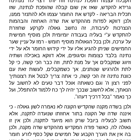
הקבלה עצמה הופכת לנתינה וזה יותר רצוי לה' מנתינה
גרידא להקדש, שאז אין שום קבלה שהופכת לנתינה, שזו
תכלית הבריאה - לקדש את החומר עצמו ולא להתנזר ממנו,
ולכן דווקא לפדות מההקדש את שדה האחוזה והבהמות
הנצרכות לעיבודה, זה נחשב גאולה לקרקע שחוזרת
להתקדש ע"י בעליה בעבודה יומיומית ולכן מוסיף חמישית
על ערכה, ולכן בכל הגאולות מוסיף חומש - רמז על עניין שער
החמישים שניתן להגיע אליו על ידי קידוש החומר ולא על ידי
נתינה בלבד כצומות וסיגופים, אלא דווקא באכילה ושתיה
וזיווג שמקבלים אך על מנת לתת, וזה כבר הכי קשה, כי קל
לתת ולהרגיש שנותנים, אך כשמקבלים, לעשות זאת עם
כוונת נתינה זה הכי קשה, כי אתה צריך לבטל את רצונותיך
לפני רצון ה' וגם כשאתה אוכל דבר טעים לא לחשוב על
הנאתך, אלא לחשוב שבכך יהיה לך כח ללמוד ולהתפלל, ועל
כך נאמר "בכל דרכיך דעהו".
ולכן בשדה מקנה שהקדיש הקונה לא נאמרה לשון גאולה - כי
איננה שדה של הקונה בתור אחוזתו שנועדה לתקנה, אלא
תשוב לבעליה ביובל שרק הוא מיועד לתקנה, ולכן אין זו
גאולה לה, כאשר פודה המקדיש מההקדש שדה מקנה, ולכן
בה אין את הערך הקבוע של חמישים שקל כסף לזרע חומר