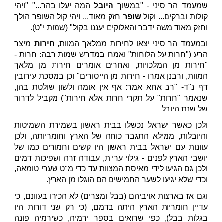
שמעמד הר סיני - "במשוך
היובל
המה יעלו בהר..." "ויהי
קולות וברקים... וקול
שופר
חזק מאוד... ויהי קול השופר הולך
וחזק מאוד משה ידבר והאלוקים יעננו בקול" (שמות י"ט).
ובמעמד הר סיני יצאו לחירות ממלאך המוות,
חירות
מיצר
הרע ("חרות על הלוחות" ואמרו במדרש שמות רבה: חרות -
"חירות מן המלכויות, ואחרים אומרים חירות מן מלאך
המוות, ורבנן אמרו - חירות מן הייסורים" וכן במסכת עירובין
דף נ"ד- "רב אחא אמר: אף אין אומה ולשון שולטת בהן,
שנאמר "חרות" על תקרי חרות אלא חירות") מקביל לדרור
של שנת היובל.
ולכן כאשר ישראל נכשלו בבית ראשון בשמירת השמיטות
והיובלות, ממילא התגבר כוחה של הארץ וחומריותה, ולכן
עוונות עם ישראל בבית ראשון היו קשים וחמורים כמו של
יושבי הארץ לפנים - גילוי עריות, עבודה זרה ושפיכות דמים
ולכן גם הגיעו לידי מאיסת המצוות עד כדי מ"ט שערי טומאה,
וכדי שלא יגיעו לשער החמישים הם הוגלו מן הארץ.
וגם אז בארצות אויביהם (בבל ומצרים) לא הכירו בעוונם, כי
עדיין חומריות הארץ היתה בדמם, (כי רק שני דורות היו
בגלות בבל), כפי שרואים בספר ירמיה, כשירמיה פונה