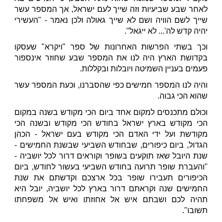
לאחר שבע שביעיות וזה שייך לעם ישראל, אך המספר עשר
שייך לשם הוויה ושם לא שייך גאולה ולכן נאמר - "העשירי
יהיה קדש לה'... לא ייגאל".
וכך בשתי הפרשות האחרונות של ספר "ויקרא" שעסקו
בקדושת הארץ היה לנו את המספר שבע שחוזר אינספור
פעמים בעניין השמיטה ויובלות ובקללות.
והיה לנו המספר חמישים כפי שהסברנו, וכעת המספר עשר
שהוא הכי גבוה.
וכולם מתכנסים למקום אחד ביום הכי מקודש בשנה במקום
הכי מקודש בארץ ישראל בחודש הכי מקודש ובשנה הכי
מקודשת ועל ידי האדם הכי מקודש בעם ישראל - הכהן
הגדול, ביום כיפורים, שבחודש השביעי שבשנת החמישים -
שנת היובל שאז תוקעים בשופר וקוראים דרור לכל יושביה -
"והעברת שופר תרועה בחודש השביעי בעשור לחודש, ביום
הכיפורים תעבירו שופר בכל ארצכם וקדשתם את שנת
החמישים שנה וקראתם דרור בארץ לכל יושביה, יובל היא
תהיה לכם ושבתם איש אל אחוזתו ואיש אל משפחתו
תשובו".