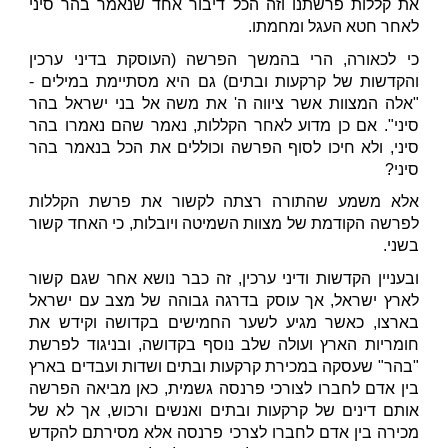
את קללות פרשתנו וזה הכל דיבור אחד שנאמר בהר סיני
לאחר חטא העגל ומחמתו.
כי לכאורה, הרי בהמשך הפרשה (העוסקת בדיני ערכין
והקדשות של קרקעות ובתים) גם היא מסתיימת במילים -
"אלה המצוות אשר ציווה ה' את משה אל בני ישראל בהר
סיני". אם כן מדוע לאחר הקללות, נאמר שהם נאמרו בהר
סיני, ולא חיכו לסוף הפרשה וכוללים את הכל בנאמר בהר
סיני?
אלא משמע שהתורה רצתה לקשור את פרשת הקללות
לפרשה הקודמת של מצוות השמיטה ויובלות, כי האחד קשור
בשני.
ובעניין הקדשות ודיני ערכין, זה כבר נושא אחר שגם קשור
לארץ ישראל, אך עוסק בדרגה גבוהה של מצב עם ישראל
בארצו, כאשר מגיע לשער החמישים בקדושה וקידש את
חומריות הארץ ועולה שלב נוסף בקדושה, ובניגוד לפרשת
"בהר" שעסקה במכירת קרקעות ובתים ושדות ועבדים בארץ
בין אדם לחברו לצורכי פרנסה גשמית, כאן מביאה הפרשה
אותם דינים של קרקעות ובתים ואנשים ורכוש, אך לא של
מכירה בין אדם לחברו לצרכי פרנסה אלא מסירתם להקדש