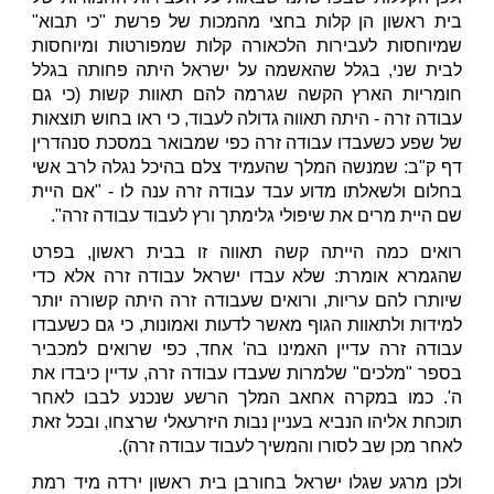
בית ראשון הן קלות בחצי מהמכות של פרשת "כי תבוא"
שמיוחסות לעבירות הלכאורה קלות שמפורטות ומיוחסות
לבית שני, בגלל שהאשמה על ישראל היתה פחותה בגלל
חומריות הארץ הקשה שגרמה להם תאוות קשות (כי גם
עבודה זרה - היתה תאווה גדולה לעבוד, כי ראו בחוש תוצאות
של שפע כשעבדו עבודה זרה כפי שמבואר במסכת סנהדרין
דף ק"ב: שמנשה המלך שהעמיד צלם בהיכל נגלה לרב אשי
בחלום ולשאלתו מדוע עבד עבודה זרה ענה לו - "אם היית
שם היית מרים את שיפולי גלימתך ורץ לעבוד עבודה זרה".
רואים כמה הייתה קשה תאווה זו בבית ראשון, בפרט
שהגמרא אומרת: שלא עבדו ישראל עבודה זרה אלא כדי
שיותרו להם עריות, ורואים שעבודה זרה היתה קשורה יותר
למידות ולתאוות הגוף מאשר לדעות ואמונות, כי גם כשעבדו
עבודה זרה עדיין האמינו בה' אחד, כפי שרואים למכביר
בספר "מלכים" שלמרות שעבדו עבודה זרה, עדיין כיבדו את
ה'. כמו במקרה אחאב המלך הרשע שנכנע לבבו לאחר
תוכחת אליהו הנביא בעניין נבות היזרעאלי שרצחו, ובכל זאת
לאחר מכן שב לסורו והמשיך לעבוד עבודה זרה).
ולכן מרגע שגלו ישראל בחורבן בית ראשון ירדה מיד רמת