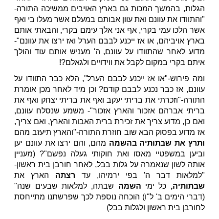
הגלות, בהמשך המכות גם בארץ האויבים ממשיכה התורה-
"והתוודו את עוונם ואת עוון אבותם במעלם אשר מעלו בי ואף
אשר הלכו עמי בקרי, אף אני אלך עימם בקרי, והבאתי אותם
בארץ אויביהם, או אז ייכנע לבבם הערל ואז ירצו את עוונם"-
מדוע לאחר שהתוודו על עוונם, ה' מעניש אותם עוד והולך
איתם בקרי במקום לקבל את ווידויים ולגאלם?!
ומה פירוש-"או אז ייכנע לבבם הערל", הלא כבר התוודו על
עוונם, אז כבר נכנע לבבם קודם? וכן מיד לאחר מכן אומרת
התורה-"וזכרתי את בריתי יעקב ואף את בריתי יצחק ואף את
בריתי אברהם אזכור והארץ אזכור"- משמע שנסלח עוונם,
ואם כן, מדוע צריך את זכירת ברית האבות והארץ, ואם צריך,
אז מדוע בפסוק הבא שוב חוזרת התורה-"והארץ תיעזב מהם
ותרץ את שבתותיה בהשמה
מהם, והם ירצו את עוונם יען
וביען במשפטיי מאסו ואת חוקותי געלה נפשם"? (מעניין
אותה לשון שנאמרה על גלות בבל, לאחר חורבן בית ראשון-
"למלאות דבר ה' בפי ירמיהו, עד
רצתה
הארץ את
שבתותיה,
כל ימי
השמה
שבתה, למלאות שבעים שנה"
(דברי הימים ב' ל"ו) הוכחה נוספת לכך שפרשתנו מתייחסת
לחורבן בית ראשון ולגלות בבל)