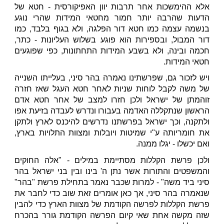
אלא ההימשכות אחר תרבות יוון האפיקורסית - חטא של
הדעות שהרבה יותר חמור מחטאי המידות שהרי נוגע
בנשמה עצמה כמו חטא דור הפלגה, ולא בגוף בלבד, כמו
דור המבול, ובספירות הוא פוגע בשלוש העליונות - כתר,
חכמה ובינה, ולא בשבע המידות התחתונות, כפי שפוגעים
חטאי המידות.
ויש לזכור גם, שפרשתינו נאמרה בהר סיני, בעלייתו השנייה
של משה לקבל לוחות שניות לאחר חטא העגל שאז חזרה
זוהמתן של ישראל ולכן חזרו למצב של אחר חטא אדם
הראשון שנתקללה האדמה בעבורו ונדרש לעבדה בזיעת אפו
ולתקנה, וכך ישראל בפרשתנו נדרשים להיכנס לארץ ולתקן
את חומריותה ע"י שמיטות ויובלות ומצוות התלויות בארץ,
ואם יכשלו - יגלו ממנה.
ולכן פרשת הקללות מסתיימת במילים - "אלה החוקים
והמשפטים והתורות אשר נתן ה' בינו ובין בני ישראל בהר
סיני ביד משה" - למרות שכבר נאמר בתחילת פרשת "בהר"
שנאמרה בהר סיני, אך כאן אומרים זאת שוב כדי לחבר את
פרשת הקללות לפרשה הקודמת של מצוות הארץ כדי להבין
שזה מקשה אחת שאי קיום הפרשה הקודמת גורר בהכרח