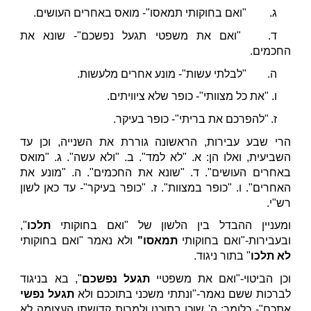
ג.
"ואם בחוקותי תמאסו"- מואס באחרים העושים.
ד.
"ואם את משפטי תגעל נפשכם"- שונא את
החכמים.
ה.
"לבלתי עשות"- מונע אחרים מלעשות.
ו.
"את כל מצוותי"- כופר שלא ציוויתים.
ז.
"להפרכם את בריתי"- כופר בעיקר.
הרי שבע עבירות, הראשונה גוררת את השנייה, וכן עד
השביעית, ואלו הן: א. "לא למד". ב. "ולא עשה". ג. "מואס
באחרים העושים". ד. "שונא את החכמים". ה. "מונע את
האחרים". ו. "כופר במצוות". ז. "כופר בעיקר"- עד כאן לשון
רש"י.
ומעניין ההבדל בין הלשון של "ואם בחוקותי
תלכו
",
ובעבירות-"ואם בחוקותי
תמאסו"
ולא נאמר "ואם בחוקותי
לא תלכו
" בתור ניגוד.
וכן הביטוי-"ואם את משפטיי
תגעל נפשכם
", בא בניגוד
לברכות ששם נאמר-"ונתתי משכני בתוככם ולא
תגעל נפשי
אתכם"- כלומר: ה' שוכן בתוכנו ולמרות קדושתו העצומה לא