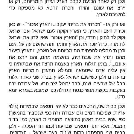
ולכן רק לאחר הכנעת לבבם הערל ועידון חומריותם, רק אז
יירצו את עוונם, והוידוי והכרת החטא לא מספיקה כדי
להשיבם לארץ.
ואז ורק אז - "וזכרתי את בריתי יעקב... והארץ אזכור" - יש כאן
זכירת העם והארץ, כי הארץ זקוקה לעם ישראל ועם ישראל
זקוק לה לתיקון הדדי, וכן "והארץ אזכור" שאין לדון את ישראל
לחומרה, כי ה' זוכר את הארץ וחומריותה שהשפיעה על העם
ולכן ה' מחליט להפחית מחומריותה של הארץ, "והארץ תיעזב
מהם ותרץ את שבתותיה, בהשמה מהם, והם יירצו את
עוונם...", בזמן הגלות, הארץ בעצמה תרצה את שבתותיה כי
אין עליה אדם שיטמאה וממילא תתעדן חומריות הארץ
בהעדרם ולכן כשישובו ישראל לארץ בבית שני לאחר גלות
בבל של שבעים שנה, כבר יבוטל יצר הרע של עבודה זרה
בעקבות בקשת אנשי כנסת הגדולה כפי שמובא בגמרא יומא
ס"ט:.
ולכן בבית שני, החטאים כבר לא יהיו חטאים שבמידות (גילוי
עריות, שפיכות דמים וגם עבודה זרה כפי שנסביר בהמשך)
כפי שהיו בבית ראשון כתוצאה מחומריות הארץ, כמו בדור
המבול, אלא יותר חטאים שבדעות (כמו דור הפלגה - ולכן
בבית שני התפתחו כתות שונות בעם ישראל - הצדוקים,