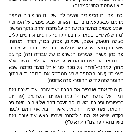
היא נשחטת מחוץ למחנה).
וכמו פר יום הכיפורים ושעיר לה' של יום הכיפורים שמזים
מדמם שבע פעמים בין בדי הארון, ושבע פעמים על הפרוכת
ושבע פעמים מתערובת שניהם על מזבח הזהב בתוך המשכן
(מה שלא קיים בשאר קורבנות קדשי קודשים וקודשים קלים
כעולה חטאת, אשם, שלמים, פסח, בכור, תודה ומנחות,
שאין בהן הזאה שבע פעמים למעט פר העלם דבר של ציבור,
פר כהן משיח ושעירים הנשרפים של עבודה זרה) כך גם
הפרה אדומה מזים מדמה שבע פעמים אך לא במשכן אלא
מחוץ למחנה-"והיזה אל נוכח פני אוהל מועד מדמה שבע
פעמים" (שוב המספר שבע המסמל את הרוחניות שבתוך
החומר שזה קידוש החומר- פרה אדומה)
וכן מצד אחד שורפים את הפרה-"את עורה ואת בשרה ואת
דמה על פרשה ישרוף" כמו הפרים הנשרפים (פר יום
הכיפורים ופר כהן משיח ופר העלם דבר של ציבור) "ואת פר
החטאת ואת שעיר החטאת אשר הובא את דמם לכפר
בקדש יוציא אל מחוץ למחנה ושרפו באש את עורם ואת
בשרם ואת פרשם" (ויקרא ט"ז)
ומצד שני לא מקטירים את החלבים שבה, לה' על מזבח