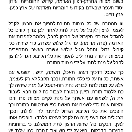
בשום מצווה אחרת)-רפיון האדמה, קידוש החומריות, עידון
יסוד העפר שבאדם בקידוש חומריות האדמה של ארץ כנען-
ארץ חיים.
וזו המטרה של כל מצוות התורה-להפוך את הרצון לקבל
לעצמי לרצון לקבל על מנת לתת לאחר, לכן צריך קודם כל
להגדיל את כלי הקיבול של הרצון לקבל, כלומר להפרות את
האדמה (פרה אדומה), עד גיל שלוש עשרה, כדי שיהיה כלי
קיבול גדול, והחל מגיל שלוש עשרה כאשר מתחייבים
במצוות התורה מתחילים להפוך את כלי הקיבול הגדול לרצון
לקבל על מנת לתת, על ידי מצוות התורה.
כך שבכל דרכיך דעהו, תאכל, תשתה, תישן, תשמש עם
אשתך, כל זה על פי כללי התורה, ובכך תקבל לא רק לעצמך,
אלא על מנת לתת לבורא נחת רוח-תאכל על מנת שיהיה לך
כח ללמוד תורה, תישן במטרה לצבור כח ליום הבא לעבוד
את ה', לשמש עם אשתך על מנת לקיים מצוות פרו ורבו
ומצוות עונה כדי לשמח את האשה כפי שהצטוות בתורה וכך
הופכים את כלי הקיבול הגדול לנתינה לה' ולזולת, ובכך
מבטלים את העני (שרוצה לקבל לעצמו בלבד) והופכים אותו
לאין, ודבקים בה' שהוא הרצון לתת המושלם, כי ברוחניות
החיבור והדבקות היא על ידי השוואת הצורה, כמו שלה' יש