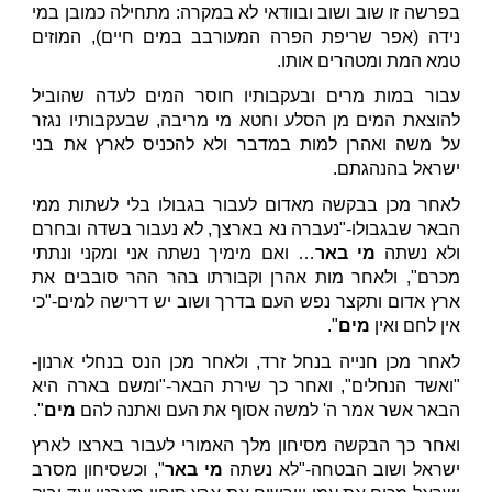
בפרשה זו שוב ושוב ובוודאי לא במקרה: מתחילה כמובן במי
נידה (אפר שריפת הפרה המעורבב במים חיים), המוזים
טמא המת ומטהרים אותו.
עבור במות מרים ובעקבותיו חוסר המים לעדה שהוביל
להוצאת המים מן הסלע וחטא מי מריבה, שבעקבותיו נגזר
על משה ואהרן למות במדבר ולא להכניס לארץ את בני
ישראל בהנהגתם.
לאחר מכן בבקשה מאדום לעבור בגבולו בלי לשתות ממי
הבאר שבגבולו-"נעברה נא בארצך, לא נעבור בשדה ובחרם
ולא נשתה
מי באר
… ואם מימיך נשתה אני ומקני ונתתי
מכרם", ולאחר מות אהרן וקבורתו בהר ההר סובבים את
ארץ אדום ותקצר נפש העם בדרך ושוב יש דרישה למים-"כי
אין לחם ואין
מים
".
לאחר מכן חנייה בנחל זרד, ולאחר מכן הנס בנחלי ארנון-
"ואשד הנחלים", ואחר כך שירת הבאר-"ומשם בארה היא
הבאר אשר אמר ה' למשה אסוף את העם ואתנה להם
מים
".
ואחר כך הבקשה מסיחון מלך האמורי לעבור בארצו לארץ
ישראל ושוב הבטחה-"לא נשתה
מי באר
", וכשסיחון מסרב