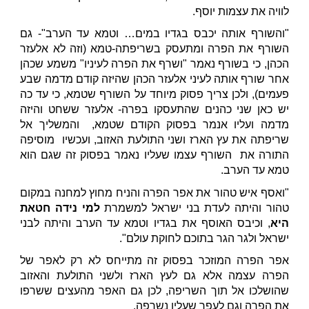
לוויה את עצמות יוסף.
"והשורף אותה יכבס בגדיו במים… וטמא עד הערב"- גם
השורף את הפרה ומתעסק בשריפתה-טמא (וזה לא אלעזר
הכהן, כי בשורף נאמר "ושרף את הפרה לעיניו" משמע שכהן
אחר שורף אותה לעיני אלעזר הכהן שהיזה קודם מדמה שבע
פעמים), ולכן צריך פסוק מיוחד על השורף שטמא, כי עד כה
יש כאן שני כהנים שהתעסקו בפרה- אלעזר ששחט והיזה
מדמה ועליו אנמר בפסוק הקודם שטמא, והמשליך אל
שריפתה את עץ הארז ושני התולעת האזוב, ועכשיו מוסיפה
התורה את השורף עצמו שעליו נאמר בפסוק זה שגם הוא
טמא עד הערב.
"ואסף איש טהור את אפר הפרה והניח מחוץ למחנה במקום
טהור והיתה לעדת בני ישראל למשמרת
למי נידה חטאת
היא
, וכיבס האוסף את בגדיו וטמא עד הערב והיתה לבני
ישראל ולגר הגר בתוכם לחוקת עולם".
אפר הפרה המוזכר בפסוק זה מתייחס לא רק לאפר של
הפרה עצמה אלא גם לעץ הארז ולשני התולעת והאזוב
שהושלכו אל תוך השריפה, לכן גם האפר מהעצים ששרפו
את הפרה וגם לעפר שעליו נשרפה.