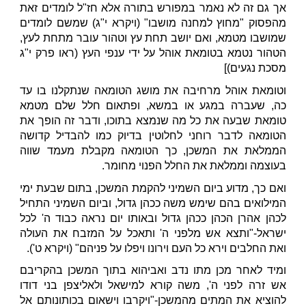
אך גם זה לא נאמר במפורש בתורה אלא חז"ל לומדים זאת
מהפסוק "מחוץ למחנה מושבו" (ויקרא י"ג) שמשם לומדים
שמושבו מטמא, ואם יושב תחת עץ וטהור עובר מתחת לעץ,
הטהור נטמא בטומאת אוהל על ידי ענפי העץ (ראו פרק י"ג
מסכת נגעים)]
וטומאת אוהל מרחיבה את מושג הטומאה שנתקלנו בו עד
כה, שעברה במגע או במשא, ופתאום חלל שלם מטמא
טומאת שבעה את כל מה שנמצא בתוכו, ודבר זה הופך את
הטומאה לדבר רוחני לחלוטין בדיוק כמו להבדיל קדושה
הממלאת את המשכן, כך הטומאה מקבלת מעמד שווה
בעוצמה וממלאת את החלל הפנוי מחומר.
ואם כך, מדוע ביום השמיני להקמת המשכן, בתום שבעת ימי
המילואים בהם שימש משה ככהן גדול, וביום השמיני התחיל
לכהן אהרן הכהן ככהן גדול ובאותו יום נראה כבוד ה' לכל
ישראל-"ותצא אש מלפני ה' ותאכל על המזבח את העולה
ואת החלבים וירא כל העם וירונו ויפלו על פניהם" (ויקרא ט').
ומיד לאחר מכן מתו נדב ואביהוא בתוך המשכן בהקריבם
אש זרה לפני ה', משה קורא למישאל ולאליצפן בני דודו
להוציא את המתים מהמשכן-"ויקרבו וישאום בכותונותם אל