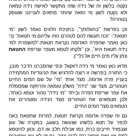
נקטה בלשון זה של נידה שזה מתקשר לאישה נידה טמאה
ולא נקטה לשון מי הזאה שיותר מתאים לענייננו שעוסק
בטהרה?
וכן בפרשת "בהעלותך", בחניכת הלווים נאמר לשון "מי
חטאת"- "וכה תעשה להם לטהרם הזה עליהם מי חטאת" (כי
כאן נאמר שהפרה האדומה נקראת חטאת-"למשמרת למי
נידה חטאת היא", וכן "ולקחו לטמא מעפר שריפת
החטאת
ונתן עליו מים חיים אל כלי").
מדוע כאן נאמר מי נידה דווקא? וכפי שהסברנו הדבר מובן,
כי התורה בפרשה זו רוצה להדגיש את הניגודיות המתמידה
בעניין פרה אדומה, מצד אחד "מי" על שם המים החיים
הטהורים, מצד שני "נידה" משלון טומאה והרחקה שמסמלת
את עפר שריפת הפרה וביחד "מי נידה" טהור וטמא כאחד,
ולכן מטמאים את הטהורים מצד הנידה ומטהרים את
הטמאים מצד המים החיים.
גם זה שפרה אדומה נקראת חטאת, למרות שחטאת באה
לכפר על חטא כלשהו שנעשה בשוגג, במקרה של עוון
שבמזיד חייבים כרת, כמו אכילת חלב או דם, וכאן להיטמא
למת אין שום איסור (רק לכהן ונזיר, גם זה לא עוון שחייבים