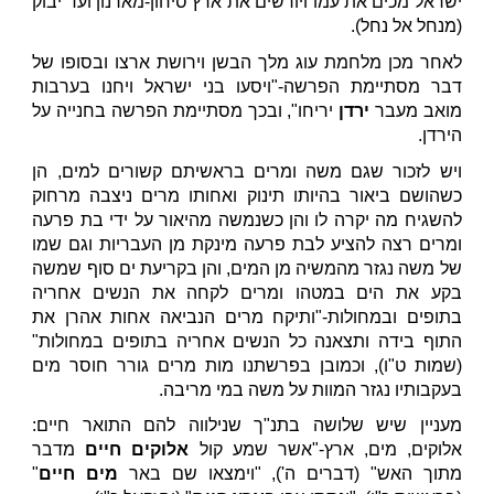
ישראל מכים את עמו ויורשים את ארץ סיחון-מארנון ועד יבוק
(מנחל אל נחל).
לאחר מכן מלחמת עוג מלך הבשן וירושת ארצו ובסופו של
דבר מסתיימת הפרשה-"ויסעו בני ישראל ויחנו בערבות
מואב מעבר
ירדן
יריחו", ובכך מסתיימת הפרשה בחנייה על
הירדן.
ויש לזכור שגם משה ומרים בראשיתם קשורים למים, הן
כשהושם ביאור בהיותו תינוק ואחותו מרים ניצבה מרחוק
להשגיח מה יקרה לו והן כשנמשה מהיאור על ידי בת פרעה
ומרים רצה להציע לבת פרעה מינקת מן העבריות וגם שמו
של משה נגזר מהמשיה מן המים, והן בקריעת ים סוף שמשה
בקע את הים במטהו ומרים לקחה את הנשים אחריה
בתופים ובמחולות-"ותיקח מרים הנביאה אחות אהרן את
התוף בידה ותצאנה כל הנשים אחריה בתופים במחולות"
(שמות ט"ו), וכמובן בפרשתנו מות מרים גורר חוסר מים
בעקבותיו נגזר המוות על משה במי מריבה.
מעניין שיש שלושה בתנ"ך שנילווה להם התואר חיים:
אלוקים, מים, ארץ-"אשר שמע קול
אלוקים חיים
מדבר
מתוך האש" (דברים ה'), "וימצאו שם באר
מים חיים
"