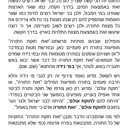
החומריות הכי קשה שצריך לעדנה, ובני ישראל רוצים לעשות
זאת באמצעות המים, בדרך הקלה, כמו שאר הארצות
שעודנו במי המבול, ולכן בני ישראל רוצים להיות כמו שאר
האומות שמספיק להם רק שבע מצוות בני נח ולא צריכים את
כל מצוות התורה, ולכן רוצים לשוב מצרימה, אך ה' רוצה
שיעשו זאת באמצעות מצוות התלויות בארץ- בדרך הקשה.
והמילים שבהם פותחת פרשתנו-"זאת חוקת התורה"
מופיעות בתורה רק פעמיים: כאן, ובפרשת מטות (במדבר
ל"א) ושניהם עוסקים בטהרה מטומאת מת ובמי נידה שמזים
על הטמאים-"זאת חוקת התורה כל דבר אשר יבוא באש
תעבירו באש, לטהר, אך
במי נידה
אתחטא" (שם, שם).
ויש לשאול, מדוע נאמר צירוף זה רק לגבי מי נידה והלא
הרבה פעמים בתורה מופיעות המילים "זאת התורה", או
"חוקת עולם", ומדוע רק כאן צורפו של חוקה ותורה לביטוי
אחד ואפילו בעניינו, מופיעים בהמשך שני הביטויים בנפרד-
"והיתה להם
לחוקת עולם
", "והיתה לבני ישראל ולגר הגר
בתוכם
לחוקת עולם
", "
זאת התורה
אדם כי ימות באוהל".
לפי מה שהסברנו הדבר מובן-"זאת חוקת התורה" החוקיות
של כל התורה, מתבטאת בפרה אדומה (כפי שלא מתבטאת