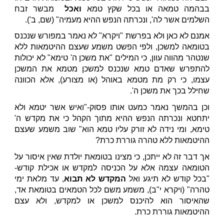
בבהמה טמאה או בכל שקץ טמא
ואכל
מבשר זבח
השלמים אשר לה', ונכרתה הנפש ההיא מעמיה" (שם, ב').
אמנם לא כאן ולא בפרשת "ויקרא" לא נאמר במפורש שנכנס
בטומאה למשכן, ולפי הפשט משמע שעצם ההיטמאות ללא
שנטהר מהווה עוון, כי המילים "את משכן ה' טימא" לא יכולות
להתפרש שאדם טמא שנכנס למשכן מטמא את המשכן
עצמו, כי רק מת מטמא באוהל (או מצורע), אלא הכוונה
שחילל בכך את משכן ה'.
וכן בהמשך נאמר כמעט אותו פסוק-"ואיש אשר יטמא ולא
יתחטא ונכרתה הנפש ההיא מתוך הקהל כי את מקדש ה'
טימא, ומי נידה לא זורק עליו טמא הוא" שוב משמע שעצם
ההיטמאות ללא טהרה גוררת כרת?
אך דבר זה לא ייתכן, כי מצינו בטומאת יולדת שאין איסור על
הטומאה עצמה אלא על הכניסה למקדש או אכילת קודש-
"בכל קודש לא תיגע ואל
המקדש לא תבוא
, עד מלאת ימי
טהרה" (ויקרא י"ב), משמע משם לכל הטמאים בטומאת אד,
שהאיסור הוא להיכנס למשכן או למקדש, ולא עצם
ההיטמאות גוררת כרת.