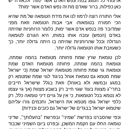
אדומה-"כל הנוגע במת ונפש האדם אשר ימות" ולכאורה יש
כאן כפילות, ברור שאדם מת זה נפש האדם אשר ימות?
אולי התורה רוצה לרמוז לנו את מידת הטומאה של מת שהיא
הכי חמורה בטומאות- אבי אבות הטומאה וזאת מפני
שמדובר פה בנפש אדם אשר ימות, כלומר הרוחניות שהיתה
באדם (הנפש) עזבה אותו במותו, היא הגורם לטומאה
הגדולה וככל שהרוחניות שהיתה בו היתה גדולה יותר, כך
כשעוזבת אותו הטומאה גדולה יותר.
לכן טומאת שרץ שמת פחותה מטומאת בהמה שמתה,
וטומאת בהמה שמתה, פחותה מטומאת האדם שמת
וטומאת גוי שמת פחותה מטומאת ישראל שמת (כי ישראל
שמת מטמא גם טומאת אוהל בניגוד לגוי שמת שמטמא רק
במגע ובמשא ולא באוהל) וזאת בגלל שישראל חייבים
בתרי"ג מצוות בעוד שגוי חייב רק בשבע מצוות (אך גוי עצמו
לא נטמא בכל הטומאות, כי אין על גויים דיני טומאה כלל, רק
כלפי ישראל גופו מטמא את הישראל, וחכמים גזרו עליהם
שיטמאו ישראל בבגדים של ישראל גם כזבים וכנידות)
וכפי שהסברנו בפרשת "שמיני" ובפרשת "בהעלותך", שדיני
טומאה החלו עם הקמת המשכן, ובפרט ביום השמיני שכבוד