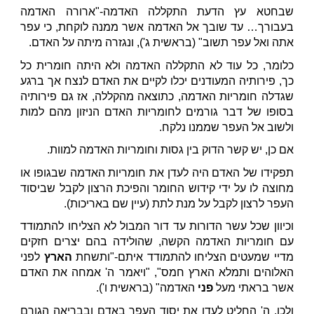
שבחטא עץ הדעת התקללה האדמה-"ארורה האדמה
בעבורך… עד שובך אל האדמה אשר ממנה לוקחת, כי עפר
אתה ואל עפר תשוב" (בראשית ג'), ונגזרה מיתה על האדם.
כלומר, כל עוד לא התקללה האדמה ולא היתה חומרית כל
כך, פירותיה המעודנים יכלו לקיים את האדם לנצח אך ברגע
שגדלה חומריות האדמה, כתוצאה מהקללה, אז גם פירותיה
בסופו של דבר גורמים לחומריות האדם הניזון מהם למות
ולשוב אל העפר שממנו נלקח.
אם כן, יש קשר הדוק בין גסות וחומריות האדמה למוות.
תפקידו של האדם היה לעדן את חומריות האדמה שבגופו או
מחוצה לו על ידי קידוש החומר והפיכת הרצון לקבל שביסוד
העפר לרצון לקבל על מנת לתת (עיין שם באריכות).
וכיוון שכל עשר הדורות עד דור המבול לא הצליחו להתמודד
עם חומריות האדמה הקשה, שהולידה בהם יצרים חזקים
מדיי שמעטים הצליחו להתמודד איתם-"ותשחת
הארץ
לפני
האלוהים ותמלא הארץ חמס", "ויאמר ה' אמחה את האדם
אשר בראתי מעל
פני
האדמה" (בראשית ו').
ולכן, ה' החליט לעדן את יסוד העפר באדם ובבריאה הגורם