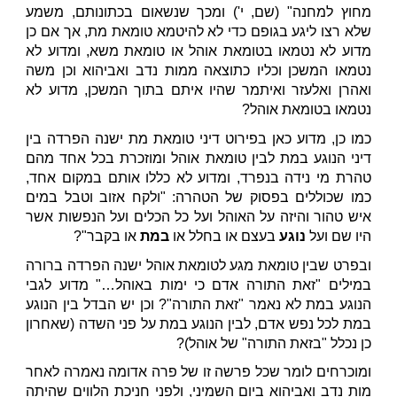
מחוץ למחנה" (שם, י') ומכך שנשאום בכתונותם, משמע
שלא רצו ליגע בגופם כדי לא להיטמא טומאת מת, אך אם כן
מדוע לא נטמאו בטומאת אוהל או טומאת משא, ומדוע לא
נטמאו המשכן וכליו כתוצאה ממות נדב ואביהוא וכן משה
ואהרן ואלעזר ואיתמר שהיו איתם בתוך המשכן, מדוע לא
נטמאו בטומאת אוהל?
כמו כן, מדוע כאן בפירוט דיני טומאת מת ישנה הפרדה בין
דיני הנוגע במת לבין טומאת אוהל ומוזכרת בכל אחד מהם
טהרת מי נידה בנפרד, ומדוע לא כללו אותם במקום אחד,
כמו שכוללים בפסוק של הטהרה: "ולקח אזוב וטבל במים
איש טהור והיזה על האוהל ועל כל הכלים ועל הנפשות אשר
היו שם ועל
נוגע
בעצם או בחלל או
במת
או בקבר"?
ובפרט שבין טומאת מגע לטומאת אוהל ישנה הפרדה ברורה
במילים "זאת התורה אדם כי ימות באוהל…" מדוע לגבי
הנוגע במת לא נאמר "זאת התורה"? וכן יש הבדל בין הנוגע
במת לכל נפש אדם, לבין הנוגע במת על פני השדה (שאחרון
כן נכלל "בזאת התורה" של אוהל)?
ומוכרחים לומר שכל פרשה זו של פרה אדומה נאמרה לאחר
מות נדב ואביהוא ביום השמיני, ולפני חניכת הלווים שהיתה