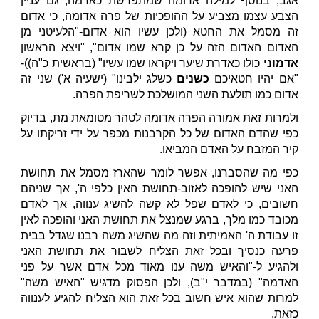
אגב, בנוסף למילה אדומה שמתפרשת כאדמה, גם עניין
הצבע עצמו מצביע על ההופכיות של פרה אדומה, כי אדום
זה מסמל את החטא (ולכן עשיו הוא אדום-"הלעיטני מן
האדום האדום הזה על כן קרא שמו אדום", "ויצא הראשון
אדמוני
כולו כאדרת שיער ויקראו שמו עשיו" (בראשית כ"ה))-
"אם יהיו חטאיכם
כשנים
כשלג ילבינו" (ישעיה א') שני זה
אדום כמו תולעת השני המושלכת לשריפת הפרה.
ולמרות זאת אמורה הפרה אדומה לטהר מטומאת מת, בדיוק
כפי שהדם האדום של כל הקרבנות מכפר על ידי זריקתו על
קיר המזבח על האדם המביאו.
כפי מה שהסברנו, אפשר לומר שהארז מסמל את תחושת
האני שיש להופכה לאזוב-תחושת האין כלפי ה', אך שניהם
חשובים, כי לאדם שפל לא קשה להשיג ענווה, אך לאדם
מכובד כמו מלך, ברגע שמנצל את תחושת האני והופכה לאין
זו עבודת ה' האמיתית וזה מה שהשיג משה רבנו שגדל בבית
פרעה כנסיך ובכל זאת הצליח לשבור את תחושת האני
ולהגיע ל-"והאיש משה ענו מאוד מכל אדם אשר על פני
האדמה" (במדבר י"ב), ולכן הפסוק מדגיש "האיש משה"
למרות שהוא איש חשוב בכל זאת הוא הצליח להגיע לענווה
כזאת.