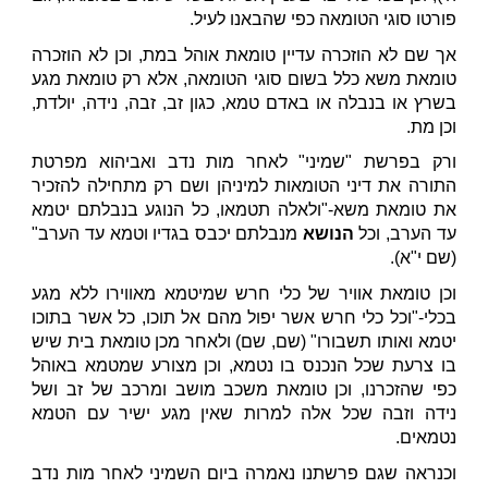
פורטו סוגי הטומאה כפי שהבאנו לעיל.
אך שם לא הוזכרה עדיין טומאת אוהל במת, וכן לא הוזכרה
טומאת משא כלל בשום סוגי הטומאה, אלא רק טומאת מגע
בשרץ או בנבלה או באדם טמא, כגון זב, זבה, נידה, יולדת,
וכן מת.
ורק בפרשת "שמיני" לאחר מות נדב ואביהוא מפרטת
התורה את דיני הטומאות למיניהן ושם רק מתחילה להזכיר
את טומאת משא-"ולאלה תטמאו, כל הנוגע בנבלתם יטמא
עד הערב, וכל
הנושא
מנבלתם יכבס בגדיו וטמא עד הערב"
(שם י"א).
וכן טומאת אוויר של כלי חרש שמיטמא מאווירו ללא מגע
בכלי-"וכל כלי חרש אשר יפול מהם אל תוכו, כל אשר בתוכו
יטמא ואותו תשבורו" (שם, שם) ולאחר מכן טומאת בית שיש
בו צרעת שכל הנכנס בו נטמא, וכן מצורע שמטמא באוהל
כפי שהזכרנו, וכן טומאת משכב מושב ומרכב של זב ושל
נידה וזבה שכל אלה למרות שאין מגע ישיר עם הטמא
נטמאים.
וכנראה שגם פרשתנו נאמרה ביום השמיני לאחר מות נדב