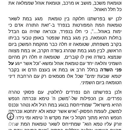
וטומאת משכב, מושב או מרכב, וטומאת אוהל שממלאה את
כל חלל האוהל.
לכן יש בפרשתנו חלוקה בין טומאת מגע במת לשאר
טומאות המת המפורטות בנפרד ב-"זאת התורה אדם כי
ימות באוהל…", כי חלו בנפרד, וכנראה שהיה גם הבדל
בחלות הטומאה, בין מגע במת שנפטר באופן טבעי בביתו
בקרב משפחתו, שטומאה זו חלה כבר מהקמת המשכן ביום
הראשון, לבין מגע במת שנהרג בשדה הקרב, או במת מצווה
שנמצא בשדה ואין לו קוברים, שטומאה זו חלה רק מהיום
השמיני והלאה יחד עם טומאת אוהל ומשא-"וכל אשר ייגע
על
פני השדה
בחלל חרב או במת או בעצם הדם או בקבר
יטמא שבעת ימים" שכל אלו מטמאים רק עם הרחבת דיני
הטומאה ביום השמיני.
ולכן בפרשתנו הם נפרדים לחלוטין, עם פסוקי טהרה
נפרדים. וכן הכפילות של-"משכן ה' טימא ונכרתה הנפש
ההיא מישראל" שמתייחסת בנוגע במת רגיל ולא נטהר ונכנס
למשכן, לעומת הפסוק-"ואיש אשר יטמא ולא יתחטא ונכרתה
הנפש ההיא מתוך הקהל כי את מקדש ה' טימא ומי נידה לא
זורק עליו טמא הוא" שמתייחס לשאר טומאות המת שחלו