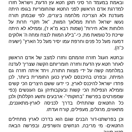
ובאמת במעמד הר סיני תוקן חטא עץ הדעת, וישראל חזרו
למדרגת אדם הראשון לפני החטא שהחומריות בגופו היתה
מעודנת ולא הצריכה מלחמה ביצרים, לפי שבמתן תורה
נעשו ישראל חרות ממלאך המוות, "אל תקרי חרות על
הלוחות אלא חירות" (שמות רבא מ"א ז'), וממילא לא היתה
שייכת כל טומאת מת, כי-"בילע המוות לנצח ומחה ה' אלוקים
דמעה מעל כל פנים וחרפת עמו יסיר מעל כל הארץ" (ישעיה
כ"ה).
ובחטא העגל חזרה זוהמתם וחזרו למצב של אדם הראשון
לאחר חטא עץ הדעת וחזרה חומריותם הקשה שצריך לעדנה
במלחמה קשה על ידי מצוות התורה, ויחד איתה חזרה גם
המיתה, ובפרט בהיכנסם לארץ כנען החומרית ביותר, לכן
פחדו ישראל להיכנס לארץ, כי ידעו ששם היצרים הכי קשים
וממילא הנפילות הכי קשות ובעקבותיהן גם העונשים (כפי
שמפורטים בפרשת "בחוקותי"- ארבעים ותשע הקללות) ולכן
כל החטאים שהתחילו בדרך לכניסה לארץ-מתאוננים,
מתאווים, מרגלים, מעפילים, קורח ועדתו.
וכן בפרשתנו-דור הבנים שגם הוא בדרכו לארץ מתחילים
החטאים- מי מריבה, הנחשים והשרפים, ובפרשה הבאה