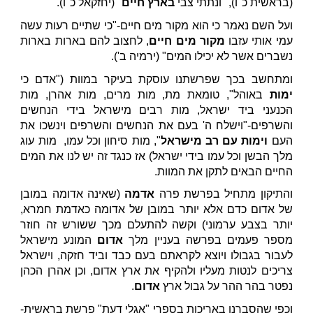
(בראשית כ"ו), "ונתתי צבי
בארץ חיים
" (יחזקאל כ"ו).
ועל השם נאמר כי הוא מקור מים חיים-"כי שתיים רעות עשה
עמי אותי עזבו
מקור מים חיים
, לחצוב להם בארות בארות
נשברים אשר לא יכילו המים" (ירמיה ב').
ומתחשב בכך שפרשתנו עוסקת בעיקר במוות ("אדם כי
ימות
באוהל", טומאת מת, מות מרים, מות אהרן, מות
הכנעני ביד ישראל, מות רבים מישראל בידי הנחשים
והשרפים-"וישלח ה' בעם את הנחשים והשרפים וינשכו את
העם
וימות עם רב מישראל
", מות סיחון וכל עמו, מות עוג
מלך הבשן וכל עמו בידי ישראל) אז כנגד זה יש לנו את המים
החיים הבאים לתקן את המוות.
והתיקון מתחיל בפרשת פרה
אדמה
(שאינה אדומה במובן
של אדום כדם אלא יותר במובן של אדומה כאדמת חמרא,
יותר בצבע ערמוני) וקשה להתעלם מכך ששורש זה חוזר
מספר פעמים בפרשה בעניין מלך
אדום
המונע מישראל
לעבור בגבולו ויוצא לקראתם בעם כבד וביד חזקה, וישראל
צריכים לנטות מעליו ולהקיף את ארץ אדום, וכן אהרן הכהן
נפטר בהר ההר על גבול ארץ
אדום
.
וכפי שהסברנו באריכות בספרי "אגלי דעת" פרשת בראשית-