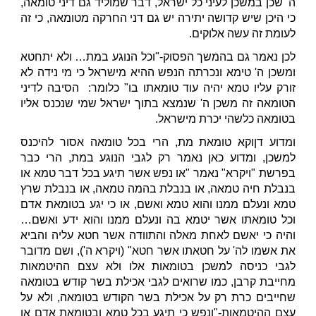
ה' שכן במשכן לעיני כל ישראל, דבר שמוליד גם דיני טומאה,
כי היכן שיש קדושה יתירה יש גם דני החרקה מטומאה, כי זה
לעומת זה עשה אלוקים.
לכן נאמר גם בהמשך הפסוק-"וכל הנוגע במת… ולא יתחטא
ומשכן ה' טימא ונכרתה הנפש ההיא מישראל כי מי נידה לא
זורק עליו טמא יהיה עוד טומאתו בו" כלומר: הסיבה לדיני
הטומאה זה משכן ה' שנמצא בתוך ישראל שמי שנכנס אליו
בטומאה כלשהי יכרת מישראל.
ומדוע דןוקא טומאת מת, הרי בכל טומאה אסור להיכנס
למשכן, ומדוע כאן נאמר רק לגבי הנוגע במת, הרי כבר
בפרשת "ויקרא" נאמר "או נפש אשר תיגע בכל דבר טמא או
בנבלת חיה טמאה, או בנבלת בהמה טמאה, או בנבלת שרץ
טמא ונעלם ממנו והוא טמא ואשם, או כי יגע בטומאת אדם
וכל טומאתו אשר יטמא בה ונעלם ממנו והוא ידע ואשם…
והיה כי יאשם לאחת מאלה והתוודה אשר חטא עליה והביא
את אשמו לה' על חטאתו אשר חטא" (ויקרא ה'), ושם מדובר
לגבי כניסה למשכן בטומאות אלו ולא עצם ההיטמאות
מחייבת קרבן, כמו שרואים לגבי אכילת בשר קודש בטומאה
שחייבים כרת רק על אכילת בשר הקודש בטומאה, ולא על
עצם ההיטמאות-"ונפש כי תיגע בכל טמא ובטומאת אדם או