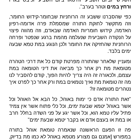
ורחץ במים
וטהר בערב".
כפי שהסברנו ששבע זה הרוחניות שבחומר-קידוש החומר,
וזה מתקשר לחוקת התורה שמסמלת פרה אדומה-רפיון
האדמה, קידוש חומריות האדמה שבאדם, וזה מהווה פיצוי
על הנקודה השביעית שנעלמה מהמת ברגע שנפטר ופרחה
הרוחניות שהחזיקה את החומר ולכן הנוגע במת טמא שבעה
ימים בלבד.
ומעניין שלאחר שהתורה מפרטת קודם כל את דרכי הטהרה
מטומאת מת רק אחר כך מביאה את דיני הטומאה במת
עצמם, ולכאורה זה היה צריך להיות הפוך, קודם להסביר לנו
מה זה טומאת מת ואיך נטמאים במת ורק אחר כך לפרט איך
נטהרים מטומאה זו?
"זאת התורה אדם כי ימות באוהל, כל הבא אל האוהל וכל
אשר באוהל יטמא שבעת ימים, וכל כלי פתוח אשר אין צמיד
פתיל עליו טמא הוא, וכל אשר יגע על פני השדה בחלל חרב
או במת או בעצם אדם או בקבר יטמא שבעת ימים"
פה זו הפעם הראשונה שנאמרה טומאת אוהל בתורה
במפורש [אמנם גם מצורע מטמא באוהל לא כמו מת בדיוק,