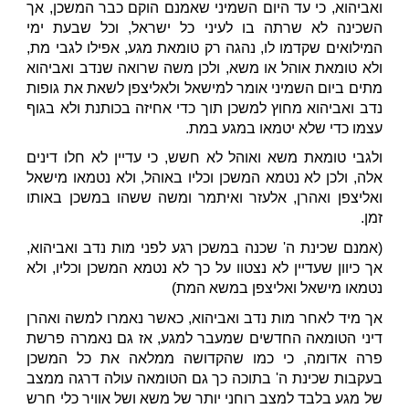
ואביהוא, כי עד היום השמיני שאמנם הוקם כבר המשכן, אך
השכינה לא שרתה בו לעיני כל ישראל, וכל שבעת ימי
המילואים שקדמו לו, נהגה רק טומאת מגע, אפילו לגבי מת,
ולא טומאת אוהל או משא, ולכן משה שרואה שנדב ואביהוא
מתים ביום השמיני אומר למישאל ולאליצפן לשאת את גופות
נדב ואביהוא מחוץ למשכן תוך כדי אחיזה בכותנת ולא בגוף
עצמו כדי שלא יטמאו במגע במת.
ולגבי טומאת משא ואוהל לא חשש, כי עדיין לא חלו דינים
אלה, ולכן לא נטמא המשכן וכליו באוהל, ולא נטמאו מישאל
ואליצפן ואהרן, אלעזר ואיתמר ומשה ששהו במשכן באותו
זמן.
(אמנם שכינת ה' שכנה במשכן רגע לפני מות נדב ואביהוא,
אך כיוון שעדיין לא נצטוו על כך לא נטמא המשכן וכליו, ולא
נטמאו מישאל ואליצפן במשא המת)
אך מיד לאחר מות נדב ואביהוא, כאשר נאמרו למשה ואהרן
דיני הטומאה החדשים שמעבר למגע, אז גם נאמרה פרשת
פרה אדומה, כי כמו שהקדושה ממלאה את כל המשכן
בעקבות שכינת ה' בתוכה כך גם הטומאה עולה דרגה ממצב
של מגע בלבד למצב רוחני יותר של משא ושל אוויר כלי חרש