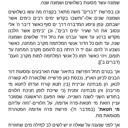
שמונה עשר מסעות בשלושים ושמונה שנה.
וכן בפרשת "דברים" משה מתאר בקצרה מה עשו בשלושים
ושמונה שנים אלו-"ותשבו בקדש ימים רבים כימים אשר
ישבתם, ונפן וניסע המדברה דרך ים סוף כאשר דיבר ה' אלי
ונסוב את הר שעיר ימים רבים", וכן "בימים אשר הלכנו
מקדש ברנע עד אשר עברנו את נחל זרד שלושים ושמונה
שנה, עד תום כל הדור אנשי המלחמה מקרב המחנה, כאשר
נשבע ה' להם. וגם יד ה' היתה בם להומם מקרב המחנה עד
תומם, ויהי כאשר תמו כל אנשי המלחמה למות מקרב העם"
(דברים ב')].
אך בטרם תחל הפרשה בתיאור שנת הארבעים ומסעות דור
הבנים לכיוון הארץ, נכנסת כאן פרשייה שלכאורה לא קשורה
לכאן, הן מבחינה עניינית (בין חטא קורח ועדתו לחטא מי
מריבה) והן מבחינה זמנית (כי שייכת לזמן חניכת הלווים
בחודש השני לשנה השנייה, שאז הפעם הראשונה שמוזכר
עניין הזאת מי חטאת-פרה אדומה, על הלוויים-"הזה עליהם
מי חטאת
" (במדבר ח')- פרשת פרה אדומה המטהרת
מטומאת מת.
אך לפני שנענה על שאלה זו יש לשים לב למילה מים שחוזרת