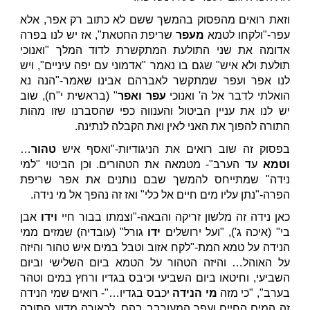
וזאת רואים מהפסוק בהמשך ששם לא כתוב רק אפר, אלא
עפר-"ולקחו לטמא
מעפר
שריפת החטאת", אז יש לנו בפרה
אדומה את שני התולעת המתקשרת לדוד המלך "ואנוכי
תולעת ולא איש" שגם בו נאמר "אדמוני עם יפה עיניים", ויש
לנו אפר ועפר שמתקשר לאברהם אבינו שאמר-"הנה נא
הואלתי לדבר אל ה' ואנוכי
עפר ואפר
" (בראשית י"ח), שוב
יש לנו את עניין הביטול והענווה כפי שהסברנו שזו מהות
התורה להפוך את האני לאין ואת הקבלה לנתינה.
בפסוק זה שוב רואים את הניגודיות-"ואסף איש
טהור
…
וטמא
עד הערב"- מטמאה את הטהורים. וכן הביטוי "למי
נידה" שמתייחס להמשך שבם נותנים את אפר שריפת
הפרה-"נתן עליו מים חיים אל כלי" ואז זה נהפך אל מי נידה.
כאן נידה זה מלשון זריקה והבאה-"וצמתו בבור חיי
וידו
אבן
בי" (איכה ג'), "ועל ירושלים
ידו
גורל" (עובדיה) שמזים ממי
הנידה על טמא המת-"לקח אזוב וטבל במים איש טהור והיזה
על האוהל… והיזה הטהור על הטמא ביום השלישי וביום
השביעי, וחיטאו ביום השביעי וכיבס בגדיו ורחץ במים וטהר
בערב", "כי מזה
מי הנידה
יכבס בגדיו…"- רואים שמי הנידה
זה המים החיים ועפר המעורבב בהם, לכאורה מדוע התורה