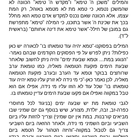
והמילים "משכן ה' טימא" ו"מקדש ה' טימא" הכוונה לא
שהמשכן נטמא, כי טמא מת לא מטמא באוהל, רק המת
עצמו, אלא הכוונה שאם נכנס למקדש אדם טמא הוא מחלל
בכך את שכינת ה' אשר בתוכנו, כי המילה "טימא" מתפרשת
גם במובן של חילל-"אשר טימא את דינה אחותם" (בראשית
ל"ד).
המילים בפסוקנו-"טמא יהיה עוד טומאתו בו" לכאורה יש כאן
כפילות? ניתן לפרש על פי הפסוקים הקודמים שבהם נאמר-
"הנוגע במת… וטמא שבעת ימים" והיה ניתן לחשוב שלאחר
שבעת הימים פוקעת הטומאה מאליה, כמו טומאת ערב
שרוחצים בבוקר וטמא עד הערב ובערב פוקעת הטומאה
מאליה, לכן נאמר כאן-"כי מי נידה לא זורק עליו טמא יהיה עוד
טומאתו בו" שכל עוד לא הוזו עליו מי נידה, אפילו אם הוא
טבל במקווה ואפילו אם פקעו שבעת הימים עדיין טומאתו בו.
לגבי טומאת מת יש שבעה ימים (בניגוד לכל מחוסרי
כפרה-זב, זבה, יולדת, מצורע, שיש בנוסף גם יום שמיני שבו
מביאים קורבנות, במת אין יום שמיני) וצריך להזות עליו ביום
השביעי וביום השמיני מי נידה, ולאחר ההזאה ביום השביעי
צריך גם לטבול במקווה-"והיזה הטהור על הטמא ביום
השלישי וביום השביעי וחיטאו ביום השביעי וכיבס בגדיו