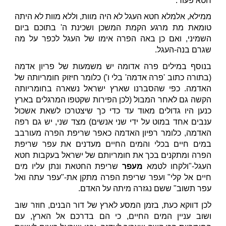
חטא פעור.
ממילא, אלמלא חטא העגל לא היה מוות, וללא מוות לא היתה
טומאת מת מרגע הקמת המשכן ושכינת ה' בתוכם ביום
השמיני, ואם כן באה הפרה אימו של העגל לכפר על מה
שגרם בנה-העגל.
בנוסף במילים פרה אדומה יש משמעות של פריון אדמה
(בתורה כתוב 'פרה אדמה' בלי ו') כלומר חיזוק חומריותה של
האדמה. כפי שהסברנו שארץ ישראל נשארה בחומריותה
הקשה גם לאחר המבול (לכן הפירות שקטפו המרגלים בארץ
כנען היו גדולים מאוד עד כדי כך שיצטרכו לשאת אשכול
ענבים אחד במוט על ידי שני אנשים) מצד שני, יש גם רפה
האדמה, כלומר רפיון האדמה כאפר שריפת הפרה מעורבב
במים חיים בכלי והמים החיים מעדנים את עפר שריפת
הפרה ומתקנים בכך את חומריותם של ישראל בעקבות חטא
העגל-"ולקחו לטמא
מעפר
שריפת החטאת ונתן עליו מים
חיים אל קלי" ועפר שריפת הפרה מתקן את-"עפר עתה ואל
עפר תשוב" ששם נגזרה מיתה על האדם.
לכן דווקא כעת, בזמן המסע לארץ של דור הבנים, חוזר שוב
ושוב עניין המים החיים, כי הם בדרכם אל הארץ, עם