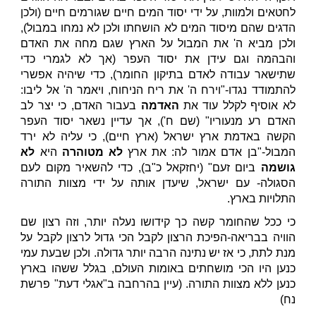
לחטאים ולמוות, על ידי יסוד המים חיים שגורמים חיים (ולכן
הדגים שהם מיסוד המים לא הושחתו ולכן לא נמחו במבול),
ולכן מביא ה' את המבול על הארץ שגם מחה את האדם
והבהמה וגם עידן את יסוד העפר (אך לא לגמרי כדי
שתישאר עבודה לאדם בתיקון החומר), כדי שיהיה אפשרי
להתמודד נגדו-"וירח ה' את ריח הניחוח, ויאמר ה' אל ליבו:
לא אוסיף לקלל עוד את
האדמה
בעבור האדם, כי יצר לב
האדם רע מנעוריו" (שם ח'), אך עדיין נשאר יסוד העפר
הקשה באדמת ארץ ישראל (ארץ חיים), כי עליה לא ירד
המבול-"בן אדם אמור לה: את ארץ
לא מטוהרה
היא
לא
גושמה
ביום זעם" (יחזקאל כ"ב), כדי להשאיר מקום לעם
הסגולה- עם ישראל, שיעדן אותה על ידי מצוות התורה
התלויות בארץ.
כי ככל שהחומר קשה כך קידושו נעלה יותר, וזה רצון שם
הוויה בבריאה-הפיכת הרצון לקבל הכי גדול לרצון לקבל על
מנת לתת, כי אז יש נתינה הרבה יותר גדולה. ולכן שבעת עמי
כנען היו הכי מושחתים באומות העולם, בגלל ששהו בארץ
כנען ללא מצוות התורה. (עיין בהרחבה ב"אגלי דעת" פרשת
נח)