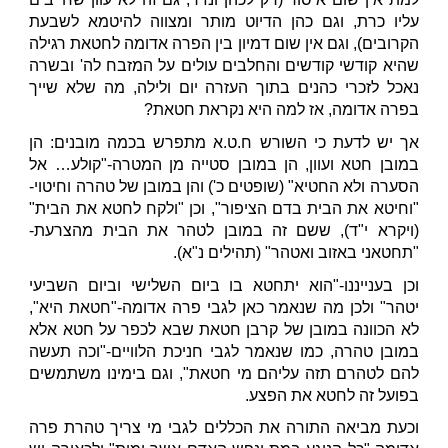
עליו כרת, וגם כהן הדיוט מותר ומצווה להיטמא לשבעת
הקרובים), וגם אין שום דמיון בין הפרה אדומה לחטאת רגילה
שהיא קודשי קודשים והחלבים עולים על המזבח לה' ובשרה
נאכל לזכרי כהנים בתוך העזרה יום ולילה, מה שלא שייך
בפרה אדומה, אז למה היא נקראת חטאת?
אך יש לדעת כי השורש ח.ט.א מתפרש בכמה מובנים: הן
במובן חטא ועוון, הן במובן סטייה מן המטרה-"קולע… אל
הסערה ולא החטיא" (שופטים כ') והן במובן של טהרה וחיטוי-
"וחיטא את הבית בדם הציפור", וכן "ולקח לחטא את הבית"
(ויקרא י"ד), ששם זה במובן לטהר את הבית מהצרעת-
"תחטאני באזוב ואטהר" (תהילים נ"א).
וכן בענייננו-"הוא יתחטא בו ביום השלישי וביום השביעי
יטהר" ולכן מה שנאמר כאן לגבי פרה אדומה-"חטאת היא",
לא הכוונה במובן של קרבן חטאת שבא לכפר על חטא אלא
במובן טהרה, כמו שנאמר לגבי חניכת הלוויים-"וכה תעשה
להם לטהרם תזה עליהם מי חטאת", וגם בימינו משתמשים
בפועל זה לחטא את הפצע.
וכעת מביאה התורה את הכללים לגבי מי צריך טהרת פרה