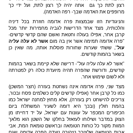
רצון לתת כך גם אתה יהיה לך רצון לתת, ועל ידי כך
מרופפים את האדמה שבך- רפה האדמה).
והניגודיות הזו שבמצוות פרה אדומה חוזרת בכל דיניה
והלכותיה, מצד אחד הדרישות לגביה מחמירות יותר מכל
קרבן אחר, אפילו בעולה וחטאת ואשם שהם קדשי קדשים-
"פרה אדומה תמימה אשר אין בה מום
אשר לא עלה עליה
עול
", ששתי שערות שחורות פוסלות אותה, מה שאין כן
בשאר בהמות קודשים.
"אשר לא עלה עליה עול"- דרישה שלא קיימת בשאר בהמות
קודשים, ודורשת שהפרה תהיה מיועדת כולה רק למטרתה
ולא לשום שימוש אחר.
מצד שני, פרה אדומה אינה נשחטת בעזרה (חצר המשכן)
כמו כל קרבן אחר (אפילו קדשים קלים כשלמים פסח ובכור,
צריכים להישחט רק בעזרה), אלא מחוץ למחנה ישראל כמו
בהמת חולין (ובכך היא דומה לשעיר המשתלח ביום
הכיפורים המכפר על עוונות עם ישראל, על יד דחייתו מן
הצוק במדבר ושילוחו לעזאזל בחלקו של השטן הוא מלאך
המוות מקור כל כוחות הטומאה ובראשם טומאת המת, אבי
אבות הטומאה שלצורך טיהורה נועדה הפרה אדומה שגם