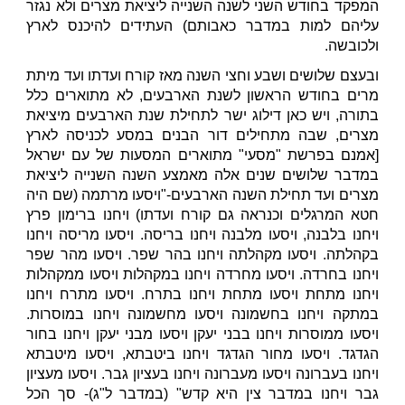
המפקד בחודש השני לשנה השנייה ליציאת מצרים ולא נגזר
עליהם למות במדבר כאבותם) העתידים להיכנס לארץ
ולכובשה.
ובעצם שלושים ושבע וחצי השנה מאז קורח ועדתו ועד מיתת
מרים בחודש הראשון לשנת הארבעים, לא מתוארים כלל
בתורה, ויש כאן דילוג ישר לתחילת שנת הארבעים מיציאת
מצרים, שבה מתחילים דור הבנים במסע לכניסה לארץ
[אמנם בפרשת "מסעי" מתוארים המסעות של עם ישראל
במדבר שלושים שנים אלה מאמצע השנה השנייה ליציאת
מצרים ועד תחילת השנה הארבעים-"ויסעו מרתמה (שם היה
חטא המרגלים וכנראה גם קורח ועדתו) ויחנו ברימון פרץ
ויחנו בלבנה, ויסעו מלבנה ויחנו בריסה. ויסעו מריסה ויחנו
בקהלתה. ויסעו מקהלתה ויחנו בהר שפר. ויסעו מהר שפר
ויחנו בחרדה. ויסעו מחרדה ויחנו במקהלות ויסעו ממקהלות
ויחנו מתחת ויסעו מתחת ויחנו בתרח. ויסעו מתרח ויחנו
במתקה ויחנו בחשמונה ויסעו מחשמונה ויחנו במוסרות.
ויסעו ממוסרות ויחנו בבני יעקן ויסעו מבני יעקן ויחנו בחור
הגדגד. ויסעו מחור הגדגד ויחנו ביטבתא, ויסעו מיטבתא
ויחנו בעברונה ויסעו מעברונה ויחנו בעציון גבר. ויסעו מעציון
גבר ויחנו במדבר צין היא קדש" (במדבר ל"ג)- סך הכל