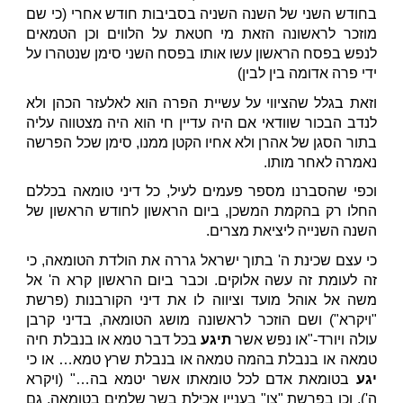
בחודש השני של השנה השניה בסביבות חודש אחרי (כי שם
מוזכר לראשונה הזאת מי חטאת על הלווים וכן הטמאים
לנפש בפסח הראשון עשו אותו בפסח השני סימן שנטהרו על
ידי פרה אדומה בין לבין)
וזאת בגלל שהציווי על עשיית הפרה הוא לאלעזר הכהן ולא
לנדב הבכור שוודאי אם היה עדיין חי הוא היה מצטווה עליה
בתור הסגן של אהרן ולא אחיו הקטן ממנו, סימן שכל הפרשה
נאמרה לאחר מותו.
וכפי שהסברנו מספר פעמים לעיל, כל דיני טומאה בכללם
החלו רק בהקמת המשכן, ביום הראשון לחודש הראשון של
השנה השנייה ליציאת מצרים.
כי עצם שכינת ה' בתוך ישראל גררה את הולדת הטומאה, כי
זה לעומת זה עשה אלוקים. וכבר ביום הראשון קרא ה' אל
משה אל אוהל מועד וציווה לו את דיני הקורבנות (פרשת
"ויקרא") ושם הוזכר לראשונה מושג הטומאה, בדיני קרבן
עולה ויורד-"או נפש אשר
תיגע
בכל דבר טמא או בנבלת חיה
טמאה או בנבלת בהמה טמאה או בנבלת שרץ טמא… או כי
יגע
בטומאת אדם לכל טומאתו אשר יטמא בה…" (ויקרא
ה'), וכן בפרשת "צו" בעניין אכילת בשר שלמים בטומאה, גם