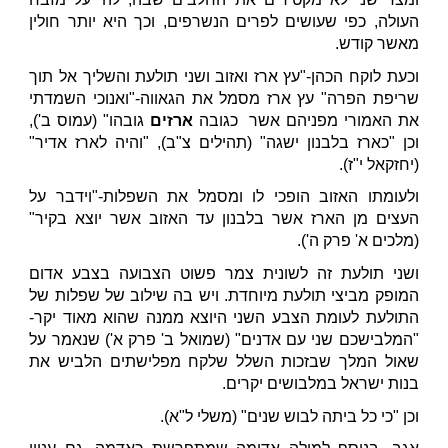
העולה, כפי שעושים לפרים הנשרפים, וכך היא יותר חולין
מאשר קודש.
וכעת לוקח הכהן-"עץ ארז ואזוב ושני תולעת והשליך אל תוך
שריפת הפרה" עץ ארז מסמל את הגאווה-"ואנוכי השמדתי
את האמורי מפניהם אשר כגובה
ארזים
גובהו" (עמוס ב'),
וכן "כארז בלבנון ישגה" (תהילים צ"ב), "והיה לארז אדיר"
(יחזקאל י"ז).
ולעומתו האזוב הופכי לו ומסמל את השפלות-"וידבר על
העצים מן הארז אשר בלבנון עד האזוב אשר יוצא בקיר"
(מלכים א' פרק ה').
ושני תולעת זה לשונית צמר פשוט הצבועה בצבע אדום
המופק מביצי תולעת מיוחדת. ויש בה שילוב של שפלות של
התולעת לעומת הצבע השני היוצא ממנה שהוא מאוד יקר-
"המלבישכם שני עם אדנים" (שמואל ב' פרק א') שנאמר על
שאול המלך שבזכות השלל שלקח מפלישתים הלביש את
בנות ישראל במלבושים יקרים.
וכן "כי כל ביתה לבוש שנים" (משלי ל"א).