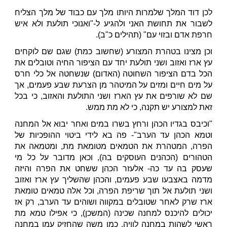
לכן דוד המלך שלמרות היותו מלך עם כבוד של מלך הצליח
לשבור את תחושת האני ולהגיע ל-"ואנוכי תולעת ולא איש
חרפת אדם ובזוי עם" (תהילים כ"ב).
וכן מצינו בטהרת המצורע (שחשוב כמת) שגם שם לוקחים
עץ ארז ואזוב ושני תולעת יחד עם הציפור החיה וטובלים את
הכל בדם הציפור השחוטה (האדום) שנשחטה אל כלי חרס
על מים חיים ומזים על המיטהר מן הצרעת שבע פעמים, אך
שם לא שורפים את עץ הארז ושני התולעת והאזוב, כי בכל
זאת למצורע יש תקנה, כי לא מת ממש.
"וכיבס בגדיו הכהן ורחץ בשרו במים ואחר יבוא אל המחנה
וטמא הכהן עד הערב"- פה בא לידי ביטוי ההופכיות של
הפרה, המטהרת את הטמאים מטומאת מת, ומטמאה את
הטהורים (הכהנים העוסקים בה), וכאן מדובר על כל מי
שעסק בה עד כה- אלעזר הכהן ששחט את הפרה והיזה
מדמה באצבעו שבע פעמים, והכהן שהשליך עץ ארז ואזוב
ושני תולעת אל תוך שריפת הפרה, וכל אלה טמאים טומאת
ארז שרק לאחר שטובלים במקווה ושוהים עד הערב, רק אז
יכולים להיכנס למחנה שכינה (המשכן), כי אפילו טמא מת
ראשי לשהות במחנה לוויה, כמו משה שהחזיק עמו במחנה