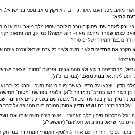
גור מואב מפני העם מאוד, כי רב הוא ויקוץ מואב מפני בני ישראל. וי
עת ההיא
".
? ורק לאחר שתי פסוקים נזכרים לומר שהוא מלך מואב. וגם אז מו
ב עצמו שפחד מהעם מאוד- הוא תמוה?! כמו כן, מה פתאום זקני מד
ן דרום בצד המזרחי של ים סוף?
וא מקרב את
המדיינית
לעיני משה ולעיני כל עדת ישראל ונכנס איתה אל
 מארצה?
ל, מהמדיינים דווקא ולא מהמואבים. ופרשת "מטות" יוצאים ישראל ל
 העם לזנות אל
בנות מואב
" (במדבר כ"ה).
י מדין-"ויצבאו על מדיין, כאשר ציווה ה' את משה, ויהרגו כל זכר וא
 בן בעור הרגו בחרב" (במדבר ל"א), כלומר בפרשת "מטות" חמישה אלה
מכונה מלך מדין בפרשת "מטות" מכונה שם בשני כינויים אחרים-"ושם
-"ועל דבר כוזבי בת
נשיא מדיין
אחותן המוכה ביום המגיפה על דבר פע
לה-"וכל ממלכות סיחון מלך האמורי… אשר היכה משה אותו ואת
נשיא
רגו בני ישראל בחרב אל חלליהם" (יהושוע י"ג)
י בתור נסיכיו, הרי זה עם אחר לחלוטין- האמורי המתגורר במרחק 