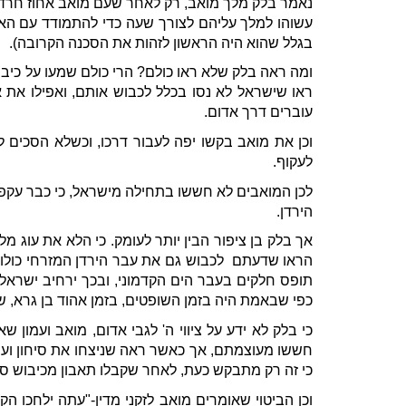
נאמר בלק מלך מואב, רק לאחר שעם מואב אחוז חרדה 
עשוהו למלך עליהם לצורך שעה כדי להתמודד עם האי
בגלל שהוא היה הראשון לזהות את הסכנה הקרובה).
ומה ראה בלק שלא ראו כולם? הרי כולם שמעו על כיבוש
ראו שישראל לא נסו בכלל לכבוש אותם, ואפילו את 
עוברים דרך אדום.
וכן את מואב בקשו יפה לעבור דרכו, וכשלא הסכים ל
לעקוף.
לכן המואבים לא חששו בתחילה מישראל, כי כבר עקפו 
הירדן.
אך בלק בן ציפור הבין יותר לעומק. כי הלא את עוג מ
הראו שדעתם לכבוש גם את עבר הירדן המזרחי כולו כ
תופס חלקים בעבר הים הקדמוני, ובכך ירחיב ישראל 
כפי שבאמת היה בזמן השופטים, בזמן אהוד בן גרא, 
כי בלק לא ידע על ציווי ה' לגבי אדום, מואב ועמון 
חששו מעוצמתם, אך כאשר ראה שניצחו את סיחון ועו
כי זה רק מתבקש כעת, לאחר שקבלו תאבון מכיבוש סיחו
וכן הביטוי שאומרים מואב לזקני מדין-"עתה ילחכו הק