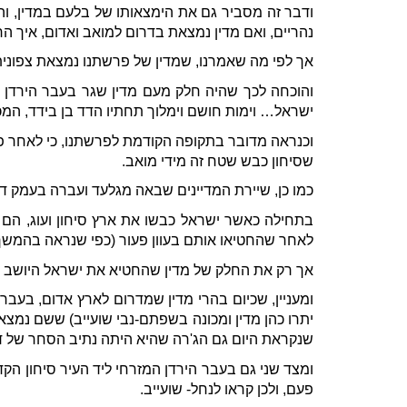
ודבר זה מסביר גם את הימצאותו של בלעם במדין, והר
נהריים, ואם מדין נמצאת בדרום למואב ואדום, איך הר
אך לפי מה שאמרנו, שמדין של פרשתנו נמצאת צפונית ל
והוכחה לכך שהיה חלק מעם מדין שגר בעבר הירדן ה
ישראל… וימות חושם וימלוך תחתיו הדד בן בידד, המ
וכנראה מדובר בתקופה הקודמת לפרשתנו, כי לאחר פרש
שסיחון כבש שטח זה מידי מואב.
כמו כן, שיירת המדיינים שבאה מגלעד ועברה בעמק דו
בתחילה כאשר ישראל כבשו את ארץ סיחון ועוג, הם 
לאחר שהחטיאו אותם בעוון פעור (כפי שנראה בהמשך, ש
אך רק את החלק של מדין שהחטיא את ישראל היושב באר
ומעניין, שכיום בהרי מדין שמדרום לארץ אדום, בעבר 
יתרו כהן מדין ומכונה בשפתם-נבי שועייב) ששם נמצאו
שנקראת היום גם הג'רה שהיא היתה נתיב הסחר של דר
ומצד שני גם בעבר הירדן המזרחי ליד העיר סיחון הק
פעם, ולכן קראו לנחל- שועייב.