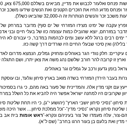
נחס מדוע החיו את הזכרים הקטנים ואת הנשים שידעו משכב זכר, כי 
 והנשים הנותרות זה ה-32,000 שהביאו כשלל).
ר במזרחם, יוצא שהובילו כמות עצומה כזו של בעלי חיים ובני אד
ימים רבים ברגל ללא עשב ומים לבהמות במדבר, כי עבורם לא היה 
לילה) ואין סיכוי שבעלי החיים היו שורדים דרך קשה כזו.
עיקריים: חלק נוודי הגר באוהלים ומחזיק גמלים, הנמצא מדרום לאדום
וארץ זו קרובה להר חורב שלשם נהג משה את צאן יתרו, ושם התגלה ל
אל בזמן גדעון ורכב על גמלים וגר באוהלים.
רות בעבר הירדן המזרחי בשדה מואב בארץ סיחון וגלעד, ובו עוסקת 
עץ עם זקני מדין אלה. והמדיינית של פעור באה מהם, כי גרו בסמיכ
יוון שקרובים היו למחנה ישראל אפשר היה להביא את כל השלל במרחק
חון-"נסיכי סיחון יושבי הארץ" (יהושוע י"ג), כי היו תחת שליטת סיח
 שליטת סיחון נקראו "נסיכי מדין"-"וכל ממלכת סיחון… אשר היכה מש
ם-צור, עלה מעמדו של צור בעיניהם ונקרא-"
ראש אומות
בית אב במד
דין ואת בלעם בן בעור הרגו בחרב" (שם ל"א).