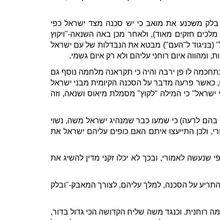
ר בלק משכנע את מואב כי יש סכנה מצד ישראל כפי
מלכים חזקים מאוד), ולאחר מכן באה השנאה-"ויקוץ
ל" (בניגוד ל"העם") מבטא את הנבדלות של עם ישראל
 ומהווה איום רוחני עליהם ולא רק איום גשמי.
תחכמה לו פן ירבה והיה כי תקראנה מלחמה נוסף גם
, כאשר פרעה מדבר על הסכנה הקיומית מבני ישראל
 ישראל" כי המילה "לקוץ" מסמלת מיאוס ושנאה, וזה
ו בהם לרעה) כי שמעו כבר שמנהיג ישראל משה, נשוי
רי, ולכן התייעצו איתם האם כופים עליהם ישראל את
שנעשה לאמורי, ובכך לא יכלו זקני מדין להשיג את
 שהתריע על הסכנה, למלך עליהם, לצורך המאבק-"ובלק
מה רוחנית. וכנגד משה שליח הקדושה הכי גדול בדור,