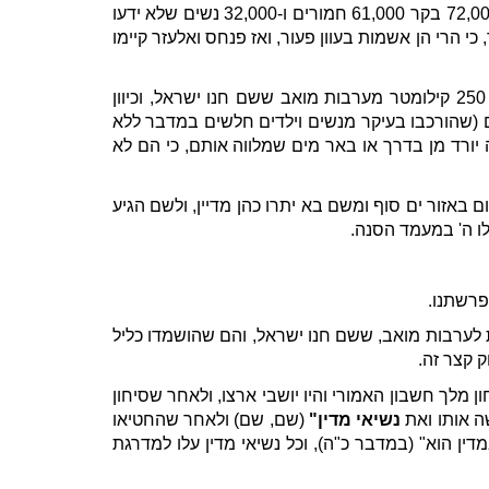
כמו כן, כאשר נשלחים שנים עשר אלף הלוחמים בראשות פנחס ואלעזר לכבוש את מדיין, מביאים בשללם 675,000 צאן, 72,000 בקר 61,000 חמורים ו-32,000 נשים שלא ידעו
הרי הן אשמות בעוון פעור, ואז פנחס ואלעזר קיימו
ואם מדובר במדין שנמצאת דרומית לאדום (באזור מפרץ עקבה של ימינו מצידו המזרחי של ים סוף) מדובר במרחק של 250 קילומטר מערבות מואב ששם חנו ישראל, וכיוון
ם (שהורכבו בעיקר מנשים וילדים חלשים במדבר ללא
יורד מן בדרך או באר מים שמלווה אותם, כי הם לא
 באזור ים סוף ומשם בא יתרו כהן מדיין, ולשם הגיע
ו ה' במעמד הסנה.
פרשתנו.
ות לערבות מואב, ששם חנו ישראל, והם שהושמדו כליל
 קצר זה.
ון מלך חשבון האמורי והיו יושבי ארצו, ולאחר שסיחון
ה אותו ואת
נשיאי מדין"
(שם, שם) ולאחר שהחטיאו
ין הוא" (במדבר כ"ה), וכל נשיאי מדין עלו למדרגת