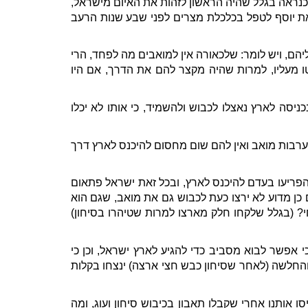
כנראה בגלל שהיה הראשון לזהות את האיום מישראל,
את יוסף לטפל בכלכלת מצרים לפני שבע שנות הרעב
יהם, ויש לומר: שלכאורה אין למואבים מה לפחד, הרי
ו מעליו, למרות שהיה מקצר להם את הדרך, אם היו
יסה לארץ נאצלו לכבוש ולהשמיד, כי אותו לא יכלו
בערבות מואב ואין להם שום מחסום להיכנס לארץ דרך
א הפריעו בעדם להיכנס לארץ, ובכל זאת ישראל פתאום
כן מדוע לא ירצו כעת לכבוש גם את מואב, שגם הוא
י? (בגלל שלקחו חלק מארצו למרות שטיהרו בסיחון)
כי אפשר לבוא מסביב כדי להגיע לארץ ישראל, וכן כי
החלשה (לאחר שסיחון כבש חצי ארצה) ינצחו בקלות
ו אותנו אחרי שקבלו תאבון בכיבוש סיחון ועוג, ומה