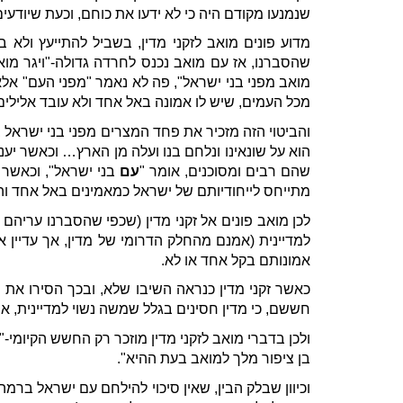
שנמנעו מקודם היה כי לא ידעו את כוחם, וכעת שיודעים
מדוע פונים מואב לזקני מדין, בשביל להתייעץ ולא
שהסברנו, אז עם מואב נכנס לחרדה גדולה-"ויגר מוא
מואב מפני בני ישראל", פה לא נאמר "מפני העם" אלא
מכל העמים, שיש לו אמונה באל אחד ולא עובד אלילים 
והביטוי הזה מזכיר את פחד המצרים מפני בני ישראל
הוא על שונאינו ונלחם בנו ועלה מן הארץ… וכאשר יענו 
שהם רבים ומסוכנים, אומר "
עם
בני ישראל", וכאשר
מתייחס לייחודיותם של ישראל כמאמינים באל אחד ו
לכן מואב פונים אל זקני מדין (שכפי שהסברנו עריהם
למדיינית (אמנם מהחלק הדרומי של מדין, אך עדיין א
אמונותם בקל אחד או לא.
כאשר זקני מדין כנראה השיבו שלא, ובכך הסירו את 
חששם, כי מדין חסינים בגלל שמשה נשוי למדיינית, אך
ולכן בדברי מואב לזקני מדין מוזכר רק החשש הקיומי-
בן ציפור מלך למואב בעת ההיא".
וכיוון שבלק הבין, שאין סיכוי להילחם עם ישראל ברמ