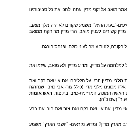
אמר מואב אל זקני מדין: עתה ילחכו את כל סביבותינו
סיפים-"בעת ההיא", משמע שקודם לא היה מלך מואב.
ין קשורים לעניין מואב, הרי מדין מרוחקת ממואב
 הקובה, לזנות עימה לעיני כולם, ופנחס הורגם.
מלחמה על מדיין, ומדוע מדיין ולא מואב, שיזמו את
ת
מלכי מדיין
הרגו על חלליהם: את אוי ואת רקם ואת
 מכונים מלכי מדין (כולל צור- אבי כוזבי, שנהרגה
 האשה המוכה, המדיינית-כוזבי בת צור,
ראש אומות
ור" (שם כ"ה).
י מדין
: את אוי ואת רקם ואת
צור
ואת חור ואת רבע
רב מארץ מדין? ומדוע נקראים- "יושבי הארץ" משמע