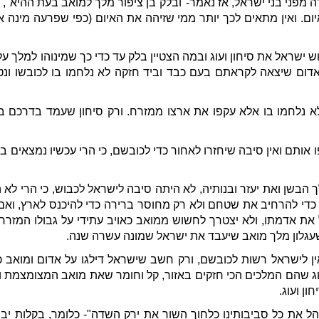
מפני בני ישראל, אז נאמר-"ובלק בן ציפור מלך למואב בעת ההיא", 
ום. ואין מתאים לכך יותר ממי שזיהה את האיום (כפי שפרעה מינה 
 ישראל את סיחון ועוג ובמה הצטיין בלק עד כדי כך שמינוהו למלך על
אדום שיצאה לקראתם בעם כבד וביד חזקה לא נלחמו בו לכובשו ונט
א נלחמו בו אלא עקפו את ארצו ממזרח. ורק סיחון שעמד בדרכם בכנ
אותם ואין סיבה שיחזרו לאחור כדי לכובשם, כי הרי עכשיו נמצאים 
לך הבשן ואת יעזר ובנותיה, לא היתה סיבה לישראל לכבוש, כי הרי ל
די להרחיב את שטחם ולא רק מחוסר ברירה כדי להיכנס לארץ, ואם 
את אדמתו, ולא יצטרך לחשוש ממואב כאויב עתידי על גבולו המזרח
שעגלון מלך מואב שיעבד את ישראל שמונה עשרה שנה.
שאין לישראל רשות לכובשם, ורק חשב שישראל דילגו על אדום ומואב 
ג שהם המלכים הכי חזקים באזור, קל וחומר שאת מואב המצומצמת ו
ן ועוג.
הל את כל סביבותינו כלחוך השור את ירק השדה"- כלומר, בקלות יביס