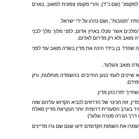
מקומו" (שם כ"ד), והרי מקומו צפונית למואב, בארם
יו "הטובות", ושם נהרג על ידי ישראל.
מלכים אשר מכלו בארץ אדום, לפני מלוך מלך לבני
ה מואב ולא רק מדרום לאדום.
ה שהדד בן בידד היכה את מדין בשדה מואב עוד לפני
דה מואב והגלעד.
 שייכים לעמי כנען החייבים בהשמדה מוחלטת, ורק
מידם.
ייך יתרו כהן מדין.
ין, וזה הכינוי של הדרוזים לנביא הקדוש עליהם שזה
 עיר בערב הסעודית דרומית יותר הנקראת מדיין סאלח
דרך הג'רה פטרה וגלעד)
ששמרו את השמות הקדומים ידעו שגם שם גרו מדיינים