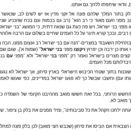
, וודאי שיתפתו ללחך גם אותנו.
 בלק בתור המלך שלהם פונה אל זקני מדין אז יש לשים לב, שכאש
ב מפני העם מאוד כי רב הוא" (רב גם בכמות וגם בכח שהכניע שני 
 מפני בני ישראל, ויש פה כעת גם שנאה דתית, כי המושג "בני ישרא
רבים, ובכך קורא תיגר על כל העמים שחיים בשלום עם הרבה אלוהויות,
 בתחילת השעבוד במצרים-"הנה עם בני ישראל רב ועצום ממנו, הבה נ
אותו כן ירבה וכן יפרוץ
ויקוצו
מפני
בני ישראל
" (שמות א'), שגם שם
 קצים מצרים בישראל נאמר רק "מפני
בני
ישראל" ולא "מפני
עם
בני
היבדלותם מכל העמים.
 שוכנות בתוך שטחי הכיבוש הישראלי בארץ סיחון, אך ישראל לא נגע
ותו עם) וחשבו שבשל כך לא פגעו ישראל במדיינים, כפי שעשו לאמו
החשש הרוחני, בכל זאת חששו מואב מההיבט הקיומי של השמדה כפי 
 מואב לא.
"עתה ילחכו הקהל את כל סביבותינו", ומיד ממנים את בלק בן ציפור,
ה הצבאית אם הביסו את סיחון (שכבש חצי מואב) לכן בלק פונה למחל