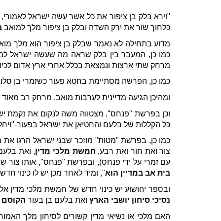
"וירא בלק בן ציפור את כל אשר עשה ישראל לאמורי, וי
כלחוך שור את ירק השדה ובלק בן ציפור מלך למואב
ב
מדוע בתחילה לא נאמר שבלק בן ציפור הוא מלך מואב
כמו כן, המעבר בין בלק שראה מה שעשה ישראל למוא
מרחק שתי ארצות ונמצאת בכלל אחרי ארץ אדום לכיוו
כמו כן, הפרשה מסתיימת בחטא פעור כשזמרי בן סל
ומהיכן הגיעה מדיינית לערבות מואב, מרחק רב מאוד
וכן בפרשת "פנחס", מצטווה משה לנקום את נקמת ישרא
כל הקללות של בלעם והחטיאן את ישראל בפעור-"ויחל
כמו כן, בפרשת "מטות" מוזכר שבני ישראל הרגו את מלכ
צור ואת חור ואת רבע,
חמשת מלכי מדין
, ואת בלעם
עם זמרי על ידי פנחס), ובפרשת "פנחס", אותו צור ש
בית אב במדיין הוא
", ומיד לאחר מכן יש לו כינוי חדש
ובספר יהושוע יש כינוי חדש של חמשת מלכי מדין א
נסיכי סיחון יושבי הארץ
ואת בלעם בן בעור
הקוסם
ה
האם מלכי או נשיאי מדין קשורים לסיחון מלך האמור