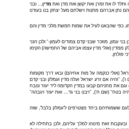
תלד לו את זמרן ואת יקשן ואת מדן ואת
מדין
… ובני
רהם נתן אברהם מתנות וישלחם מעל יצחק בנו בעודנו
, כפי שהבאנו לעיל את שמות חמשת מלכי מדין והם
בני עמון, מוזכר שבני קדם צמודים לעמון-" ולכן הנני
לק ממדין (אולי מדין עצמו אביהם של החמישה) הקימו
 פולחן.
אל (אולי כנקמה על מות אחיהם) ובאו דרך מקומות
ו'), "והיה אם זרע ישראל ועלה מדין ועמלק ובני קדם
 וגם את מחניהם קבעו במדין הקדומה ליד יעזר ונובח
 בטח" (שם ח'), "ויבנו בני גד… ואת יעזר ויגבהה"
בלעם ששמותיהם ביחד מצטרפים ל'עמלק בלבל', שזה
בעקבות זאת מינוהו למלך עליהם, ולכן בתחילה לא