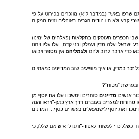
 שרפו באש" (במדבר ל"א) מוזכרים בפירוט על פי
י קבע ולא היו נוודים הגרים באוהלים וזזים ממקום
ושבי הכפרים העוסקים בחקלאות (פאלחים של ימינו)
שראל ועלה מדין ועמלק ובני קדם, ועלו עליו ויחנו
באו כדי ארבה לרוב ולהם
ולגמליהם
אין מספר ויבואו
זכר במדין, אז איך מופיעים שוב המדיינים כמאתיים
ו ובפרשת "מטות"?
בור אנשים
מדיינים
סוחרים וימשכו ויעלו את יוסף מן
 סחורות למצרים בעוברם דרך ארץ כנען-"ויראו והנה
 וימכרו את יוסף לישמעאלים בעשרים כסף… המדנים
כשלל כדי לעשותו לאפוד-"ותנו לי איש נזם שללו, כי