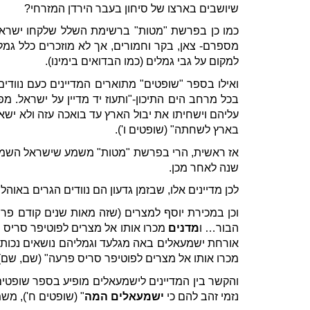
שיושבים בארצו של סיחון בעבר הירדן המזרחי?
כמו כן בפרשת "מטות" ברשימת השלל שלקחו ישראל 
מספרם- צאן, בקר וחמורים, אך לא מוזכרים כלל גמלי
למקום על גבי גמלים (כמו הבדואים בימינו).
ואילו בספר "שופטים" מתוארים המדיינים כעם נוודי
בכל מרחב הים התיכון-"ותעוז יד מדיין על ישראל. מ
עליהם וישחיתו את יבול הארץ עד בואכה עזה ולא ישאי
בארץ לשחתה" (שופטים ו').
אז ראשית, הרי בפרשת "מטות" משמע שישראל השמידו ל
שנה לאחר מכן.
לכן מדיינים אלו, שבזמן גדעון הם נוודים הגרים באו
וכן במכירת יוסף למצרים (שזה מאות שנים קודם פרשת
הבור… ו
מדנים
מכרו אותו אל מצרים לפוטיפר סריס פ
אורחת ישמעאלים באה מגלעד וגמליהם נושאים נכות 
מכרו אותו אל מצרים לפוטיפר סריס פרעה" (שם, שם)
והקשר בין המדיינים לישמעאלים מופיע בספר שופטים ל
נזמי זהב להם כי
ישמעאלים המה
" (שופטים ח'), מש