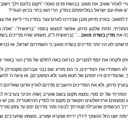
י לאחר שעזב את מואב בבושת פנים נאמר-"ויקום בלעם וילך וישוב ל
גו אותו עם ישראל במלחמתם במדין, הרי הוא בחר בכיוון הנגדי?
מואב- בארץ סיחון מובן שבדרכו לארם עצר במדין כדי לייעץ את עצות
מזרחי, תחת שלטון סיחון, אפשר למצוא בספר "בראשית": "ואלה ה
כה את
מדין בשדה מואב
…" (בראשית ל"ו), משמע שהיו מדיינים בשד
תנו לא היו יותר מדיינים בשדה מואב כי השמידום ישראל, אז כנרא
תן ולקחה את יוסף למצרים, כנראה באה לחלקו של מדין הגר באזור ש
לא השמידו את המדיינים, כי הם מזרע שם (בני אברהם מקטורה) ולא
המדיינים היו יוזמים של חטא פעור ולא המואבים), אז ציווה ה' להש
ץ סיחון, ולא את המדיינים היושבים מדרום לארץ אדום שאליהם השת
המזרחי של ים סוף, נמצא מקום בשם שועייב (שזה הכינוי בערבית למד
 ממצאים ארכיאולוגים הקושרים מקום זה למדין ההיסטורית. (וכן יש
ך הבשמים שהובילה קטורתך לבונה ומור מדרום ימם עד צפון סוריה 
דומה ישנו נחל הנשפך לירדן יריחו שנקרא שועייב, משמע שהערבים 