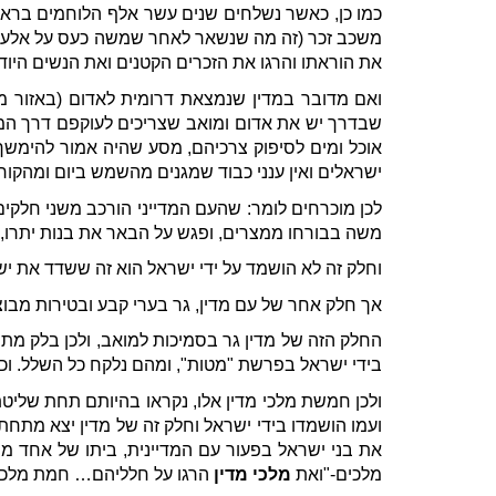
משכב זכר (זה מה שנשאר לאחר שמשה כעס על אלעזר ופ
את הוראתו והרגו את הזכרים הקטנים ואת הנשים היודעות משכב זכר
שבדרך יש את אדום ומואב שצריכים לעוקפם דרך המדב
אוכל ומים לסיפוק צרכיהם, מסע שהיה אמור להימשך 
ישראלים ואין ענני כבוד שמגנים מהשמש ביום ומהקור ב
לכן מוכרחים לומר: שהעם המדייני הורכב משני חלקים 
משה בבורחו ממצרים, ופגש על הבאר את בנות יתרו, 
וחלק זה לא הושמד על ידי ישראל הוא זה ששדד את ישר
אך חלק אחר של עם מדין, גר בערי קבע ובטירות מבוצ
החלק הזה של מדין גר בסמיכות למואב, ולכן בלק מתיי
בידי ישראל בפרשת "מטות", ומהם נלקח כל השלל. וכ
ולכן חמשת מלכי מדין אלו, נקראו בהיותם תחת שליטת סי
ועמו הושמדו בידי ישראל וחלק זה של מדין יצא מתחת
את בני ישראל בפעור עם המדיינית, ביתו של אחד מה
מלכים-"ואת
מלכי מדין
הרגו על חלליהם… חמת מלכי מ