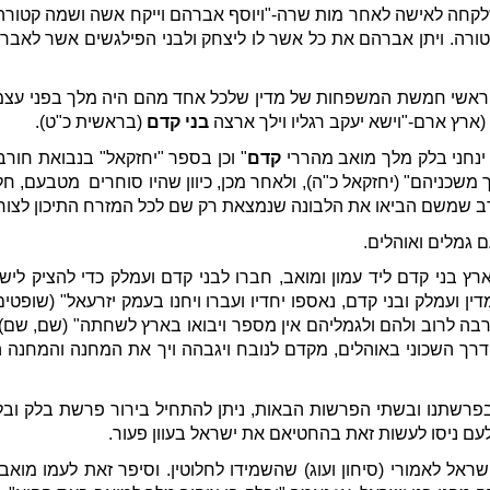
קחה לאישה לאחר מות שרה-"ויוסף אברהם וייקח אשה ושמה קטורה ו
 קטורה. ויתן אברהם את כל אשר לו ליצחק ולבני הפילגשים אשר לאב
ה ראשי חמשת המשפחות של מדין שלכל אחד מהם היה מלך בפני עצמו
ארץ ארם-"וישא יעקב רגליו וילך ארצה
בני קדם
(בראשית כ"ט).
נחני בלק מלך מואב מהררי
קדם
" וכן בספר "יחזקאל" בנבואת חורבן 
 משכניהם" (יחזקאל כ"ה), ולאחר מכן, כיוון שהיו סוחרים מטבעם, ח
ב שמשם הביאו את הלבונה שנמצאת רק שם לכל המזרח התיכון לצורכי
 גמלים ואוהלים.
 בני קדם ליד עמון ומואב, חברו לבני קדם ועמלק כדי להציק לישר
 ועמלק ובני קדם, נאספו יחדיו ועברו ויחנו בעמק יזרעאל" (שופטים 
 הרבה לרוב ולהם ולגמליהם אין מספר ויבואו בארץ לשחתה" (שם, שם)
דרך השכוני באוהלים, מקדם לנובח ויגבהה ויך את המחנה והמחנה היה
 בפרשתנו ובשתי הפרשות הבאות, ניתן להתחיל בירור פרשת בלק ו
עם ניסו לעשות זאת בהחטיאם את ישראל בעוון פעור.
 לאמורי (סיחון ועוג) שהשמידו לחלוטין. וסיפר זאת לעמו מואב ו