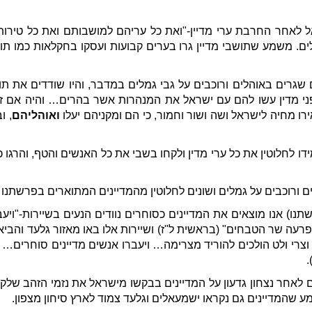
לאחר החרבת ערי מדיין-"ואת כל עריהם למושבותם ואת כל טירותם
ם. משמע שתושבי מדיין גרו בערים קבועות ועסקו בחקלאות כמו תושב
ם שגרים באוהלים ורוכבים על גבי גמלים במדבר, והיו שודדים את ת
פני מדין עשו להם עם ישראל את המנהרות אשר בהרים… והיה אם זרע י
רו מחיה לישראל ושה ושור וחמור, כי הם ומקניהם יעלו
ואוהליהם
, ו
חלוטין את כל ערי מדין ולקחו בשבי את כל האנשים והטף, והרגו כל 
הלים ורוכבים על גמלים ושונים לחלוטין מהמדיינים המתוארים בפרשתנ
נו) אנו מוצאים את המדיינים כסוחרים נוודים הנעים בשיירות-"ויע
רעה שר הטבחים" (בראשית ל"ז) ושיירות אלו באו מאזור גלעד והביאו
וצרי ולט הולכים להוריד מצרימה… ויעברו אנשים מדיינים סוחרים…
.
אחר נצחון גדעון על המדיינים בבקשו מישראל את נזמי הזהב שלקחו 
מע שהמדיינים גם נקראו ישמעאלים וגלעד צמוד לארץ סיחון מצפון.