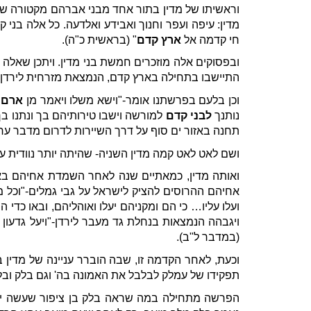
וראשיתו של מדין בתור אחד מבני אברהם מקטורה של
מדין: עיפה ועפר וחנוך ואבידע ואלדעה. כל אלה בני
חי קדמה אל
ארץ קדם
" (בראשית כ"ה).
ובפסוקים אלה מוזכרים חמשת בני מדין. ויתכן שאל
התיישבו בתחילה בארץ קדם, הנמצאת מזרחית לירדן (
וכן בלעם בפרשתנו אומר-"וישא משלו ויאמר מן
ארם
י
נותנך
לבני קדם
למורשה וישבו טירותיהם בך ונתנו בך
תחנה באזור ים סוף על דרך השיירות לדרום מדבר ער
ושם לאט לאט קמה מדין השניה- שהיתה יותר נוודית עם
ואותה מדין, כמאתיים שנה לאחר השמדת אחיהם בארץ
אחיהם ההרוסים להציק לישראל על גבי גמלים-"וכל מדין
ועלו עליו… כי הם ומקניהם יעלו ואוהליהם, ובאו כדי
ויגבהה הנמצאות בנחלת גד מעבר לירדן-"ויעל גדעון 
(במדבר ל"ב).
וכעת, לאחר הקדמה זו, שבה הוברר עניינה של מדין
תפקידו של עמלק לבלבל את האמונה בה' וגם בלק ובל
הפרשה מתחילה במה שראה בלק בן ציפור שעשה ישראל