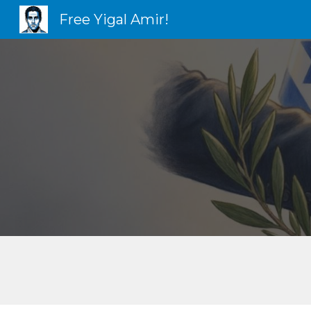
Free Yigal Amir!
Sk