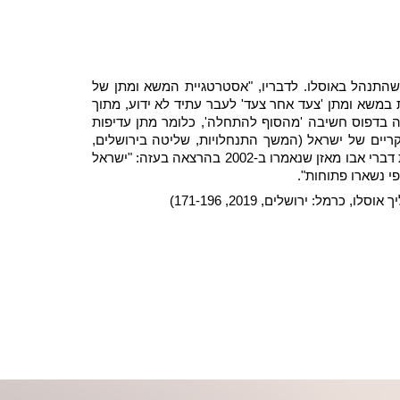
שהתנהל באוסלו. לדבריו, "אסטרטגיית המשא ומתן של
במשא ומתן 'צעד אחר צעד' לעבר עתיד לא ידוע, מתוך
בה בדפוס חשיבה 'מהסוף להתחלה', כלומר מתן עדיפות
ריים של ישראל (המשך התנחלויות, שליטה בירושלים,
שליטה ביטחונית ועוד) ובלבד שיהיו תקפים רק בשלב הביניים ולא ימנעו ממנו להשיב את יעדי הקבע בשלב הבא"… אבן מביא את דברי אבו מאזן שנאמרו ב-2002 בהרצאה בעזה: "ישראל
 נשארו פתוחות".